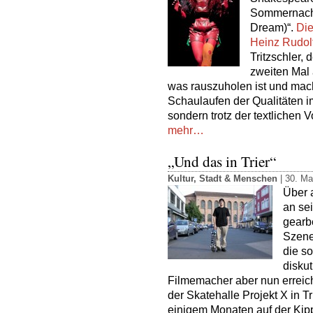
Sommernacht
Dream)“.
Die
Heinz Rudol
Tritzschler,
zweiten Mal a
was rauszuholen ist und mac
Schaulaufen der Qualitäten 
sondern trotz der textlichen V
mehr…
„Und das in Trier“
Kultur
,
Stadt & Menschen
| 30. Ma
Über 
an se
gearbe
Szene 
die so
disku
Filmemacher aber nun erreich
der Skatehalle Projekt X in Tr
einigem Monaten auf der Kipp