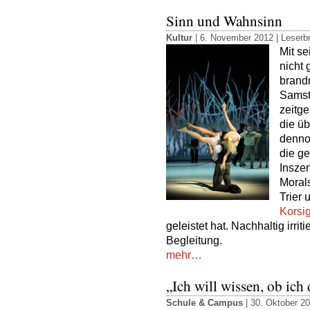
Sinn und Wahnsinn
Kultur
| 6. November 2012 |
Leserbr
Mit se
nicht
brandn
Samsta
zeitg
die üb
denno
die g
Inszen
Morals
Trier
Korsi
geleistet hat. Nachhaltig irrit
Begleitung.
mehr…
„Ich will wissen, ob ich
Schule & Campus
| 30. Oktober 2