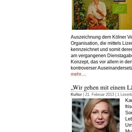
Auszeichnung dem Kölner Ver
Organisation, die mittels Liz
kennzeichnet und somit deren
am vergangenen Dienstagaben
Konzept, das vor allem in de
kontroverser Auseinanderset
mehr…
„Wir gehen mit einem L
Kultur
| 21. Februar 2013 |
1 Leserb
Kam
fri
So
Le
Umf
Mus