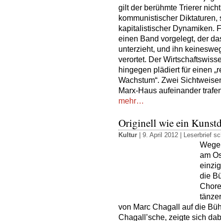
gilt der berühmte Trierer nic
kommunistischer Diktaturen, s
kapitalistischer Dynamiken. F
einen Band vorgelegt, der d
unterzieht, und ihn keineswe
verortet. Der Wirtschaftswiss
hingegen plädiert für einen „
Wachstum“. Zwei Sichtweisen
Marx-Haus aufeinander trafen
mehr…
Originell wie ein Kunst
Kultur
| 9. April 2012 |
Leserbrief sc
Wegen
am Ost
einzi
die Bü
Chore
tänze
von Marc Chagall auf die Büh
Chagall’sche, zeigte sich dab