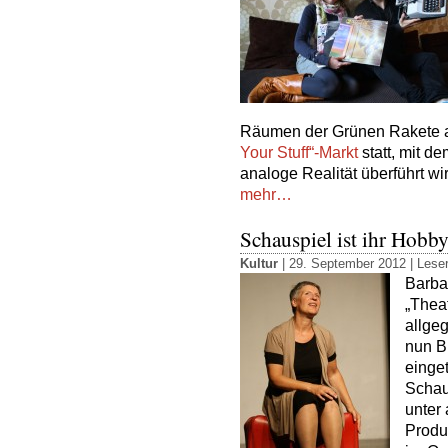
Räumen der Grünen Rakete am
Your Stuff“-Markt
statt, mit d
analoge Realität überführt wi
mehr…
Schauspiel ist ihr Hobb
Kultur
| 29. September 2012 |
Leser
Barbar
„Theat
allgeg
nun B
einge
Schau
unter
Produ