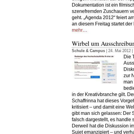
Dokumentation ist ein filmisc
szenefremden Zuschauern ver
geht. „Agenda 2012“ feiert a
an diesem Freitag startet der
mehr…
Wirbel um Ausschreibun
Schule & Campus
| 24. Mai 2012 |
Die 
Auss
Disk
zur 
man 
bedi
in der Kreativbranche gilt. 
Schaffrinna hat dieses Vorgeh
kritisiert – und damit eine W
gibt man sich gelassen: Der
falsch dargestellt, es handle 
Derweil hat die Diskussion i
Sujet emanzipiert – und verh