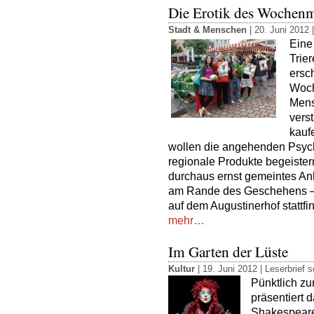
Die Erotik des Wochenm
Stadt & Menschen
| 20. Juni 2012 
Eine
Trie
ersc
Woch
Mens
vers
kaufe
wollen die angehenden Psycho
regionale Produkte begeistern
durchaus ernst gemeintes Anli
am Rande des Geschehens –
auf dem Augustinerhof stattfin
mehr…
Im Garten der Lüste
Kultur
| 19. Juni 2012 |
Leserbrief s
Pünktlich z
präsentiert 
Shakespeare