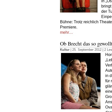
in „O
bring
der T
Einpe
Bühne: Trotz reichlich Theate
Premiere.
mehr…
Ob Brecht das so gewollt
Kultur
| 25. September 2012 |
2 Les
Hor
„Le
Ver
Aut
in 
für
glä
ein
Gro
Ans
Ova