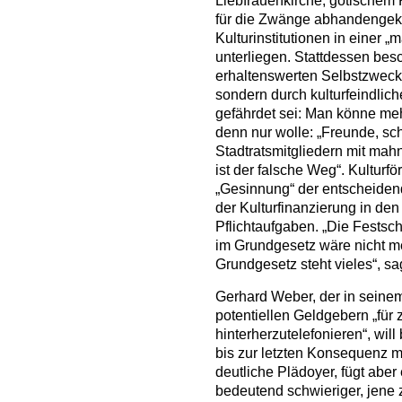
Liebfrauenkirche, gotischem 
für die Zwänge abhandeng
Kulturinstitutionen in einer 
unterliegen. Stattdessen besc
erhaltenswerten Selbstzweck
sondern durch kulturfeindlic
gefährdet sei: Man könne meh
denn nur wolle: „Freunde, sch
Stadtratsmitgliedern mit ma
ist der falsche Weg“. Kulturfö
„Gesinnung“ der entscheidend
der Kulturfinanzierung in den
Pflichtaufgaben. „Die Festsch
im Grundgesetz wäre nicht me
Grundgesetz steht vieles“, s
Gerhard Weber, der in seinem
potentiellen Geldgebern „für
hinterherzutelefonieren“, wi
bis zur letzten Konsequenz m
deutliche Plädoyer, fügt aber 
bedeutend schwieriger, jene