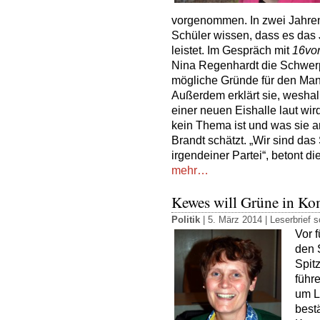
vorgenommen. In zwei Jahren, s
Schüler wissen, dass es das
leistet. Im Gespräch mit
16vo
Nina Regenhardt die Schwerpu
mögliche Gründe für den Man
Außerdem erklärt sie, weshal
einer neuen Eishalle laut wird,
kein Thema ist und was sie 
Brandt schätzt. „Wir sind das
irgendeiner Partei“, betont di
mehr…
Kewes will Grüne in K
Politik
| 5. März 2014 |
Leserbrief s
Vor f
den S
Spit
führ
um L
best