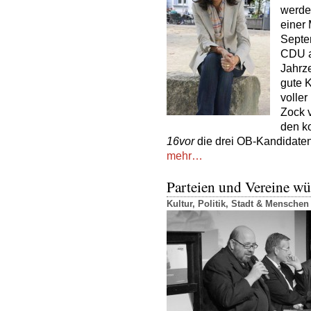
werden
einer 
Septem
CDU a
Jahrz
gute K
voller
Zock v
den k
16vor
die drei OB-Kandidaten 
mehr…
Parteien und Vereine wü
Kultur
,
Politik
,
Stadt & Menschen