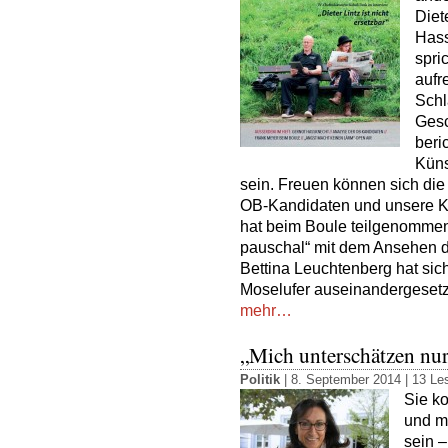
Diet
Hass
spri
aufr
Schl
Gesc
beri
Küns
sein. Freuen können sich die
OB-Kandidaten und unsere K
hat beim Boule teilgenommen,
pauschal“ mit dem Ansehen 
Bettina Leuchtenberg hat sic
Moselufer auseinandergesetz
mehr…
„Mich unterschätzen nur
Politik
| 8. September 2014 |
13 Les
Sie ko
und m
sein –