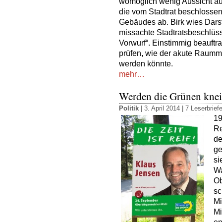
womöglich wenig Aussicht au
die vom Stadtrat beschloss
Gebäudes ab. Birk wies Dars
missachte Stadtratsbeschlüs
Vorwurf“. Einstimmig beauftra
prüfen, wie der akute Raum
werden könnte.
mehr…
Werden die Grünen knei
Politik
| 3. April 2014 |
7 Leserbrief
19
Re
de
ge
si
Wa
Ob
sc
Mi
Mi