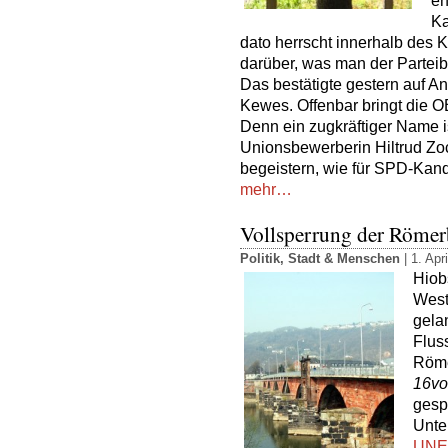
en
Ka
dato herrscht innerhalb des 
darüber, was man der Parteib
Das bestätigte gestern auf A
Kewes. Offenbar bringt die O
Denn ein zugkräftiger Name ist
Unionsbewerberin Hiltrud Zo
begeistern, wie für SPD-Kan
mehr…
Vollsperrung der Röme
Politik
,
Stadt & Menschen
| 1. Apr
Hiob
West
gela
Flus
Röme
16vo
gesp
Unte
UNE