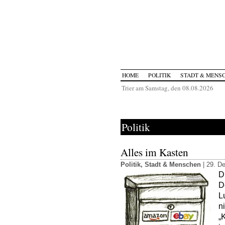
HOME
POLITIK
STADT & MENS
Trier am Samstag, den 08.08.2026
Politik
Alles im Kasten
Politik
,
Stadt & Menschen
| 29. D
D
D
L
n
„