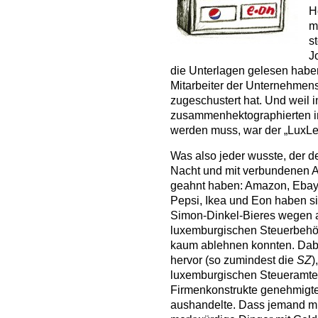
H
m
s
J
die Unterlagen gelesen haben
Mitarbeiter der Unternehmen
zugeschustert hat. Und weil in
zusammenhektographierten i
werden muss, war der „LuxLe
Was also jeder wusste, der de
Nacht und mit verbundenen Au
geahnt haben: Amazon, Ebay,
Pepsi, Ikea und Eon haben si
Simon-Dinkel-Bieres wegen 
luxemburgischen Steuerbehör
kaum ablehnen konnten. Dabe
hervor (so zumindest die
SZ
)
luxemburgischen Steueramtes
Firmenkonstrukte genehmigte
aushandelte. Dass jemand m