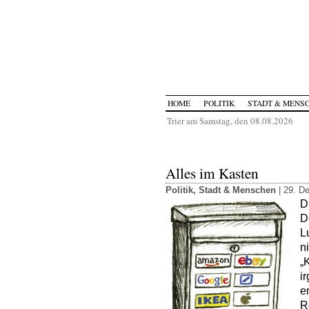
HOME
POLITIK
STADT & MENS
Trier am Samstag, den 08.08.2026
Alles im Kasten
Politik
,
Stadt & Menschen
| 29. D
D
D
L
n
„
i
e
R