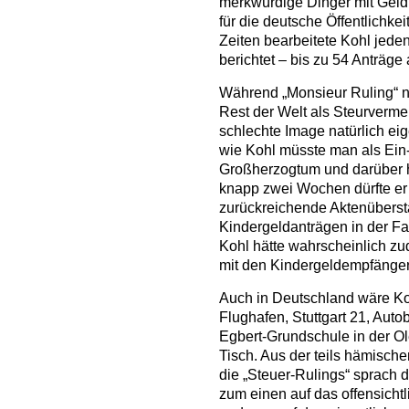
merkwürdige Dinger mit Geld
für die deutsche Öffentlichke
Zeiten bearbeitete Kohl jeden
berichtet – bis zu 54 Anträge
Während „Monsieur Ruling“ n
Rest der Welt als Steurvermei
schlechte Image natürlich eig
wie Kohl müsste man als Ein
Großherzogtum und darüber h
knapp zwei Wochen dürfte er 
zurückreichende Aktenübers
Kindergeldanträgen in der F
Kohl hätte wahrscheinlich zu
mit den Kindergeldempfänge
Auch in Deutschland wäre Ko
Flughafen, Stuttgart 21, Aut
Egbert-Grundschule in der O
Tisch. Aus der teils hämische
die „Steuer-Rulings“ sprach 
zum einen auf das offensicht