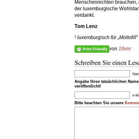
Menschenrechten brauchen, de
der luxemburgische Wohlsta
verdankt.
Tom Lenz
¹
luxemburgisch für „Moltofill“
von
16vor
Schreiben Sie einen Lese
Name
Angabe Ihres tatsächlichen Namen
veröffentlicht!
e-Ma
Bitte beachten Sie unsere
Kommen