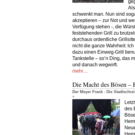
geg
Als
schwenkt man. Nun sind soga
akzeptieren – zur Not und we
Verfügung stehen -, die Wür
feststehenden Grill zu brutz
durchaus ordentliche Grillsit
nicht die ganze Wahrheit: Ich 
dazu einen Einweg-Grill benut
Tankstelle – so’n Ding, das ma
und danach wegwirft.
mehr…
Die Macht des Bösen –
Der Meyer Frank - Die Stadtschr
»
Letz
des 
Bösen
Herr
Neue
Herr