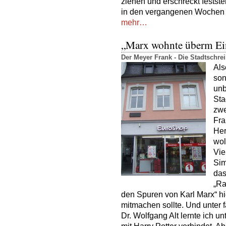
ziehen und erschreckt festste
in den vergangenen Wochen 
mehr…
„Marx wohnte überm Ei
Der Meyer Frank - Die Stadtschr
Als
son
unb
Sta
zwe
Fra
Her
wol
Vie
Sim
das
„Ra
den Spuren von Karl Marx“ hi
mitmachen sollte. Und unter 
Dr. Wolfgang Alt lernte ich 