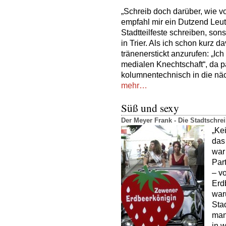
„Schreib doch darüber, wie vo
empfahl mir ein Dutzend Leute
Stadtteilfeste schreiben, son
in Trier. Als ich schon kurz d
tränenerstickt anzurufen: „Ich
medialen Knechtschaft“, da p
kolumnentechnisch in die näc
mehr…
Süß und sexy
Der Meyer Frank - Die Stadtschr
„Ke
das
war
Par
– v
Erd
war
Stad
man
in 