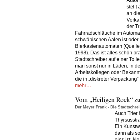
Autom
stell
an die
Verkau
der T
Fahrradschläuche im Automa
schwäbischen Aalen ist oder 
Bierkastenautomaten (Quelle:
1998). Das ist alles schön pr
Stadtschreiber auf einer Toile
man sonst nur in Läden, in d
Arbeitskollegen oder Bekannt
die in „diskreter Verpackung
mehr…
Vom „Heiligen Rock“ zu
Der Meyer Frank - Die Stadtschr
Auch Trier 
Thyrsusstr
Ein Kunstw
dann als so
eins ist. N