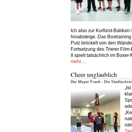
Ich also zur Kurfürst-Balduin
hinabsteige. Das Boxtraining f
Putz bröckelt von den Wänden
Fortsetzung des Trierer Film-
II spielt tatsächlich im Boxer
mehr…
Cheer unglaublich
Der Meyer Frank - Die Stadtschr
„Is
kla
Spo
ode
„Ke
nat
näm
Sen