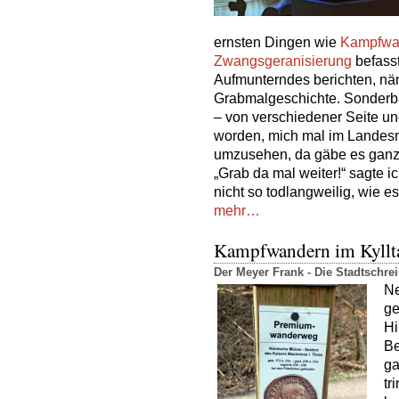
ernsten Dingen wie
Kampfwa
Zwangsgeranisierung
befass
Aufmunterndes berichten, näm
Grabmalgeschichte. Sonderba
– von verschiedener Seite 
worden, mich mal im Landes
umzusehen, da gäbe es ganz
„Grab da mal weiter!“ sagte ich
nicht so todlangweilig, wie e
mehr…
Kampfwandern im Kyllt
Der Meyer Frank - Die Stadtschr
Ne
ge
Hi
Be
ga
tr