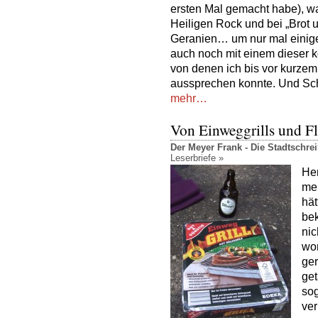
ersten Mal gemacht habe), w
Heiligen Rock und bei „Brot u
Geranien… um nur mal einige
auch noch mit einem dieser k
von denen ich bis vor kurzem
aussprechen konnte. Und Sch
mehr…
Von Einweggrills und Fl
Der Meyer Frank - Die Stadtschr
Leserbriefe »
Her
me
hät
bek
nic
wor
ger
get
sog
ver