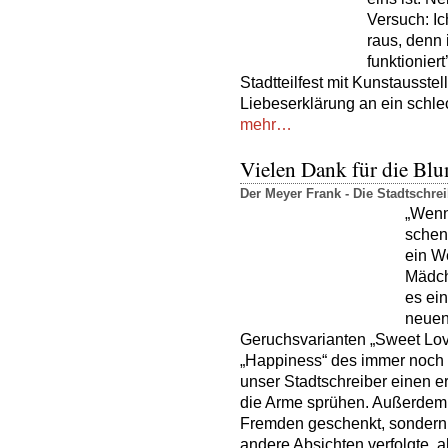
Versuch: I
raus, denn 
funktionier
Stadtteilfest mit Kunstausstel
Liebeserklärung an ein schle
mehr…
Vielen Dank für die Bl
Der Meyer Frank - Die Stadtschr
„Wenn
schenk
ein W
Mädch
es ein
neuen
Geruchsvarianten „Sweet Love“
„Happiness“ des immer noch e
unser Stadtschreiber einen e
die Arme sprühen. Außerdem
Fremden geschenkt, sondern 
andere Absichten verfolgte, 