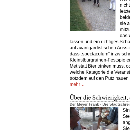
nicht
letz
beid
sie 
mitz
das 
lassen und ein richtiges Sch
auf avantgardistischen Auss
dass „spectaculum“ inzwische
Kleinstburgruinen-Festspiele
Met statt Bier trinken muss, 
welche Kategorie die Veranst
trotzdem auf den Putz hauen w
mehr…
Über die Schwierigkeit, 
Der Meyer Frank - Die Stadtschr
Sin
Ste
ang
Sie