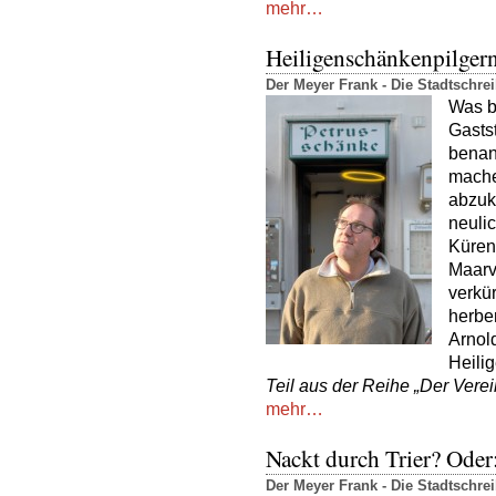
mehr…
Heiligenschänkenpilgern
Der Meyer Frank - Die Stadtschr
Was bi
Gastst
benan
mache
abzuk
neuli
Küren
Maarvi
verkü
herber
Arnol
Heili
Teil aus der Reihe „Der Vere
mehr…
Nackt durch Trier? Ode
Der Meyer Frank - Die Stadtschr