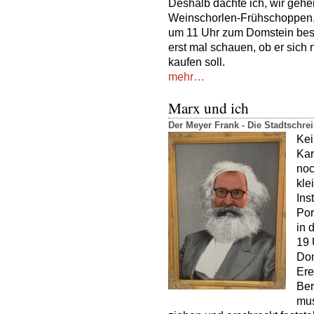
Deshalb dachte ich, wir gehe
Weinschorlen-Frühschoppen,
um 11 Uhr zum Domstein beste
erst mal schauen, ob er sich
kaufen soll.
mehr…
Marx und ich
Der Meyer Frank - Die Stadtschr
Kei
Kar
noc
kle
Ins
Por
in 
19 
Dom
Ere
Ber
mus