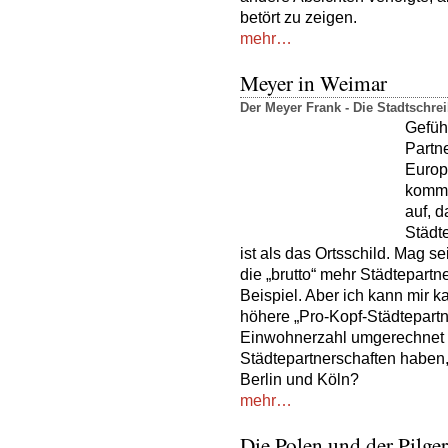
betört zu zeigen.
mehr…
Meyer in Weimar
Der Meyer Frank - Die Stadtschr
Gefühl
Partn
Europ
kommen
auf, 
Städte
ist als das Ortsschild. Mag se
die „brutto“ mehr Städtepart
Beispiel. Aber ich kann mir k
höhere „Pro-Kopf-Städtepartner
Einwohnerzahl umgerechnet 
Städtepartnerschaften haben, 
Berlin und Köln?
mehr…
Die Polen und der Pilge