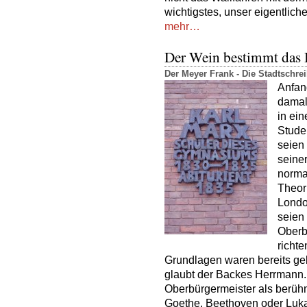
wichtigstes, unser eigentliche
mehr…
Der Wein bestimmt das 
Der Meyer Frank - Die Stadtschr
Anfan
damal
in ei
Studen
seien
seiner
norma
Theori
Londo
seien
Oberb
richte
Grundlagen waren bereits gel
glaubt der Backes Herrmann
Oberbürgermeister als berüh
Goethe, Beethoven oder Luka