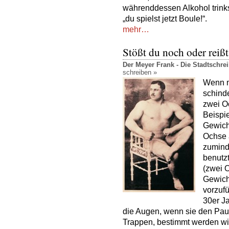
währenddessen Alkohol trinks
„du spielst jetzt Boule!“.
mehr…
Stößt du noch oder reiß
Der Meyer Frank - Die Stadtschr
schreiben »
Wenn m
schind
zwei O
Beispie
Gewicht
Ochse a
zumind
benutz
(zwei 
Gewich
vorzufü
30er J
die Augen, wenn sie den Pau
Trappen, bestimmt werden wi