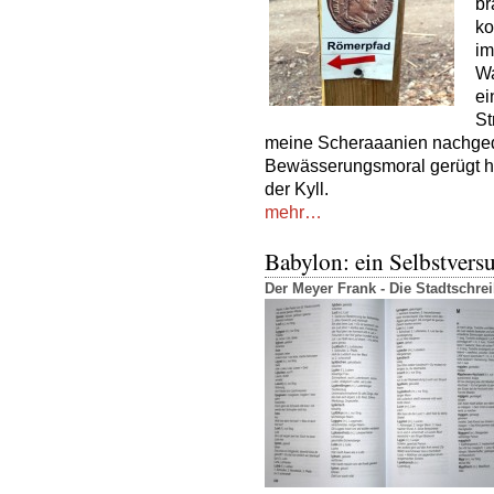
br
ko
im
Wa
ei
St
meine Scheraaanien nachged
Bewässerungsmoral gerügt hat
der Kyll.
mehr…
Babylon: ein Selbstvers
Der Meyer Frank - Die Stadtschr