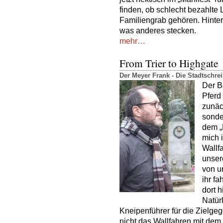
finden, ob schlecht bezahlte
Familiengrab gehören. Hint
was anderes stecken.
mehr…
From Trier to Highgate
Der Meyer Frank - Die Stadtschr
Der B
Pferd
zunäc
sonde
dem „
mich i
Wallf
unser
von u
ihr f
dort h
Natür
Kneipenführer für die Zielge
nicht das Wallfahren mit de