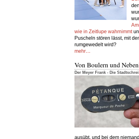
den
wun
wun
Ame
wie in Zeitlupe wahrnimmt
un
Puscheln stören lässt, mit 
rumgewedelt wird?
mehr…
Von Boulern und Neben
Der Meyer Frank - Die Stadtschr
aus­übt, und bei dem nieman