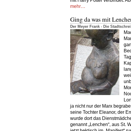
mit Harry Potter verbindet. A
mehr…
Ging da was mit Lench
Der Meyer Frank - Die Stadtschr
Mac
Mar
gan
Bed
Tag
Kap
lan
wei
unb
Mom
Noc
Lon
ja nicht nur der Marx begrab
seine Tochter Eleanor, der E
wurde dort das Dienstmädch
genannt „Lenchen“, aus St. W
jetzt hektisch im „Manifest“ 