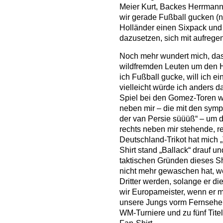
Meier Kurt, Backes Herrmann
wir gerade Fußball gucken (na
Holländer einen Sixpack und 
dazusetzen, sich mit aufrege
Noch mehr wundert mich, da
wildfremden Leuten um den Ha
ich Fußball gucke, will ich e
vielleicht würde ich anders 
Spiel bei den Gomez-Toren we
neben mir – die mit den sym
der van Persie süüüß“ – um d
rechts neben mir stehende, r
Deutschland-Trikot hat mich 
Shirt stand „Ballack“ drauf un
taktischen Gründen dieses 
nicht mehr gewaschen hat, we
Dritter werden, solange er die
wir Europameister, wenn er m
unsere Jungs vorm Fernseher
WM-Turniere und zu fünf Tite