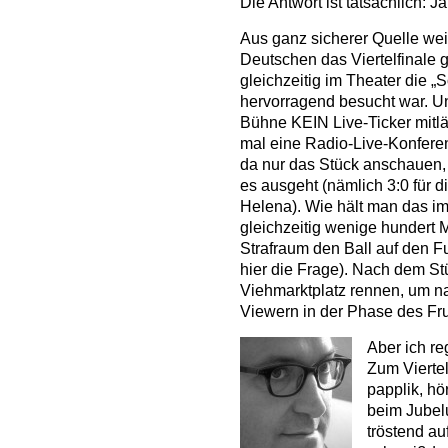
Die Antwort ist tatsächlich: Ja
Aus ganz sicherer Quelle wei
Deutschen das Viertelfinale
gleichzeitig im Theater die
hervorragend besucht war. Un
Bühne KEIN Live-Ticker mitlä
mal eine Radio-Live-Konfere
da nur das Stück anschauen,
es ausgeht (nämlich 3:0 für d
Helena). Wie hält man das i
gleichzeitig wenige hundert 
Strafraum den Ball auf den Fu
hier die Frage). Nach dem S
Viehmarktplatz rennen, um n
Viewern in der Phase des Fru
Aber ich re
Zum Viertel
papplik, hö
beim Jubel
tröstend a