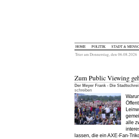
HOME
POLITIK
STADT & MENS
Trier am Donnerstag, den 06.08.2026
Zum Public Viewing geh
Der Meyer Frank - Die Stadtschr
schreiben
Warum
Öffent
Leinw
gemei
alle z
inter
lassen, die ein AXE-Fan-Trik