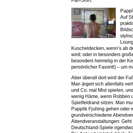
Fan-Shirt.
Pappli
Auf S
prakt
Bilds
stylis
Lounge
Kuscheldecken, wenn’s ab der
wird; oder in besonders gro
besonders heimelig in der K
persönlicher Favorit!) – um m
Aber überall dort wird der Fu
Man ärgert sich allenfalls ve
und Co. mal Mist spielen, und 
wenig Häme, wenn Robben 
Spielfeldrand sitzen. Man mu
Papplik Fjuhing gehen oder 
grundverschiedene Abendver
Abendveranstaltungen: Geht
Deutschland-Spiele irgendwo