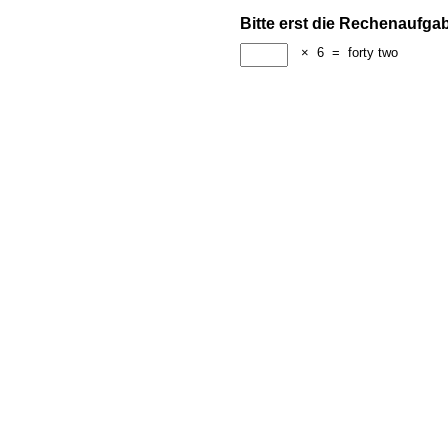
Bitte erst die Rechenaufga
×
6
=
forty two