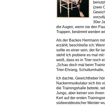
benutz
(zwei 
Gewich
vorzufü
30er J
die Augen, wenn sie den Pau
Trappen, bestimmt werden wi
Als der Backes Herrmann mir 
erzählt, beschließe ich: Wenn
sollte es einer sein, der für 
steht! Ich probiere es mal m
weiß, dass es in Trier noch e
„Schau doch mal beim Traini
Trier-Ehrang, Schulturnhalle,
Ich dachte, Gewichtheber höre
Nackenmuskulatur sich bis vo
die Trainingshalle betrete, s
Jungs, aber keiner von ihnen
Kerl auf der ersten Trainingsm
südwestdeutscher Meister wur