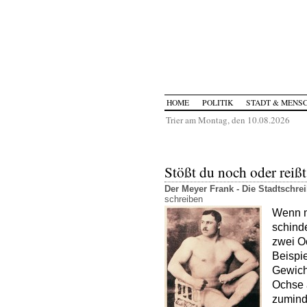
HOME
POLITIK
STADT & MENS
Trier am Montag, den 10.08.2026
Stößt du noch oder reiß
Der Meyer Frank - Die Stadtschr
schreiben
Wenn m
schind
zwei O
Beispie
Gewicht
Ochse a
zumind