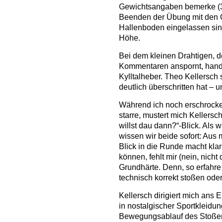
Gewichtsangaben bemerke (3
Beenden der Übung mit den Gu
Hallenboden eingelassen sind
Höhe.
Bei dem kleinen Drahtigen, d
Kommentaren anspornt, hande
Kylltalheber. Theo Kellersch 
deutlich überschritten hat – u
Während ich noch erschrocke
starre, mustert mich Kellersc
willst dau dann?“-Blick. Als 
wissen wir beide sofort: Aus mi
Blick in die Runde macht kla
können, fehlt mir (nein, nicht
Grundhärte. Denn, so erfahre 
technisch korrekt stoßen oder
Kellersch dirigiert mich ans
in nostalgischer Sportkleidu
Bewegungsablauf des Stoßens 