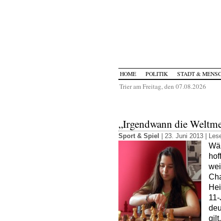
HOME
POLITIK
STADT & MENS
Trier am Freitag, den 07.08.2026
„Irgendwann die Weltme
Sport & Spiel
| 23. Juni 2013 |
Lese
Wäh
hof
wei
Cha
Hei
11-
deu
gil