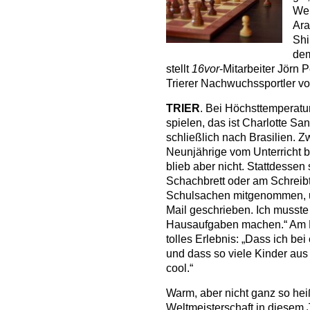
Wel
Ara
Shi
dem
stellt
16vor
-Mitarbeiter Jörn 
Trierer Nachwuchssportler vo
TRIER
. Bei Höchsttemperatu
spielen, das ist Charlotte Sa
schließlich nach Brasilien. 
Neunjährige vom Unterricht b
blieb aber nicht. Stattdessen
Schachbrett oder am Schreib
Schulsachen mitgenommen, u
Mail geschrieben. Ich musste
Hausaufgaben machen.“ Am 
tolles Erlebnis: „Dass ich bei
und dass so viele Kinder au
cool.“
Warm, aber nicht ganz so heiß
Weltmeisterschaft in diesem 