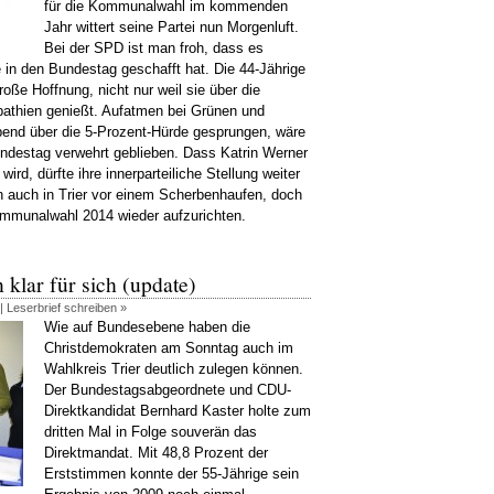
für die Kommunalwahl im kommenden
Jahr wittert seine Partei nun Morgenluft.
Bei der SPD ist man froh, dass es
e in den Bundestag geschafft hat. Die 44-Jährige
 große Hoffnung, nicht nur weil sie über die
athien genießt. Aufatmen bei Grünen und
end über die 5-Prozent-Hürde gesprungen, wäre
undestag verwehrt geblieben. Dass Katrin Werner
rd, dürfte ihre innerparteiliche Stellung weiter
n auch in Trier vor einem Scherbenhaufen, doch
 Kommunalwahl 2014 wieder aufzurichten.
 klar für sich (update)
 |
Leserbrief schreiben »
Wie auf Bundesebene haben die
Christdemokraten am Sonntag auch im
Wahlkreis Trier deutlich zulegen können.
Der Bundestagsabgeordnete und CDU-
Direktkandidat Bernhard Kaster holte zum
dritten Mal in Folge souverän das
Direktmandat. Mit 48,8 Prozent der
Erststimmen konnte der 55-Jährige sein