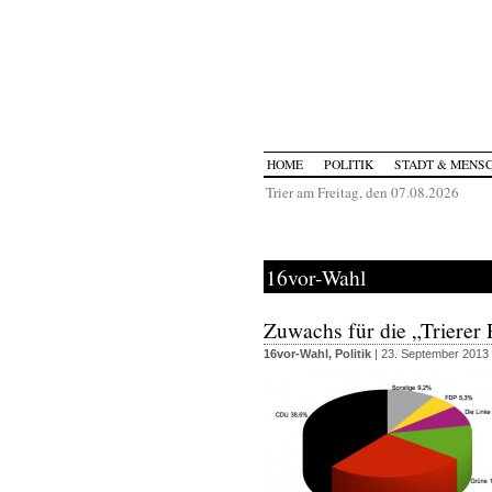
HOME
POLITIK
STADT & MENS
Trier am Freitag, den 07.08.2026
16vor-Wahl
Zuwachs für die „Trierer
16vor-Wahl
,
Politik
| 23. September 2013