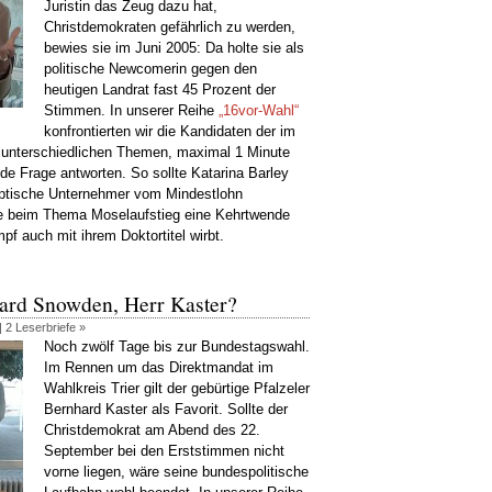
Juristin das Zeug dazu hat,
Christdemokraten gefährlich zu werden,
bewies sie im Juni 2005: Da holte sie als
politische Newcomerin gegen den
heutigen Landrat fast 45 Prozent der
Stimmen. In unserer Reihe
„16vor-Wahl“
konfrontierten wir die Kandidaten der im
t unterschiedlichen Themen, maximal 1 Minute
de Frage antworten. So sollte Katarina Barley
keptische Unternehmer vom Mindestlohn
e beim Thema Moselaufstieg eine Kehrtwende
f auch mit ihrem Doktortitel wirbt.
ard Snowden, Herr Kaster?
|
2 Leserbriefe »
Noch zwölf Tage bis zur Bundestagswahl.
Im Rennen um das Direktmandat im
Wahlkreis Trier gilt der gebürtige Pfalzeler
Bernhard Kaster als Favorit. Sollte der
Christdemokrat am Abend des 22.
September bei den Erststimmen nicht
vorne liegen, wäre seine bundespolitische