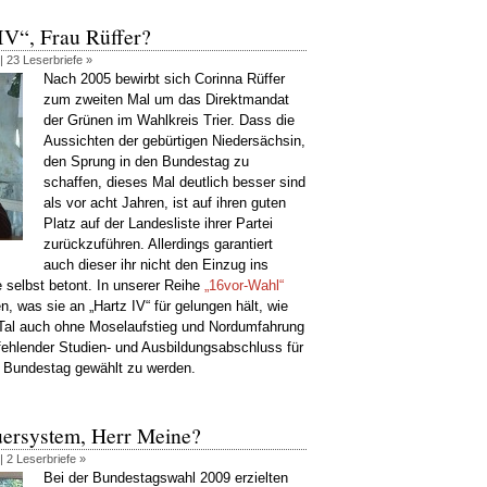
IV“, Frau Rüffer?
 |
23 Leserbriefe »
Nach 2005 bewirbt sich Corinna Rüffer
zum zweiten Mal um das Direktmandat
der Grünen im Wahlkreis Trier. Dass die
Aussichten der gebürtigen Niedersächsin,
den Sprung in den Bundestag zu
schaffen, dieses Mal deutlich besser sind
als vor acht Jahren, ist auf ihren guten
Platz auf der Landesliste ihrer Partei
zurückzuführen. Allerdings garantiert
auch dieser ihr nicht den Einzug ins
 selbst betont. In unserer Reihe
„16vor-Wahl“
n, was sie an „Hartz IV“ für gelungen hält, wie
er Tal auch ohne Moselaufstieg und Nordumfahrung
fehlender Studien- und Ausbildungsabschluss für
en Bundestag gewählt zu werden.
euersystem, Herr Meine?
 |
2 Leserbriefe »
Bei der Bundestagswahl 2009 erzielten