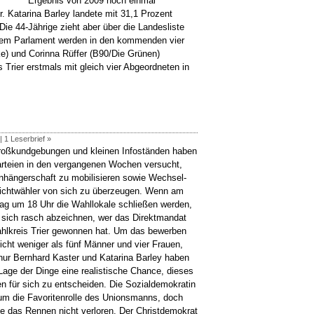
Ergebnis von 2009 noch einmal
. Katarina Barley landete mit 31,1 Prozent
ie 44-Jährige zieht aber über die Landesliste
 Dem Parlament werden in den kommenden vier
ke) und Corinna Rüffer (B90/Die Grünen)
 Trier erstmals mit gleich vier Abgeordneten in
 |
1 Leserbrief »
roßkundgebungen und kleinen Infoständen haben
arteien in den vergangenen Wochen versucht,
Anhängerschaft zu mobilisieren sowie Wechsel-
ichtwähler von sich zu überzeugen. Wenn am
ag um 18 Uhr die Wahllokale schließen werden,
e sich rasch abzeichnen, wer das Direktmandat
hlkreis Trier gewonnen hat. Um das bewerben
icht weniger als fünf Männer und vier Frauen,
nur Bernhard Kaster und Katarina Barley haben
Lage der Dinge eine realistische Chance, dieses
n für sich zu entscheiden. Die Sozialdemokratin
um die Favoritenrolle des Unionsmanns, doch
sie das Rennen nicht verloren. Der Christdemokrat