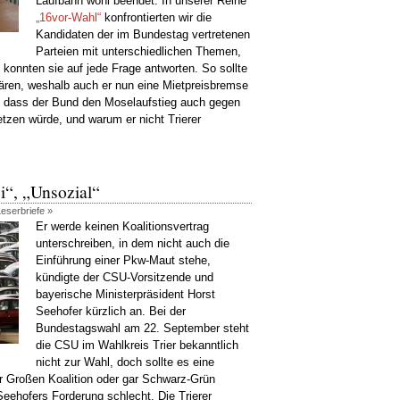
Laufbahn wohl beendet. In unserer Reihe
„16vor-Wahl“
konfrontierten wir die
Kandidaten der im Bundestag vertretenen
Parteien mit unterschiedlichen Themen,
onnten sie auf jede Frage antworten. So sollte
ären, weshalb auch er nun eine Mietpreisbremse
ält, dass der Bund den Moselaufstieg auch gegen
zen würde, und warum er nicht Trierer
“, „Unsozial“
Leserbriefe »
Er werde keinen Koalitionsvertrag
unterschreiben, in dem nicht auch die
Einführung einer Pkw-Maut stehe,
kündigte der CSU-Vorsitzende und
bayerische Ministerpräsident Horst
Seehofer kürzlich an. Bei der
Bundestagswahl am 22. September steht
die CSU im Wahlkreis Trier bekanntlich
nicht zur Wahl, doch sollte es eine
r Großen Koalition oder gar Schwarz-Grün
ehofers Forderung schlecht. Die Trierer