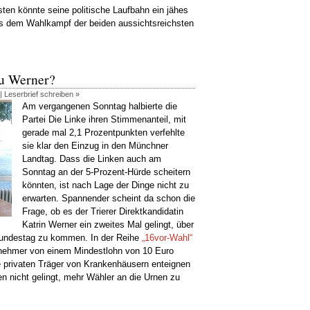
en könnte seine politische Laufbahn ein jähes
 dem Wahlkampf der beiden aussichtsreichsten
au Werner?
 |
Leserbrief schreiben »
Am vergangenen Sonntag halbierte die
Partei Die Linke ihren Stimmenanteil, mit
gerade mal 2,1 Prozentpunkten verfehlte
sie klar den Einzug in den Münchner
Landtag. Dass die Linken auch am
Sonntag an der 5-Prozent-Hürde scheitern
könnten, ist nach Lage der Dinge nicht zu
erwarten. Spannender scheint da schon die
Frage, ob es der Trierer Direktkandidatin
Katrin Werner ein zweites Mal gelingt, über
n Bundestag zu kommen. In der Reihe
„16vor-Wahl“
ternehmer von einem Mindestlohn von 10 Euro
ie privaten Träger von Krankenhäusern enteignen
n nicht gelingt, mehr Wähler an die Urnen zu