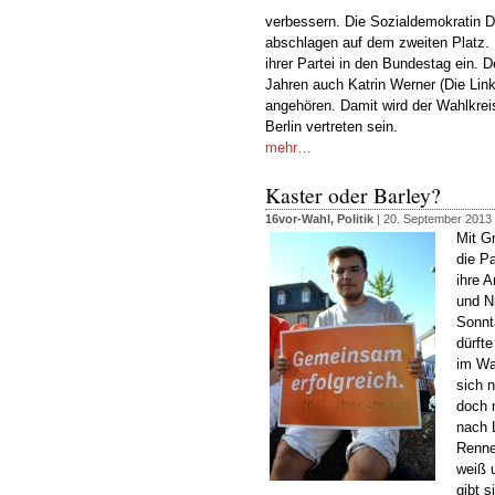
verbessern. Die Sozialdemokratin Dr
abschlagen auf dem zweiten Platz. D
ihrer Partei in den Bundestag ein.
Jahren auch Katrin Werner (Die Lin
angehören. Damit wird der Wahlkreis
Berlin vertreten sein.
mehr…
Kaster oder Barley?
16vor-Wahl
,
Politik
| 20. September 2013
Mit G
die P
ihre 
und N
Sonnt
dürft
im Wa
sich n
doch 
nach 
Renne
weiß 
gibt 