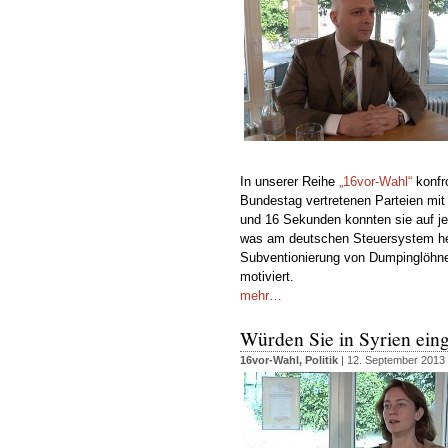
In unserer Reihe
„16vor-Wahl“
konfro
Bundestag vertretenen Parteien mi
und 16 Sekunden konnten sie auf je
was am deutschen Steuersystem heute
Subventionierung von Dumpinglöhnen
motiviert.
mehr…
Würden Sie in Syrien eing
16vor-Wahl
,
Politik
| 12. September 2013