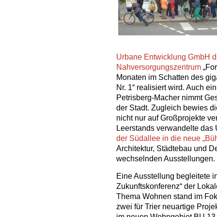
Urbane Entwicklung GmbH den
Nahversorgungszentrum
„For
Monaten im Schatten des gig
Nr. 1“ realisiert wird. Auch 
Petrisberg-Macher nimmt Gest
der Stadt. Zugleich bewies d
nicht nur auf Großprojekte ve
Leerstands verwandelte da
der Südallee in die neue „Bü
Architektur, Städtebau und D
wechselnden Ausstellungen.
Eine Ausstellung begleitete i
Zukunftskonferenz“ der Loka
Thema Wohnen stand im Fokus
zwei für Trier neuartige Proje
im neuen Wohngebiet BU 13