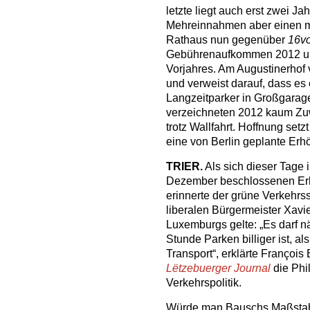
letzte liegt auch erst zwei Ja
Mehreinnahmen aber einen ma
Rathaus nun gegenüber
16vo
Gebührenaufkommen 2012 um 
Vorjahres. Am Augustinerhof
und verweist darauf, dass es 
Langzeitparker in Großgarag
verzeichneten 2012 kaum Zu
trotz Wallfahrt. Hoffnung se
eine von Berlin geplante Er
TRIER.
Als sich dieser Tage 
Dezember beschlossenen Erh
erinnerte der grüne Verkehrss
liberalen Bürgermeister Xavie
Luxemburgs gelte: „Es darf nä
Stunde Parken billiger ist, als
Transport“, erklärte Françoi
Lëtzebuerger Journal
die Phi
Verkehrspolitik.
Würde man Bauschs Maßstab a