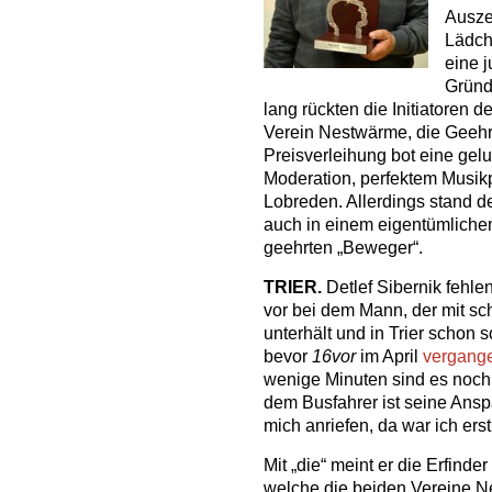
Ausze
Lädch
eine j
Gründ
lang rückten die Initiatoren d
Verein Nestwärme, die Geehrt
Preisverleihung bot eine ge
Moderation, perfektem Mus
Lobreden. Allerdings stand 
auch in einem eigentümlichen
geehrten „Beweger“.
TRIER.
Detlef Sibernik fehle
vor bei dem Mann, der mit s
unterhält und in Trier schon 
bevor
16vor
im April
vergange
wenige Minuten sind es noch 
dem Busfahrer ist seine Ansp
mich anriefen, da war ich erstm
Mit „die“ meint er die Erfind
welche die beiden Vereine Ne