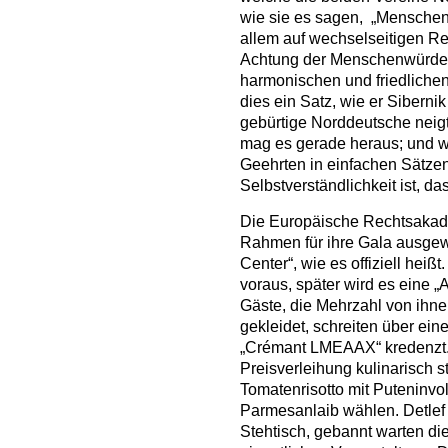
wie sie es sagen, „Menschen,
allem auf wechselseitigen R
Achtung der Menschenwürde 
harmonischen und friedlichen G
dies ein Satz, wie er Siberni
gebürtige Norddeutsche neigt
mag es gerade heraus; und w
Geehrten in einfachen Sätzen
Selbstverständlichkeit ist, da
Die Europäische Rechtsakade
Rahmen für ihre Gala ausge
Center“, wie es offiziell heiß
voraus, später wird es eine 
Gäste, die Mehrzahl von ihne
gekleidet, schreiten über ein
„Crémant LMEAAX“ kredenzt. 
Preisverleihung kulinarisch 
Tomatenrisotto mit Puteninvo
Parmesanlaib wählen. Detlef 
Stehtisch, gebannt warten di