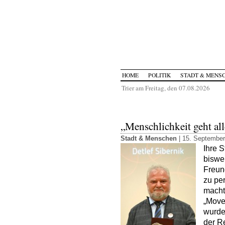
HOME
POLITIK
STADT & MENS
Trier am Freitag, den 07.08.2026
„Menschlichkeit geht al
Stadt & Menschen
| 15. September
Ihre S
biswe
Freund
zu pe
macht
„Move
wurde
der R