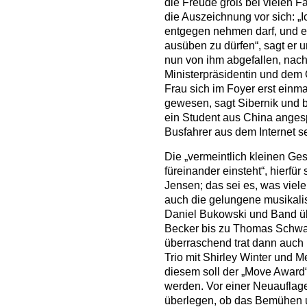
die Freude groß bei vielen Fa
die Auszeichnung vor sich: „I
entgegen nehmen darf, und es
ausüben zu dürfen“, sagt er un
nun von ihm abgefallen, nac
Ministerpräsidentin und dem
Frau sich im Foyer erst einmal 
gewesen, sagt Sibernik und be
ein Student aus China anges
Busfahrer aus dem Internet s
Die „vermeintlich kleinen Ge
füreinander einsteht“, hierfür
Jensen; das sei es, was vi
auch die gelungene musikali
Daniel Bukowski und Band ü
Becker bis zu Thomas Schwab 
überraschend trat dann auc
Trio mit Shirley Winter und M
diesem soll der „Move Awar
werden. Vor einer Neuauflage 
überlegen, ob das Bemühen 