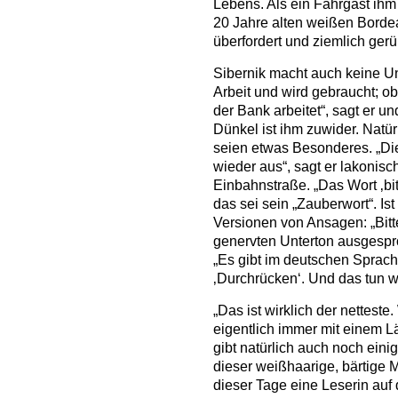
Lebens. Als ein Fahrgast ih
20 Jahre alten weißen Bordea
überfordert und ziemlich gerü
Sibernik macht auch keine U
Arbeit und wird gebraucht; ob 
der Bank arbeitet“, sagt er und
Dünkel ist ihm zuwider. Natür
seien etwas Besonderes. „Die
wieder aus“, sagt er lakonisch
Einbahnstraße. „Das Wort ‚bitt
das sei sein „Zauberwort“. Ist
Versionen von Ansagen: „Bitt
genervten Unterton ausgespro
„Es gibt im deutschen Sprach
‚Durchrücken‘. Und das tun wi
„Das ist wirklich der netteste.
eigentlich immer mit einem L
gibt natürlich auch noch eini
dieser weißhaarige, bärtige Me
dieser Tage eine Leserin au