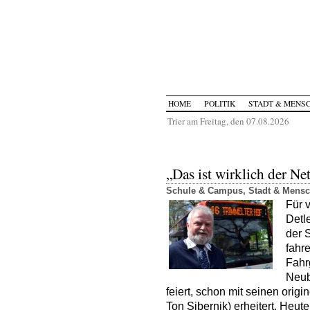
HOME
POLITIK
STADT & MENS
Trier am Freitag, den 07.08.2026
„Das ist wirklich der Net
Schule & Campus
,
Stadt & Mens
Für v
Detle
der 
fahr
Fahr
Neub
feiert, schon mit seinen origi
Ton Sibernik) erheitert. Heute