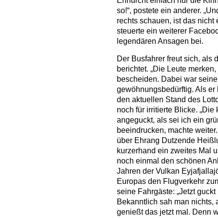
Ehrfurcht einfach nur die Kin
so!“, postete ein anderer. „Un
rechts schauen, ist das nich
steuerte ein weiterer Facebo
legendären Ansagen bei.
Der Busfahrer freut sich, als
berichtet. „Die Leute merken, 
bescheiden. Dabei war seine
gewöhnungsbedürftig. Als er
den aktuellen Stand des Lott
noch für irritierte Blicke. „D
angeguckt, als sei ich ein gr
beeindrucken, machte weiter
über Ehrang Dutzende Heißluf
kurzerhand ein zweites Mal 
noch einmal den schönen Anbl
Jahren der Vulkan Eyjafjalla
Europas den Flugverkehr zum 
seine Fahrgäste: „Jetzt guckt
Bekanntlich sah man nichts, 
genießt das jetzt mal. Denn