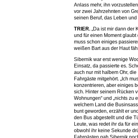
Anlass mehr, ihn vorzustelle
vor zwei Jahrzehnten von Grei
seinen Beruf, das Leben und
TRIER.
„Da ist mir dann der K
und für einen Moment glaubt 
muss schon einiges passieren
weißen Bart aus der Haut fähr
Sibernik war erst wenige Woc
Einsatz, da passierte es. Sch
auch nur mit halbem Ohr, die
Fahrgäste mitgehört. „Ich mu
konzentrieren, aber einiges b
sich. Hinter seinem Rücken v
Wohnungen“ und „nichts zu 
welchem Land die Businsasse
bunt geworden, erzählt er un
den Bus abgestellt und die T
Leute, was redet ihr da für ei
obwohl ihr keine Sekunde dr
Fahrgästen gab Sibernik noc