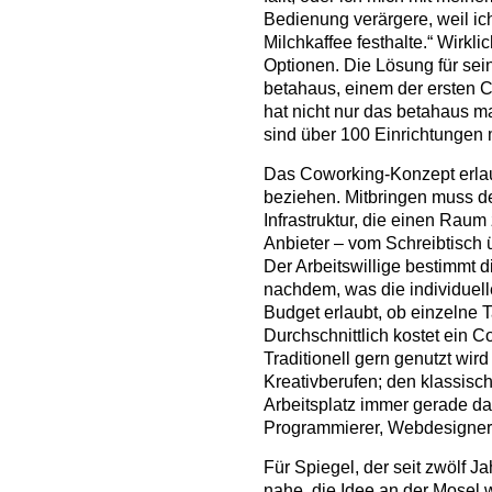
Bedienung verärgere, weil ic
Milchkaffee festhalte.“ Wirkli
Optionen. Die Lösung für sei
betahaus, einem der ersten C
hat nicht nur das betahaus m
sind über 100 Einrichtungen 
Das Coworking-Konzept erlaubt
beziehen. Mitbringen muss d
Infrastruktur, die einen Raum
Anbieter – vom Schreibtisch 
Der Arbeitswillige bestimmt di
nachdem, was die individuell
Budget erlaubt, ob einzelne
Durchschnittlich kostet ein C
Traditionell gern genutzt wir
Kreativberufen; den klassisc
Arbeitsplatz immer gerade da 
Programmierer, Webdesigner
Für Spiegel, der seit zwölf Jah
nahe, die Idee an der Mosel w