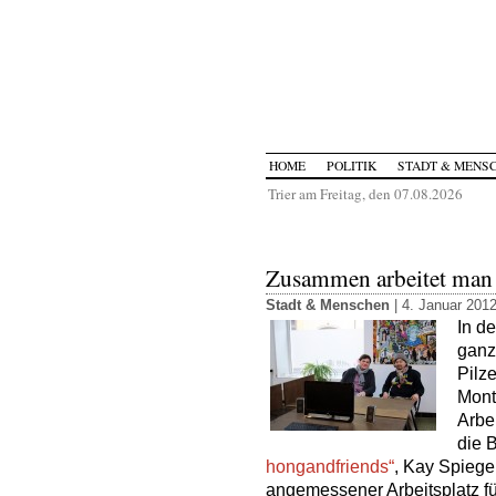
HOME
POLITIK
STADT & MENS
Trier am Freitag, den 07.08.2026
Zusammen arbeitet man 
Stadt & Menschen
| 4. Januar 2012
In d
ganz
Pilz
Mont
Arbe
die 
hongandfriends“
, Kay Spiege
angemessener Arbeitsplatz fü