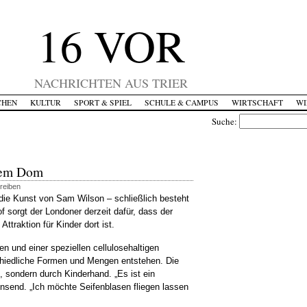
16 VOR
NACHRICHTEN AUS TRIER
CHEN
KULTUR
SPORT & SPIEL
SCHULE & CAMPUS
WIRTSCHAFT
WI
Suche:
dem Dom
reiben
 die Kunst von Sam Wilson – schließlich besteht
 sorgt der Londoner derzeit dafür, dass der
ttraktion für Kinder dort ist.
n und einer speziellen cellulosehaltigen
chiedliche Formen und Mengen entstehen. Die
e, sondern durch Kinderhand. „Es ist ein
rinsend. „Ich möchte Seifenblasen fliegen lassen