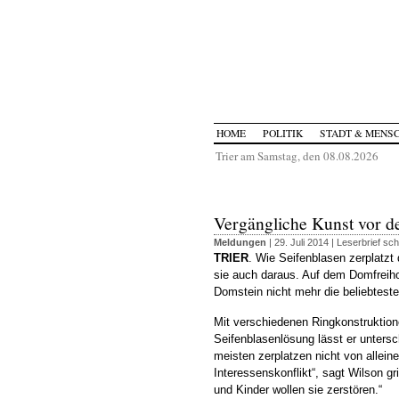
HOME
POLITIK
STADT & MENS
Trier am Samstag, den 08.08.2026
Vergängliche Kunst vor 
Meldungen
| 29. Juli 2014 |
Leserbrief sch
TRIER
. Wie Seifenblasen zerplatzt
sie auch daraus. Auf dem Domfreihof
Domstein nicht mehr die beliebteste A
Mit verschiedenen Ringkonstruktione
Seifenblasenlösung lässt er unters
meisten zerplatzen nicht von allein
Interessenskonflikt“, sagt Wilson g
und Kinder wollen sie zerstören.“