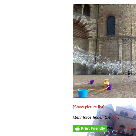
[Show picture list]
Mehr Infos finden Sie
hier
.
von
Christian Jö