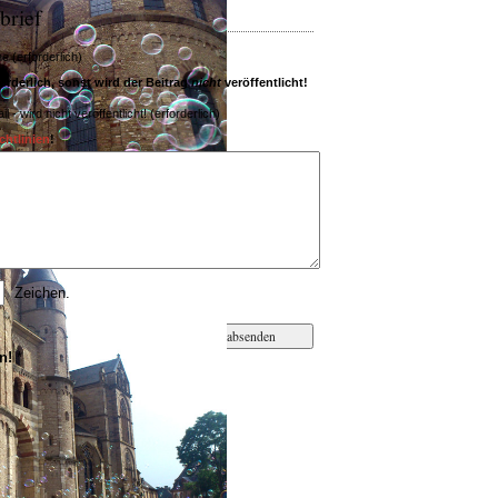
brief
 (erforderlich)
rderlich, sonst wird der Beitrag
nicht
veröffentlicht!
il - wird nicht veröffentlicht! (erforderlich)
htlinien
!
Zeichen.
n!
*