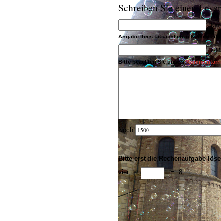
Schreiben Sie einen Leser
Name
Angabe Ihres tatsächlichen Namens erfo
e-Ma
Bitte beachten Sie unsere
Kommentarric
Noch
Bitte erst die Rechenaufgabe löse
vier
×
=
8