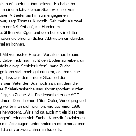
ialismus“ auch mit ihm befasst. Es habe ihn
 in einer relativ kleinen Stadt wie Trier vom
osen Mitläufer bis hin zum engagierten
 war, sagt Thomas Kupczik. Seit mehr als zwei
 in der NS-Zeit an“, mit Hunderten
ählten Vorträgen und dem bereits in dritter
haben die ehrenamtlichen Aktivisten ein dunkles
rhellen können.
1988 verfasstes Papier. „Vor allem die braune
rau. Dabei muß man nicht den Boden aufreißen, um
alls einige Schleier lüften“, hatte Zuche
ige kann sich noch gut erinnern, als ihm seine
tte, dass aus dem Trierer Stadtbild die
s sein Vater den Bus noch sah, mit dem die
 des Brüderkrankenhauses abtransportiert wurden.
tigt, so Zuche. Als Friedensarbeiter der AGF
widmen. Den Themen Täter, Opfer, Verfolgung und
g wollte man sich widmen, wie aus einer 1988
 hervorgeht. „Wir sind da auch mit ein bisschen
gen“, erinnert sich Zuche. Kupczik faszinierten
 mit Zeitzeugen, unter anderem mit einer älteren
 die er vor zwei Jahren in Israel traf.