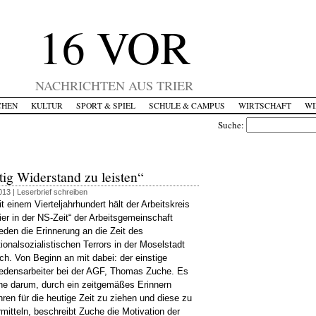
16 VOR
NACHRICHTEN AUS TRIER
CHEN
KULTUR
SPORT & SPIEL
SCHULE & CAMPUS
WIRTSCHAFT
WI
Suche:
tig Widerstand zu leisten“
013 |
Leserbrief schreiben
t einem Vierteljahrhundert hält der Arbeitskreis
rier in der NS-Zeit“ der Arbeitsgemeinschaft
ieden die Erinnerung an die Zeit des
tionalsozialistischen Terrors in der Moselstadt
ch. Von Beginn an mit dabei: der einstige
iedensarbeiter bei der AGF, Thomas Zuche. Es
he darum, durch ein zeitgemäßes Erinnern
hren für die heutige Zeit zu ziehen und diese zu
rmitteln, beschreibt Zuche die Motivation der