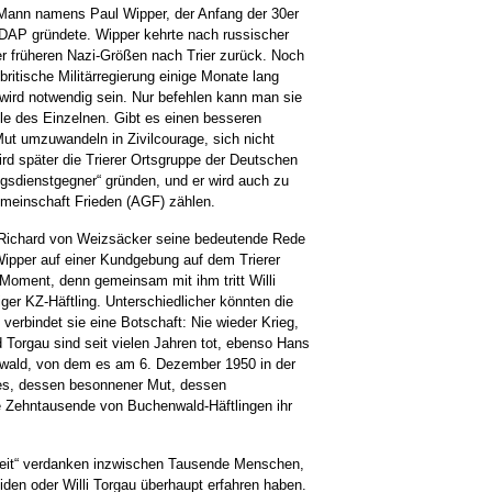
 Mann namens Paul Wipper, der Anfang der 30er
SDAP gründete. Wipper kehrte nach russischer
er früheren Nazi-Größen nach Trier zurück. Noch
itische Militärregierung einige Monate lang
e wird notwendig sein. Nur befehlen kann man sie
eele des Einzelnen. Gibt es einen besseren
ut umzuwandeln in Zivilcourage, sich nicht
rd später die Trierer Ortsgruppe der Deutschen
egsdienstgegner“ gründen, und er wird auch zu
emeinschaft Frieden (AGF) zählen.
Richard von Weizsäcker seine bedeutende Rede
Wipper auf einer Kundgebung auf dem Trierer
Moment, denn gemeinsam mit ihm tritt Willi
er KZ-Häftling. Unterschiedlicher könnten die
 verbindet sie eine Botschaft: Nie wieder Krieg,
Torgau sind seit vielen Jahren tot, ebenso Hans
nwald, von dem es am 6. Dezember 1950 in der
 es, dessen besonnener Mut, dessen
 Zehntausende von Buchenwald-Häftlingen ihr
-Zeit“ verdanken inzwischen Tausende Menschen,
en oder Willi Torgau überhaupt erfahren haben.