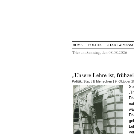
HOME
POLITIK
STADT & MENS
Trier am Samstag, den 08.08.2026
„Unsere Lehre ist, frühzei
Politik
,
Stadt & Menschen
| 9. Oktober 2
Sei
„T
Fr
na
wa
Fr
ge
Le
ve