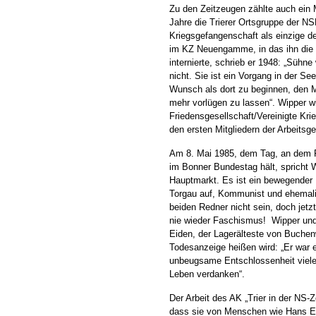
Zu den Zeitzeugen zählte auch ein
Jahre die Trierer Ortsgruppe der N
Kriegsgefangenschaft als einzige d
im KZ Neuengamme, in das ihn die br
internierte, schrieb er 1948: „Sühn
nicht. Sie ist ein Vorgang in der S
Wunsch als dort zu beginnen, den M
mehr vorlügen zu lassen“. Wipper wi
Friedensgesellschaft/Vereinigte Kri
den ersten Mitgliedern der Arbeitsg
Am 8. Mai 1985, dem Tag, an dem 
im Bonner Bundestag hält, spricht 
Hauptmarkt. Es ist ein bewegender 
Torgau auf, Kommunist und ehemalig
beiden Redner nicht sein, doch jetzt
nie wieder Faschismus! Wipper und 
Eiden, der Lagerälteste von Buche
Todesanzeige heißen wird: „Er war
unbeugsame Entschlossenheit viele
Leben verdanken“.
Der Arbeit des AK „Trier in der NS
dass sie von Menschen wie Hans Eid