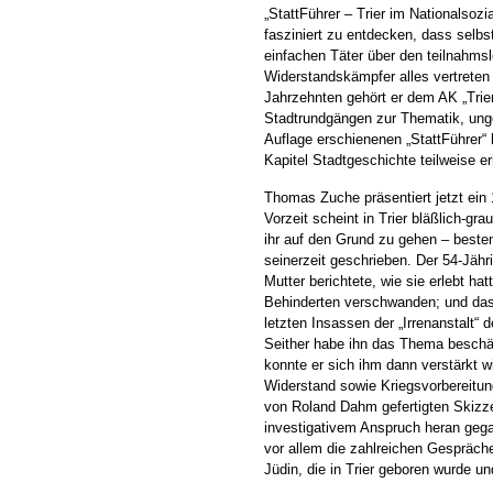
„StattFührer – Trier im Nationalsoz
fasziniert zu entdecken, dass selbst
einfachen Täter über den teilnahmsl
Widerstandskämpfer alles vertreten
Jahrzehnten gehört er dem AK „Trier
Stadtrundgängen zur Thematik, ungez
Auflage erschienenen „StattFührer“ 
Kapitel Stadtgeschichte teilweise e
Thomas Zuche präsentiert jetzt ein 
Vorzeit scheint in Trier bläßlich-g
ihr auf den Grund zu gehen – bestenf
seinerzeit geschrieben. Der 54-Jähr
Mutter berichtete, wie sie erlebt ha
Behinderten verschwanden; und das
letzten Insassen der „Irrenanstalt“
Seither habe ihn das Thema beschäf
konnte er sich ihm dann verstärkt 
Widerstand sowie Kriegsvorbereitun
von Roland Dahm gefertigten Skizze
investigativem Anspruch heran gegan
vor allem die zahlreichen Gespräche
Jüdin, die in Trier geboren wurde und