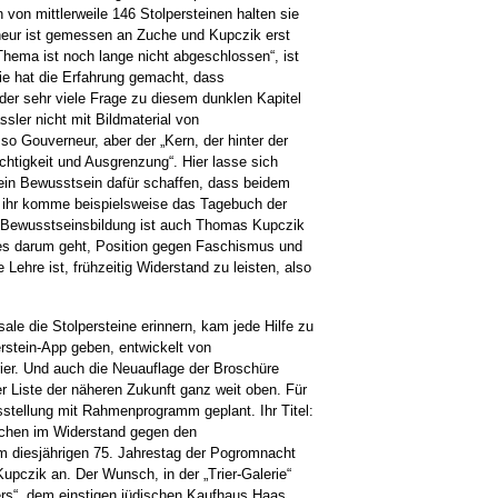
von mittlerweile 146 Stolpersteinen halten sie
neur ist gemessen an Zuche und Kupczik erst
Thema ist noch lange nicht abgeschlossen“, ist
ie hat die Erfahrung gemacht, dass
der sehr viele Frage zu diesem dunklen Kapitel
ssler nicht mit Bildmaterial von
so Gouverneur, aber der „Kern, der hinter der
chtigkeit und Ausgrenzung“. Hier lasse sich
 ein Bewusstsein dafür schaffen, dass beidem
 ihr komme beispielsweise das Tagebuch der
 Bewusstseinsbildung ist auch Thomas Kupczik
 es darum geht, Position gegen Faschismus und
ehre ist, frühzeitig Widerstand zu leisten, also
le die Stolpersteine erinnern, kam jede Hilfe zu
erstein-App geben, entwickelt von
ier. Und auch die Neuauflage der Broschüre
er Liste der näheren Zukunft ganz weit oben. Für
sstellung mit Rahmenprogramm geplant. Ihr Titel:
schen im Widerstand gegen den
m diesjährigen 75. Jahrestag der Pogromnacht
Kupczik an. Der Wunsch, in der „Trier-Galerie“
rs“, dem einstigen jüdischen Kaufhaus Haas,