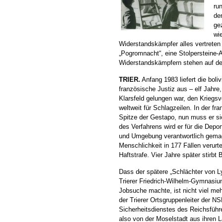
ru
de
gez
wi
Widerstandskämpfer alles vertreten
„Pogromnacht“, eine Stolpersteine-
Widerstandskämpfern stehen auf d
TRIER.
Anfang 1983 liefert die boli
französische Justiz aus – elf Jahr
Klarsfeld gelungen war, den Kriegsv
weltweit für Schlagzeilen. In der fr
Spitze der Gestapo, nun muss er si
des Verfahrens wird er für die Dep
und Umgebung verantwortlich gema
Menschlichkeit in 177 Fällen verurte
Haftstrafe. Vier Jahre später stirbt
Dass der spätere „Schlächter von L
Trierer Friedrich-Wilhelm-Gymnasiu
Jobsuche machte, ist nicht viel me
der Trierer Ortsgruppenleiter der NS
Sicherheitsdienstes des Reichsführ
also von der Moselstadt aus ihren L