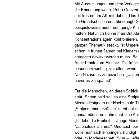
Mit Ausstellungen und dem Verlegen 
die Erinnerung wach. Petra Gouver
seit kurzem im AK mit dabei. „Das 
die Grundschullehrerin überzeugt. S
beispielsweise auch recht junge Kin
hätten. Natürlich könne man Drittklä
Konzentrationslagern konfrontieren, 
ganzen Thematik steckt, ist Ungere
schon in frühen Jahren bei Kindern
entgegen gewirkt werden muss. Bei
Anne Frank zum Einsatz. Die frühe
besonders wichtig, vor allem wenn
Neo-Nazismus zu beziehen. „Unsere L
bevor es zu spät ist“.
Für die Menschen, an deren Schicksa
spät. Schon bald soll es eine Stolp
Mediendesignern der Hochschule Tr
„Stolpersteine erzählen“ steht auf d
Januar nächsten Jahres ist eine Au
„Es lebe die Freiheit! – Junge Men
Nationalsozialismus“. Und auch bei
wolle man sich einbringen, kündigt 
oder im Modegeschäft „Sinn & Leffe