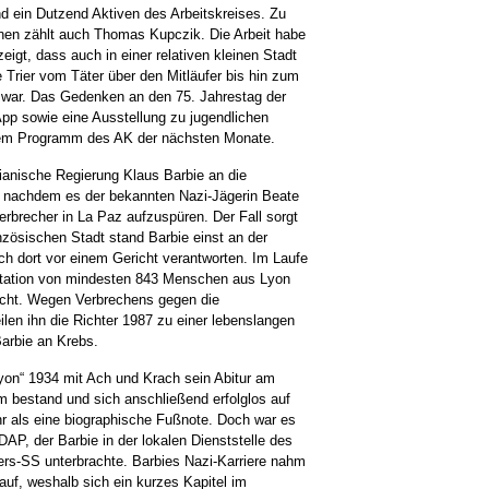
nd ein Dutzend Aktiven des Arbeitskreises. Zu
nen zählt auch Thomas Kupczik. Die Arbeit habe
eigt, dass auch in einer relativen kleinen Stadt
e Trier vom Täter über den Mitläufer bis hin zum
 war. Das Gedenken an den 75. Jahrestag der
App sowie eine Ausstellung zu jugendlichen
em Programm des AK der nächsten Monate.
vianische Regierung Klaus Barbie an die
e, nachdem es der bekannten Nazi-Jägerin Beate
erbrecher in La Paz aufzuspüren. Der Fall sorgt
anzösischen Stadt stand Barbie einst an der
ch dort vor einem Gericht verantworten. Im Laufe
ortation von mindesten 843 Menschen aus Lyon
cht. Wegen Verbrechens gegen die
ilen ihn die Richter 1987 zu einer lebenslangen
 Barbie an Krebs.
yon“ 1934 mit Ach und Krach sein Abitur am
m bestand und sich anschließend erfolglos auf
hr als eine biographische Fußnote. Doch war es
DAP, der Barbie in der lokalen Dienststelle des
ers-SS unterbrachte. Barbies Nazi-Karriere nahm
auf, weshalb sich ein kurzes Kapitel im