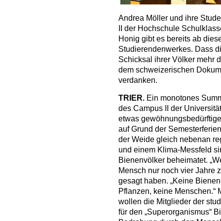
Andrea Möller und ihre Stu
II der Hochschule Schulklasse
Honig gibt es bereits ab di
Studierendenwerkes.
Dass d
Schicksal ihrer Völker mehr d
dem schweizerischen Dokume
verdanken.
TRIER.
Ein monotones Summe
des Campus II der Universitä
etwas gewöhnungsbedürftigen
auf Grund der Semesterferien
der Weide gleich nebenan re
und einem Klima-Messfeld sin
Bienenvölker beheimatet. „We
Mensch nur noch vier Jahre zu
gesagt haben. „Keine Bienen
Pflanzen, keine Menschen.“ 
wollen die Mitglieder der stud
für den „Superorganismus“ 