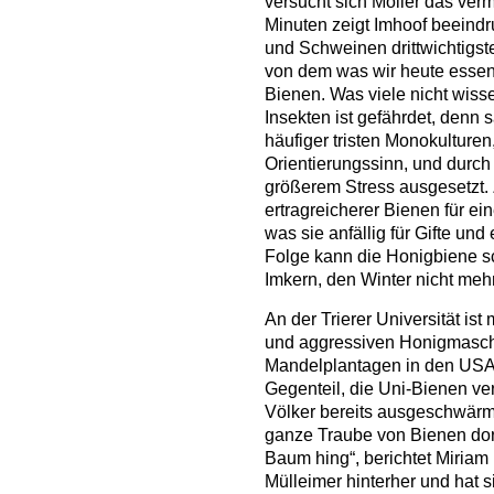
versucht sich Möller das verm
Minuten zeigt Imhoof beeind
und Schweinen drittwichtigste
von dem was wir heute essen,
Bienen. Was viele nicht wiss
Insekten ist gefährdet, denn
häufiger tristen Monokulturen
Orientierungssinn, und durch
größerem Stress ausgesetzt. 
ertragreicherer Bienen für e
was sie anfällig für Gifte un
Folge kann die Honigbiene s
Imkern, den Winter nicht meh
An der Trierer Universität ist
und aggressiven Honigmaschi
Mandelplantagen in den USA ge
Gegenteil, die Uni-Bienen ve
Völker bereits ausgeschwärmt 
ganze Traube von Bienen dor
Baum hing“, berichtet Miriam 
Mülleimer hinterher und hat 