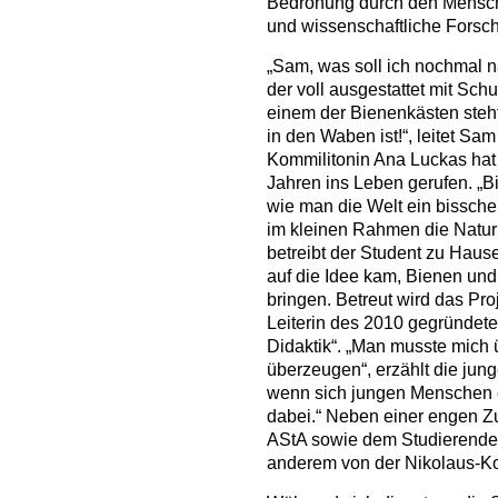
Bedrohung durch den Mensch
und wissenschaftliche Forsc
„Sam, was soll ich nochmal n
der voll ausgestattet mit S
einem der Bienenkästen steht
in den Waben ist!“, leitet Sa
Kommilitonin Ana Luckas hat 
Jahren ins Leben gerufen. „Bi
wie man die Welt ein bissch
im kleinen Rahmen die Natur s
betreibt der Student zu Haus
auf die Idee kam, Bienen und 
bringen. Betreut wird das Pro
Leiterin des 2010 gegründete
Didaktik“. „Man musste mich 
überzeugen“, erzählt die junge
wenn sich jungen Menschen e
dabei.“ Neben einer engen Z
AStA sowie dem Studierendenw
anderem von der Nikolaus-Koc