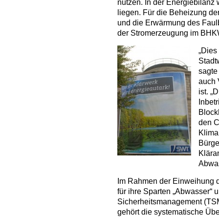
nutzen. In der Energiebilanz
liegen. Für die Beheizung d
und die Erwärmung des Faulbe
der Stromerzeugung im BHK
„Dies 
Stadtw
sagte
auch 
ist. 
Inbet
Block
den C
Klima
Bürger
Kläran
Abwas
Im Rahmen der Einweihung 
für ihre Sparten „Abwasser“ u
Sicherheitsmanagement (TSM
gehört die systematische Üb