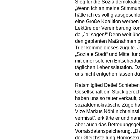
Sieg für die Sozialdemokratie
„Wenn ich an meine Stimmun
hätte ich es völlig ausgeschl
eine Große Koalition werben
Lektüre der Vereinbarung ko
da ‚Ja‘ sagen!“ Denn weit ü
den geplanten Maßnahmen pro
Trier komme dieses zugute. 
„Soziale Stadt“ und Mittel fü
mit einer solchen Entscheidu
täglichen Lebenssituation. Da
uns nicht entgehen lassen dü
Ratsmitglied Detlef Schieben 
Gesellschaft ein Stück gerech
haben uns so teuer verkauft,
sozialdemokratische Züge ha
Vize Markus Nöhl nicht eins
vermisst“, erklärte er und n
aber auch das Betreuungsgel
Vorratsdatenspeicherung. „Da
der Gleichstellung Homosexue