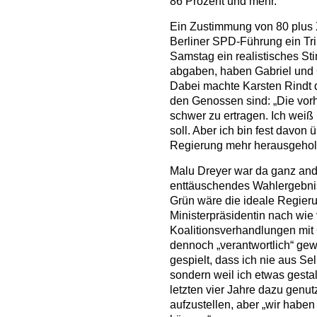
86 Prozent und mehr.
Ein Zustimmung von 80 plus X
Berliner SPD-Führung ein Tr
Samstag ein realistisches St
abgaben, haben Gabriel und C
Dabei machte Karsten Rindt d
den Genossen sind: „Die vorh
schwer zu ertragen. Ich weiß
soll. Aber ich bin fest davon 
Regierung mehr herausgeholt 
Malu Dreyer war da ganz and
enttäuschendes Wahlergebnis
Grün wäre die ideale Regierun
Ministerpräsidentin nach wie
Koalitionsverhandlungen mit
dennoch „verantwortlich“ gew
gespielt, dass ich nie aus S
sondern weil ich etwas gestal
letzten vier Jahre dazu genu
aufzustellen, aber „wir habe