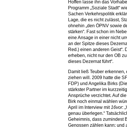
Hoffen lasse ihn das Vorhabe
Programm „Soziale Stadt“ wi
Sachen Verkehrspolitik erklär
Lage, die es nicht zulässt, S
ohnehin „den ÖPNV sowie de
stärken“. Fast schon im Ne
eine Ansage in einer nicht u
an der Spitze dieses Dezerna
Red.) einen anderen Geist“.
erheben, nicht nur den OB zu
dieses Dezernat führt“.
Damit ließ Teuber erkennen,
ziehen will. 2009 hatte die
FDP) und Angelika Birks (Die
stärkster Partner im kurzzeit
Ansprüche verzichtet. Auf di
Birk noch einmal wählen wür
April im Interview mit
16vor
: 
genau überlegen.“ Tatsächlich
Geheimnis, dass zumindest Bi
Genossen zählen kann; und 