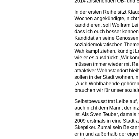
2014 anstehenden OB- und S
In der ersten Reihe sitzt Kl
Wochen angekündigte, nicht w
kandidieren, soll Wolfram Lei
dass ich euch besser kennen l
Kandidat an seine Genossen.
sozialdemokratischen Themen
Wahlkampf ziehen, kündigt Le
wie er es ausdrückt: „Wir kön
müssen immer wieder mit Rea
attraktiver Wohnstandort ble
sollen in der Stadt wohnen, n
„Auch Wohlhabende gehören i
brauchen wir für unser sozial
Selbstbewusst trat Leibe auf
auch nicht dem Mann, der in
ist. Als Sven Teuber, damals
2009 erstmals in eine Stadtra
Skeptiker. Zumal sein Bekan
er in und außerhalb der eig