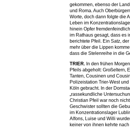
gekommen, ebenso der Lande
und Roma. Auch Oberbürgerme
Worte, doch dann folgte die 
Leben im Konzentrationslager
hinein Opfer fremdenfeindlic
im Rathaus gesagt, dass es i
berichtete Pfeil. Ein Satz, de
mehr über die Lippen kommen
dass die Stelenreihe in die
TRIER.
In den frühen Morgen
Pfeils abgeholt: Großeltern, 
Tanten, Cousinen und Cousins
Polizeistation Trier-West un
Köln gebracht. In der Domsta
„rassekundliche Untersuchun
Christian Pfeil war noch nich
Geschwister sollten die Gebu
im Konzentrationslager Lubli
Alfons, Luise und Willi wurd
keiner von ihnen kehrte nach