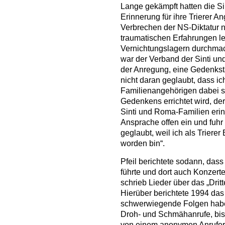
Lange gekämpft hatten die S
Erinnerung für ihre Trierer An
Verbrechen der NS-Diktatur n
traumatischen Erfahrungen le
Vernichtungslagern durchmac
war der Verband der Sinti un
der Anregung, eine Gedenkstä
nicht daran geglaubt, dass ic
Familienangehörigen dabei se
Gedenkens errichtet wird, de
Sinti und Roma-Familien erinn
Ansprache offen ein und fuhr 
geglaubt, weil ich als Triere
worden bin“.
Pfeil berichtete sodann, dass 
führte und dort auch Konzerte
schrieb Lieder über das „Dri
Hierüber berichtete 1994 das
schwerwiegende Folgen haben 
Droh- und Schmähanrufe, bis
von einem anonymen Anrufer