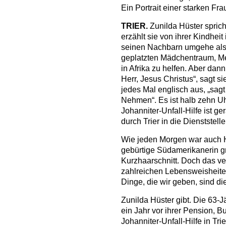
Ein Portrait einer starken Fra
TRIER.
Zunilda Hüster sprich
erzählt sie von ihrer Kindheit
seinen Nachbarn umgehe als 
geplatzten Mädchentraum, M
in Afrika zu helfen. Aber dan
Herr, Jesus Christus“, sagt 
jedes Mal englisch aus, „sagt
Nehmen“. Es ist halb zehn U
Johanniter-Unfall-Hilfe ist g
durch Trier in die Dienststel
Wie jeden Morgen war auch Hü
gebürtige Südamerikanerin gr
Kurzhaarschnitt. Doch das ver
zahlreichen Lebensweisheiten
Dinge, die wir geben, sind di
Zunilda Hüster gibt. Die 63-Jä
ein Jahr vor ihrer Pension, B
Johanniter-Unfall-Hilfe in Tr