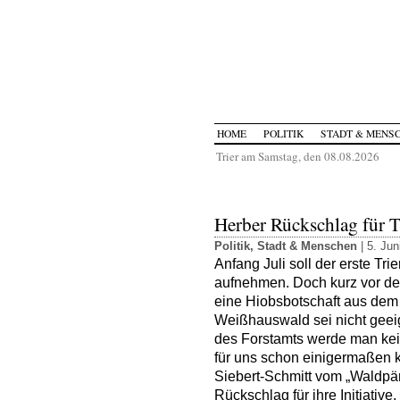
HOME
POLITIK
STADT & MENS
Trier am Samstag, den 08.08.2026
Herber Rückschlag für T
Politik
,
Stadt & Menschen
| 5. Jun
Anfang Juli soll der erste Tri
aufnehmen. Doch kurz vor dem
eine Hiobsbotschaft aus dem
Weißhauswald sei nicht geei
des Forstamts werde man kei
für uns schon einigermaßen k
Siebert-Schmitt vom „Waldpä
Rückschlag für ihre Initiativ