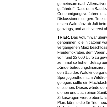
gemeinsam nach Alternativen 
gefährdet“. Dass dem Baudeze
Genehmigungsverfahren erst jet
Diskussionen sorgen. Trotz d
ersten Waldpänz ab Juli betre
ganztags, und auch vorerst 
TRIER.
Das Votum war überwä
genommen, die Initiatoren wä
vergangenen März beschloss 
Freidemokraten, dem Verein 
von rund 22.000 Euro zu gew
zehnmal so hohen Betrag a
„Kinderbetreuungsfinanzierun
den Bau des Waldkindergarten
Sportjugendheim am Wildfrei
gelegen, sollte ein Flachda
entstehen. Dieses würde den
dienen und auch einen Sanit
Zirkuswagen werde ebenfalls 
Plan, könnte die für Trier ne