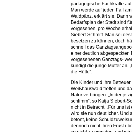
pädagogische Fachkräfte auf T
Man werde auf jeden Fall am 1
Waldpänz, erklärt sie. Dann w
Bedarfsplan der Stadt sind f
vorgesehen, pro Woche erhalte
Siebert-Schmitt. Man sei desh
besetzen zu können, doch hän
schnell das Ganztagsangebot
einer deutlich abgespeckten 
vorgesehenen Ganztags- werd
kündigt die junge Mutter an.
die Hütte“.
Die Kinder und ihre Betreuer
Weißhauswald treffen und dan
Natur verbringen. „In der jetz
schlimm“, so Katja Siebert-S
nicht in Betracht. „Für uns i
wird sie nun deutlicher. Und 
betont, keine Schuldzuweisu
dennoch nicht ihren Frust übe
so nicht zu erwarten, und wir