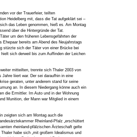
en vor der Trauerfeier, teilten
ion Heidelberg mit, dass die Tat aufgeklärt sei –
be sich das Leben genommen, hieß es. Am Montag
assend über die Hintergründe der Tat.
Täter um den früheren Lebensgefährten der
 das Ehepaar bereits am Abend des Neujahrstags
 stürzte sich der Täter von einer Brücke bei
ielt sich derweil bis zum Auffinden der Leichen
eiter mitteilten, trennte sich Thaler 2003 von
ahre liiert war. Der sei daraufhin in eine
zkrise geraten, unter anderem stand für seine
umung an. In diesem Niedergang könne auch ein
n die Ermittler. Im Auto und in der Wohnung
und Munition, der Mann war Mitglied in einem
in zeigten sich am Montag auch die
andesärztekammer Rheinland-Pfalz „erschüttert
samten rheinland-pfälzischen Ärzteschaft gelte
. Thaler habe sich „mit großem Idealismus und