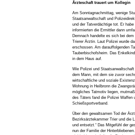
Ärzteschaft trauert um Kollegin
Am Sonntagnachmittag, wenige Stund
Staatsanwaltschaft und Polizeidirekt
und der Tatverdächtige tot. Er ha
informierten die Ermittler dann umf
Demnach handelte es sich bei dem 
Trierer Ärztin. Laut Polizei wurde
erschossen. Am darauffolgenden Tag
Tauberbischofsheim. Das Enkelkind h
in dem Haus auf.
Wie Polizei und Staatsanwaltschaft w
dem Mann, mit dem sie zuvor sechs J
wirtschaftliche und soziale Existen
Wohnung in Heilbronn die Zwangsrä
mögliches Tatmotiv liegen, mutmaße
des Täters fand die Polizei Waffen 
Schießsportverband.
Über den gewaltsamen Tod der Ärzt
Bezirksärztekammer Trier und die L
und entsetzt.“ Das Mitgefühl der ge
nun der Familie der Hinterbliebenen