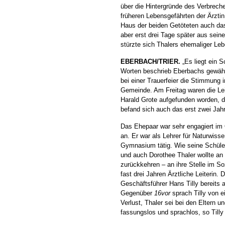
über die Hintergründe des Verbrech
früheren Lebensgefährten der Ärztin
Haus der beiden Getöteten auch das 
aber erst drei Tage später aus sein
stürzte sich Thalers ehemaliger Le
EBERBACH/TRIER.
„Es liegt ein S
Worten beschrieb Eberbachs gewähl
bei einer Trauerfeier die Stimmung
Gemeinde. Am Freitag waren die Le
Harald Grote aufgefunden worden, 
befand sich auch das erst zwei Jahre
Das Ehepaar war sehr engagiert im 
an. Er war als Lehrer für Naturwiss
Gymnasium tätig. Wie seine Schüler
und auch Dorothee Thaler wollte an
zurückkehren – an ihre Stelle im Soz
fast drei Jahren Ärztliche Leiterin
Geschäftsführer Hans Tilly bereits
Gegenüber
16vor
sprach Tilly von 
Verlust, Thaler sei bei den Eltern 
fassungslos und sprachlos, so Tilly 