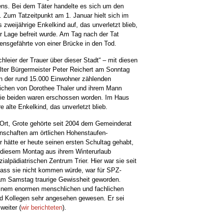
ens. Bei dem Täter handelte es sich um den
. Zum Tatzeitpunkt am 1. Januar hielt sich im
zweijährige Enkelkind auf, das unverletzt blieb,
er Lage befreit wurde. Am Tag nach der Tat
bensgefährte von einer Brücke in den Tod.
chleier der Trauer über dieser Stadt“ – mit diesen
ter Bürgermeister Peter Reichert am Sonntag
 in der rund 15.000 Einwohner zählenden
ichen von Dorothee Thaler und ihrem Mann
die beiden waren erschossen worden. Im Haus
 alte Enkelkind, das unverletzt blieb.
Ort, Grote gehörte seit 2004 dem Gemeinderat
enschaften am örtlichen Hohenstaufen-
 hätte er heute seinen ersten Schultag gehabt,
 diesem Montag aus ihrem Winterurlaub
ialpädiatrischen Zentrum Trier. Hier war sie seit
. Dass sie nicht kommen würde, war für SPZ-
 am Samstag traurige Gewissheit geworden.
einem enormen menschlichen und fachlichen
und Kollegen sehr angesehen gewesen. Er sei
weiter (
wir berichteten
).