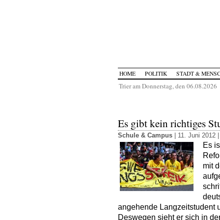
HOME
POLITIK
STADT & MENS
Trier am Donnerstag, den 06.08.2026
Es gibt kein richtiges S
Schule & Campus
| 11. Juni 2012 
Es i
Refo
mit 
aufge
schr
deut
angehende Langzeitstudent
Deswegen sieht er sich in der 