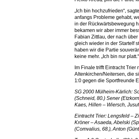
„Ich bin hochzufrieden“, sagte
anfangs Probleme gehabt, we
in der Rückwärtsbewegung ha
bekamen wir aber immer besser
Fabian Zittlau, der nach übe
gleich wieder in der Startelf
haben wir die Partie souverä
keine mehr. „Ich bin nur platt.“
Im Finale trifft Eintracht Tri
Altenkirchen/Neitersen, die 
1:0 gegen die Sportfreunde Eis
SG 2000 Mülheim-Kärlich: S
(Schneid, 80.) Sener (Etzkorn,
Kaes, Hillen – Wiersch, Jusuf
Eintracht Trier: Lengsfeld – 
Kröner – Asaeda, Abelski (Sp
(Comvalius, 68.), Anton (Günt