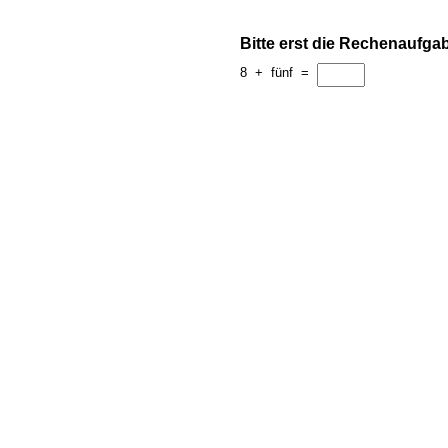
Bitte erst die Rechenaufga
8
+
fünf
=