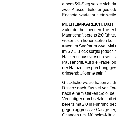
einem 5:0-Sieg setzte sich d
zwei Klassen tiefer angesied
Endspiel wartet nun ein weite
MÜLHEIM-KÄRLICH
. Dass 
Zufriedenheit bei den Trierer
Mannschaft bereits 2:0 führte
wesentlich höher stehen kön
traten im Strafraum zwei Mal 
im SVE-Block sorgte jedoch 
Hackenschussversuch sechs 
Pausenpfiff. Auf die Frage, o
der Halbzeitbesprechung gew
grinsend: „Könnte sein.“
Glücklicherweise hatten zu d
Distanz nach Zuspiel von Tor
nach einem starken Solo, bei
Verteidiger durchsetzte, mit 
bereits mit 2:0 in Führung g
gegen aggressive Gastgeber, 
Chancen um. Mülheim-Kärlic