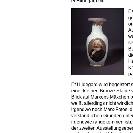
et Hildegard mit.
Es
ge
or
Au
wu
se
B
di
He
Ka
pa
Et Hildegard wird begeistert s
einer kleinen Bronze-Statue v
Blick auf Marxens Mäxchen b
weiß, allerdings nicht wirklich
irgendwo noch Marx-Fotos, d
verständlichen Gründen unter
irgendwie rangekommen ist). 
der zweiten Ausstellungsebene