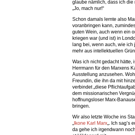
glaube nämlich, dass ich die
„Jo, mach nur!“
Schon damals lernte also Ma
voranbringen kann, zumindes
guten Wein, auch wenn ein or
kriegen war (und ist) in Lond
lang bei, wenn auch, wie ich
mehr aus intellektuellen Grün
Was ich nicht gedacht hätte, 
Herrmann für den Marxens Kar
Ausstellung anzusehen. Woh
Freundin, die ihn da mit hinze
verbindet „diese Pflichtaufga
dem missionarischen Vergnüge
hoffnungsloser Marx-Banause
bringen.
Wir also letzte Woche ins St
„
Ikone Karl Marx
„. Ich sag’s 
da gehe ich irgendwann noch