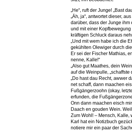
„He“, ruft der Junge! „Bast d
„Äh, ja“, antwortet dieser, a
darüber, dass der Junge ihm 
und mit einer Kopfbewegung z
kräftigen Schluck daraus ne
„Und mit wem habe ich die Eh
gekühlten Olewiger durch die
Er sei der Fischer Mathias, 
nenne, Kalle!“
„Also gut Maathes, dein Wein
auf die Weinpulle, „schaffste 
„Do hast dau Recht, awwer da
net schaff, dann maachen eisc
Fußgängerzoohn (okay, letzte
erfunden, die Fußgängerzone 
Onn dann maachen eisch mir
Daach en gouden Wein. Weil
Zum Wohl! – Mensch, Kalle, 
Karl hat ein Notizbuch gezückt
notiere mir ein paar der Sach