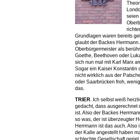
Theori
Londo
seien
Oberb
richte
Grundlagen waren bereits gel
glaubt der Backes Herrmann
Oberbürgermeister als berüh
Goethe, Beethoven oder Luka
sich nun mal mit Karl Marx arr
Sogar ein Kaiser Konstantin 
nicht wirklich aus der Patsch
oder Saarbrücken froh, weni
das.
TRIER
. Ich selbst weiß herz
gedacht, dass ausgerechnet 
ist. Also der Backes Herrman
so was, der ist überzeugter H
Herrmann ist das auch. Also i
der Kalle angestellt haben mag
schlechte Gesellschaft geriet