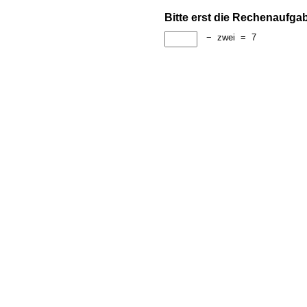
Bitte erst die Rechenaufga
−
zwei
=
7