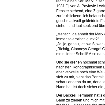
rechts einen Karl Marx in seh
1981 [!], von A. Pavlovic Lev
Fenster stehend, eine Zigar
zurückblickend. Ich belausch
geschmackvoll gekleidete Fra
stehen und laut seufzend übe
„Mensch, da ähnelt der Marx 
immer so erotisch guckt?“
„Ja, ja, genau, ich weiß, wen
„Richtig, Clooneys George! G
mein lieber Scholli! Also da h
Und sie drehen nochmal schm
nächsten ikonographischen D
aber verweile noch eine Weil
sich zu mir, sieht das Portrai
schaut er denn da an, der al
Hand hält ist doch sicher die 
Der Backes Herrmann hat’s do
Bann zu ziehen und mich mi