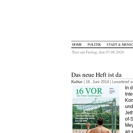
HOME
POLITIK
STADT & MENS
Trier am Freitag, den 07.08.2026
Das neue Heft ist da
Kultur
| 16. Juni 2014 |
Leserbrief 
In 
Int
Kor
und
Jeth
of-
Mey
an 