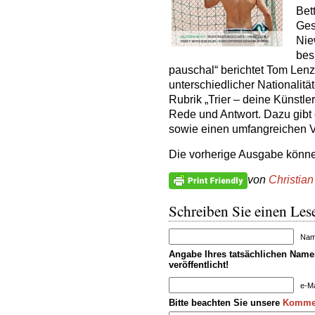
Bet
Ges
Nie
bes
pauschal“ berichtet Tom Lenz
unterschiedlicher Nationalitä
Rubrik „Trier – deine Künstle
Rede und Antwort. Dazu gibt
sowie einen umfangreichen V
Die vorherige Ausgabe könn
von
Christian
Schreiben Sie einen Lese
Name
Angabe Ihres tatsächlichen Namen
veröffentlicht!
e-Ma
Bitte beachten Sie unsere
Kommen