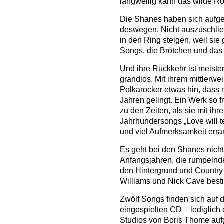
langweilig kann das wilde Ro
Die Shanes haben sich aufgelö
deswegen. Nicht auszuschließ
in den Ring steigen, weil sie
Songs, die Brötchen und das
Und ihre Rückkehr ist meiste
grandios. Mit ihrem mittlerwe
Polkarocker etwas hin, dass 
Jahren gelingt. Ein Werk so f
zu den Zeiten, als sie mit i
Jahrhundersongs „Love will te
und viel Aufmerksamkeit erra
Es geht bei den Shanes nicht
Anfangsjahren, die rumpelnde
den Hintergrund und Countr
Williams und Nick Cave best
Zwölf Songs finden sich auf 
eingespielten CD – lediglich
Studios von Boris Thome au