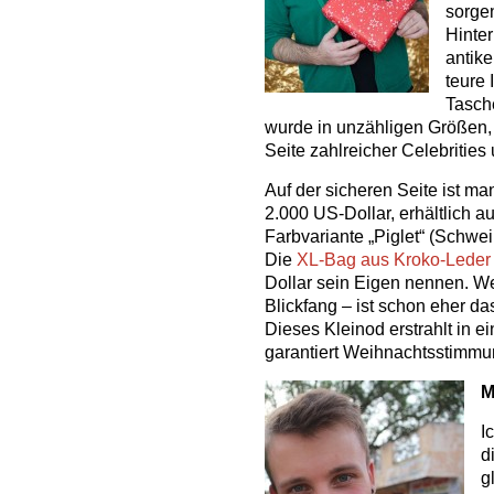
sorge
Hinter
antike
teure 
Tasch
wurde in unzähligen Größen, 
Seite zahlreicher Celebrities 
Auf der sicheren Seite ist ma
2.000 US-Dollar, erhältlich a
Farbvariante „Piglet“ (Schwe
Die
XL-Bag aus Kroko-Leder
Dollar sein Eigen nennen. Wei
Blickfang – ist schon eher d
Dieses Kleinod erstrahlt in
garantiert Weihnachtsstimm
M
I
d
g