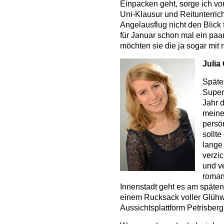
Einpacken geht, sorge ich v
Uni-Klausur und Reitunterr
Angelausflug nicht den Blick 
für Januar schon mal ein paar
möchten sie die ja sogar mit 
Julia
Späte
Super
Jahr 
meiner
persö
sollt
lange 
verzi
und v
roman
Innenstadt geht es am späte
einem Rucksack voller Glüh
Aussichtsplattform Petrisberg