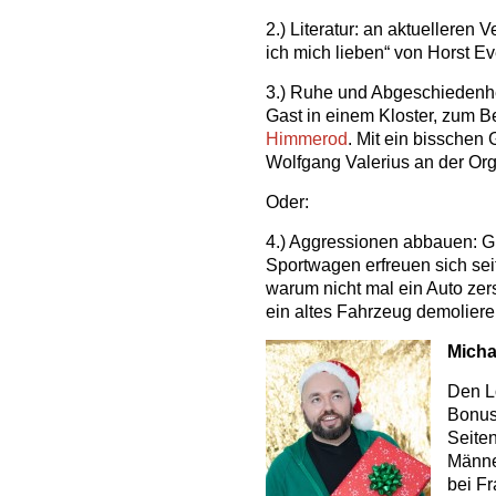
2.) Literatur: an aktuelleren 
ich mich lieben“ von Horst Ev
3.) Ruhe und Abgeschiedenhe
Gast in einem Kloster, zum B
Himmerod
. Mit ein bissche
Wolfgang Valerius an der Org
Oder:
4.) Aggressionen abbauen: Gu
Sportwagen erfreuen sich sei
warum nicht mal ein Auto ze
ein altes Fahrzeug demoliere
Micha
Den L
Bonus
Seite
Männer
bei F