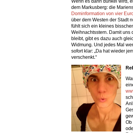
Wenn es dann dunkel wird, ers
dem Markusberg: die Mariens
Dominformation von vier Eur
über dem Westen der Stadt nu
fühlt sich ein kleines bissch
Weihnachtsstern. Damit uns 
bleibt, gibt es dazu auch gl
Widmung. Und jedes Mal wenn
sofort klar: „Da hat wieder j
verschenkt.“
Re
War
ein
www
sch
Anl
Ges
gew
Ob 
ode