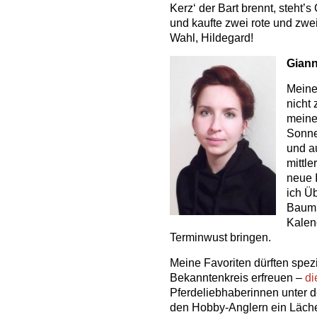
Kerz‘ der Bart brennt, steht’s
und kaufte zwei rote und zw
Wahl, Hildegard!
Giann
Meine
nicht
meine
Sonne
und a
mittle
neue 
ich Üb
Baumh
Kalend
Terminwust bringen.
Meine Favoriten dürften spezi
Bekanntenkreis erfreuen –
di
Pferdeliebhaberinnen unter
den Hobby-Anglern ein Läche