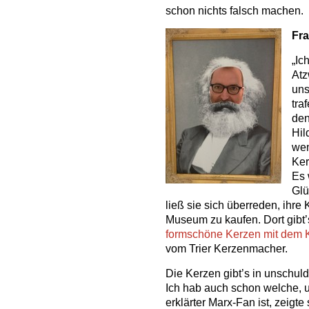
schon nichts falsch machen.
Fr
„Ic
Atz
uns
tra
den
Hil
wen
Ker
Es 
Glü
ließ sie sich überreden, ihr
Museum zu kaufen. Dort gibt’s
formschöne Kerzen mit dem K
vom Trier Kerzenmacher.
Die Kerzen gibt’s in unschu
Ich hab auch schon welche, un
erklärter Marx-Fan ist, zeigte