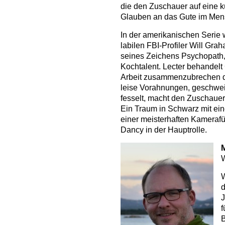
die den Zuschauer auf eine k
Glauben an das Gute im Men
In der amerikanischen Serie
labilen FBI-Profiler Will Gr
seines Zeichens Psychopath,
Kochtalent. Lecter behandelt
Arbeit zusammenzubrechen dro
leise Vorahnungen, geschwei
fesselt, macht den Zuschauer
Ein Traum in Schwarz mit ein
einer meisterhaften Kamera
Dancy in der Hauptrolle.
W
W
d
J
f
B