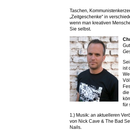
Taschen, Kommunistenkerzen
„Zeitgeschenke“ in verschie
wenn man kreativen Menschen
Sie selbst.
Chr
Gut
Ge
Sei
ist
Wei
Völ
Fes
die
kön
für
1.) Musik: an aktuelleren Ver
von Nick Cave & The Bad See
Nails.