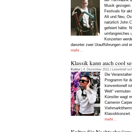
Musik gezogen. 
Festivals für a
Alt und Neu, Os
natürlich John 
gefeiert hätte. 
umfangreiches 
Konzerten werd
darunter zwei Uraufführungen und e
mehr…
Klassik kann auch cool se
Kultur
| 4. Dezember 2011 |
Leserbrief sc
Die Veranstalte
Programm für da
konventionell is
Welt“ vermuten
Künstler wagt m
Cameron Carpent
Viehmarkttherm
Klassikkonzert.
mehr…
Kultur für Nachtschwärm