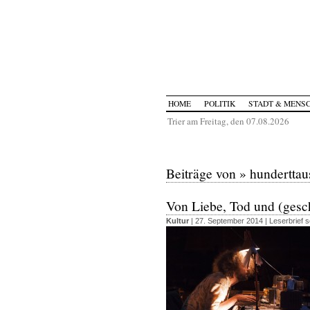
HOME
POLITIK
STADT & MENS
Trier am Freitag, den 07.08.2026
Beiträge von » hundertta
Von Liebe, Tod und (gesc
Kultur
| 27. September 2014 |
Leserbrief 