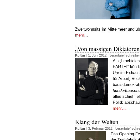
Zweitwohnsitz im Mittelmeer und übe
mehr…
„Von massigen Diktatoreng
Kultur
| 1. Juni 2012 |
Leserbrief schreibe
Als „brachial
PARTEI“ kündig
Uhr im Exhaus 
für Arbeit, Rec
basisdemokratis
hunderttausen
alles schief li
Politk abscha
mehr…
Klang der Welten
Kultur
| 3. Februar 2012 |
Leserbrief schr
Das Opening-Fes
der Tuchfabrik d