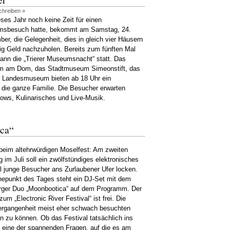
chreiben »
ses Jahr noch keine Zeit für einen
sbesuch hatte, bekommt am Samstag, 24.
er, die Gelegenheit, dies in gleich vier Häusern
ig Geld nachzuholen. Bereits zum fünften Mal
dann die „Trierer Museumsnacht“ statt. Das
 am Dom, das Stadtmuseum Simeonstift, das
e Landesmuseum bieten ab 18 Uhr ein
die ganze Familie. Die Besucher erwarten
ows, Kulinarisches und Live-Musik.
ica“
beim altehrwürdigen Moselfest: Am zweiten
 im Juli soll ein zwölfstündiges elektronisches
l junge Besucher ans Zurlaubener Ufer locken.
hepunkt des Tages steht ein DJ-Set mit dem
ger Duo „Moonbootica“ auf dem Programm. Der
 zum „Electronic River Festival“ ist frei. Die
 Vergangenheit meist eher schwach besuchten
 zu können. Ob das Festival tatsächlich ins
 eine der spannenden Fragen, auf die es am