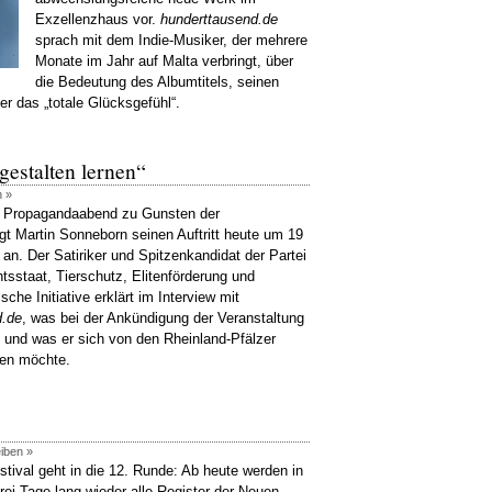
Exzellenzhaus vor.
hunderttausend.de
sprach mit dem Indie-Musiker, der mehrere
Monate im Jahr auf Malta verbringt, über
die Bedeutung des Albumtitels, seinen
r das „totale Glücksgefühl“.
estalten lernen“
n »
en Propagandaabend zu Gunsten der
t Martin Sonneborn seinen Auftritt heute um 19
an. Der Satiriker und Spitzenkandidat der Partei
htsstaat, Tierschutz, Elitenförderung und
che Initiative erklärt im Interview mit
d.de
, was bei der Ankündigung der Veranstaltung
ef und was er sich von den Rheinland-Pfälzer
uen möchte.
eiben »
tival geht in die 12. Runde: Ab heute werden in
rei Tage lang wieder alle Register der Neuen