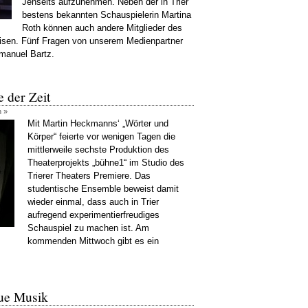
Jenseits aufzunehmen. Neben der in Trier
bestens bekannten Schauspielerin Martina
Roth können auch andere Mitglieder des
isen. Fünf Fragen von unserem Medienpartner
manuel Bartz.
 der Zeit
n »
Mit Martin Heckmanns‘ „Wörter und
Körper“ feierte vor wenigen Tagen die
mittlerweile sechste Produktion des
Theaterprojekts „bühne1“ im Studio des
Trierer Theaters Premiere. Das
studentische Ensemble beweist damit
wieder einmal, dass auch in Trier
aufregend experimentierfreudiges
Schauspiel zu machen ist. Am
kommenden Mittwoch gibt es ein
ue Musik