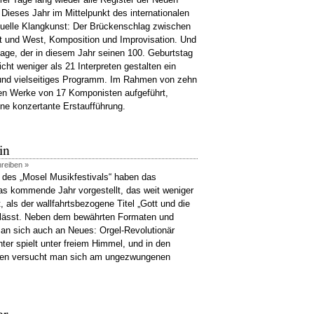
Dieses Jahr im Mittelpunkt des internationalen
ktuelle Klangkunst: Der Brückenschlag zwischen
t und West, Komposition und Improvisation. Und
Cage, der in diesem Jahr seinen 100. Geburtstag
Nicht weniger als 21 Interpreten gestalten ein
und vielseitiges Programm. Im Rahmen von zehn
en Werke von 17 Komponisten aufgeführt,
ine konzertante Erstaufführung.
in
hreiben »
r des „Mosel Musikfestivals“ haben das
s kommende Jahr vorgestellt, das weit weniger
t, als der wallfahrtsbezogene Titel „Gott und die
 lässt. Neben dem bewährten Formaten und
an sich auch an Neues: Orgel-Revolutionär
er spielt unter freiem Himmel, und in den
en versucht man sich am ungezwungenen
er