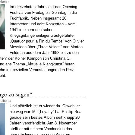
eiben »
Im dreizehnten Jahr lockt das Opening
Festival von Freitag bis Sonntag in die
Tuchfabrik. Neben insgesamt 20
Interpreten und acht Konzerten – vom
1941 in einem deutschen
Kriegsgefangenenlager uraufgeführte
„Quatuor pour la Fin du Temps“ von Olivier
Messiaen über „Three Voices“ von Morton
Feldman aus dem Jahr 1982 bis zu den
ten“ der Kölner Komponistin Christina C.
ung ans Thema „Aktuelle Klangkunst“ heran.
he in speziellen Veranstaltungen den Reiz
eht.
nge zu sagen“
reiben »
Und plötzlich ist er wieder da. Obwohl er
nie weg war. Mit „Loyalty“ hat Philllip Boa
gerade sein bestes Album seit knapp 20
Jahren veröffentlicht. Am 8. November
stellt er mit seinem Voodooclub das
abwechslungsreiche neue Werk im