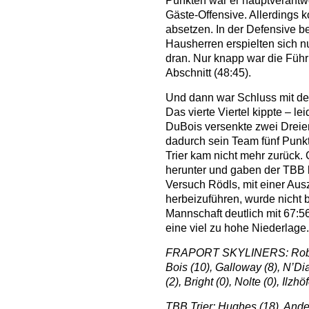
Punkten war er hauptverantwor
Gäste-Offensive. Allerdings k
absetzen. In der Defensive b
Hausherren erspielten sich n
dran. Nur knapp war die Führ
Abschnitt (48:45).
Und dann war Schluss mit de
Das vierte Viertel kippte – l
DuBois versenkte zwei Dreier 
dadurch sein Team fünf Punkte
Trier kam nicht mehr zurück. 
herunter und gaben der TBB 
Versuch Rödls, mit einer Aus
herbeizuführen, wurde nicht 
Mannschaft deutlich mit 67:5
eine viel zu hohe Niederlage.
FRAPORT SKYLINERS: Robertso
Bois (10), Galloway (8), N’Dia
(2), Bright (0), Nolte (0), Ilzhöf
TBB Trier: Hughes (18), Ander