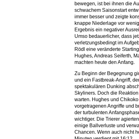
bewegen, ist bei ihnen die 
schwachem Saisonstart entwi
immer besser und zeigte kon
knappe Niederlage vor weni
Ergebnis ein negativer Ausrei
Umso bedauerlicher, dass je
verletzungsbedingt im Aufge
Rödl eine veränderte Startin
Hughes, Andreas Seiferth, Ma
machten heute den Anfang.
Zu Beginn der Begegnung ging
und ein Fastbreak-Angriff, de
spektakulären Dunking abschl
Skyliners. Doch die Reaktion 
warten. Hughes und Chikoko
vorgetragenen Angriffe und b
der turbulenten Anfangsphas
wichtiger. Die Trierer agiert
einige Ballverluste und verw
Chancen. Wenn auch nicht ho
Minuten verdient mit 16:12.