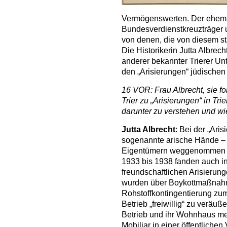
Vermögenswerten. Der ehemali
Bundesverdienstkreuzträger 
von denen, die von diesem staa
Die Historikerin Jutta Albrec
anderer bekannter Trierer Un
den „Arisierungen“ jüdische
16 VOR: Frau Albrecht, sie f
Trier zu „Arisierungen“ in Tr
darunter zu verstehen und wie
Jutta Albrecht
: Bei der „Aris
sogenannte arische Hände – 
Eigentümern weggenommen u
1933 bis 1938 fanden auch in
freundschaftlichen Arisierung
wurden über Boykottmaßnahm
Rohstoffkontingentierung zu
Betrieb „freiwillig“ zu veräu
Betrieb und ihr Wohnhaus mei
Mobiliar in einer öffentlichen