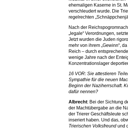
ehemaligen Kaserne in St. Ma
verschleudert wurde. Die Trie
regelrechten „Schnäppchenjä
Nach der Reichspogromnacht 
„legale“ Verordnungen, setzt
Jetzt wurden die Juden rigor
mehr von ihrem „Gewinn“, da
Reich – durch entsprechende
wenige Jahre nach der Enteig
Konzentrationslager deportie
16 VOR: Sie attestieren Teile
Sympathie für die neuen Mac
Beginn der Naziherrschaft. K
dafür nennen?
Albrecht
: Bei der Sichtung d
der Machtübergabe an die Nati
der Trierer Geschäftsleute sc
inseriert haben. Und das, obwo
Trierischen Volksfreund
und d