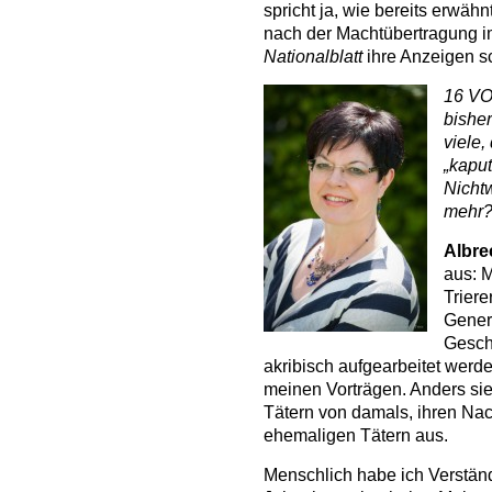
spricht ja, wie bereits erwähn
nach der Machtübertragung
Nationalblatt
ihre Anzeigen sc
16 VO
bishe
viele,
„kaput
Nicht
mehr
Albre
aus: M
Triere
Genera
Geschi
akribisch aufgearbeitet werd
meinen Vorträgen. Anders sie
Tätern von damals, ihren Na
ehemaligen Tätern aus.
Menschlich habe ich Verständ