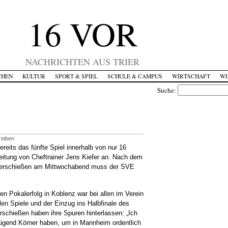
16 VOR
NACHRICHTEN AUS TRIER
CHEN
KULTUR
SPORT & SPIEL
SCHULE & CAMPUS
WIRTSCHAFT
WI
Suche:
reiben
reits das fünfte Spiel innerhalb von nur 16
 Leitung von Cheftrainer Jens Kiefer an. Nach dem
terschießen am Mittwochabend muss der SVE
en Pokalerfolg in Koblenz war bei allen im Verein
elen Spiele und der Einzug ins Halbfinale des
rschießen haben ihre Spuren hinterlassen: „Ich
nügend Körner haben, um in Mannheim ordentlich