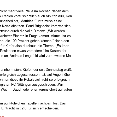
 nicht mehr viele Pfeile im Köcher. Neben dem
au fehlen voraussichtlich auch Albutrin Aliu, Ken
zungsbedingt, Matthias Cuntz muss seine
n Karte absitzen. Foud Brighache kämpfte sich
tzung durch die volle Distanz. „Wir werden
weiterer Einsatz in Frage kommt. Aktuell ist es
tzen, die 100 Prozent geben können.“ Nach den
für Kiefer also durchaus ein Thema: „Es kann
r Positionen etwas verändere.“ Im Kasten der
en an, Andreas Lengsfeld wird zum zweiten Mal
heim sieht Kiefer, der seit Donnerstag weiß,
 erfolgreich abgeschlossen hat, auf Augenhöhe
nnten diese ihr Pokalspiel nicht so erfolgreich
ligisten FC Nöttingen ausgeschieden. „Wir
Wut im Bauch oder eher verunsichert auflaufen
 punktgleichen Tabellennachbarn los. Das
 Eintracht mit 2:0 für sich entscheiden.