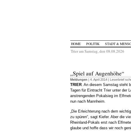
HOME
POLITIK
STADT & MENS
Trier am Samstag, den 08.08.2026
„Spiel auf Augenhöhe“
Meldungen
| 4. April 2014 |
Leserbrief sch
TRIER
. An diesem Samstag steht be
Tagen für Eintracht Trier unter der
anstrengenden Pokalsieg im Elfme
nun nach Mannheim.
„Die Erleichterung nach dem wichtig
zu spüren“, sagt Kiefer. Aber die vi
Rheinland-Pokals erst nach Elfmete
glaube und hoffe dass wir noch ge