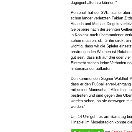
dagegenhalten zu können.“
Personell hat der SVE-Trainer aber
schon länger verletzten Fabian Zittl
Asaeda und Michael Dingels verlet
Gelbsperre nach der zehnten Gelbe
in Koblenz nach überstandener Verle
sehen müssen, ob für ihn direkt ein 
wichtig, dass wir die Spieler einse
anstrengenden Wochen ist Rotation 
gut sein, dass ich auf drei oder vie
Eintracht stehen keine Veränderung
hintereinander auflaufen.
Den kommenden Gegner Waldhof Mann
dass er den Fußballlehrer-Lehrgang
mit seiner Mannschaft. Allerdings ko
bestreiten und sind gegen den Ober
werden sehen, ob sie deswegen mit 
werden.“
Um 14 Uhr geht es am Samstag beim
Hinspiel im Moselstadion konnte die