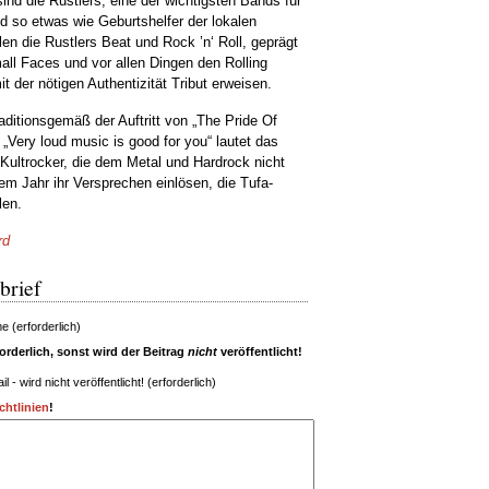
ind die Rustlers, eine der wichtigsten Bands für
d so etwas wie Geburtshelfer der lokalen
en die Rustlers Beat und Rock ’n‘ Roll, geprägt
ll Faces und vor allen Dingen den Rolling
t der nötigen Authentizität Tribut erweisen.
ditionsgemäß der Auftritt von „The Pride Of
„Very loud music is good for you“ lautet das
Kultrocker, die dem Metal und Hardrock nicht
sem Jahr ihr Versprechen einlösen, die Tufa-
len.
rd
brief
 (erforderlich)
rderlich, sonst wird der Beitrag
nicht
veröffentlicht!
il - wird nicht veröffentlicht! (erforderlich)
htlinien
!