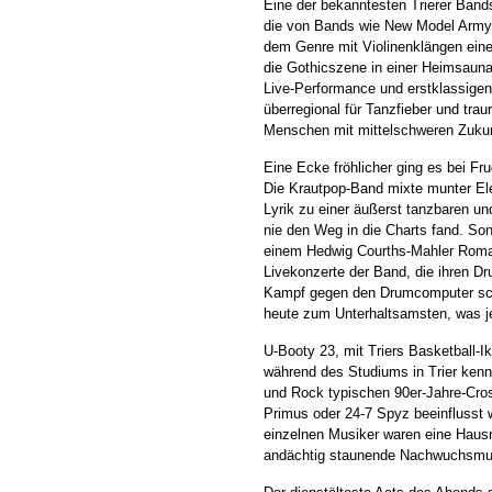
Eine der bekanntesten Trierer Band
die von Bands wie New Model Army
dem Genre mit Violinenklängen eine
die Gothicszene in einer Heimsauna 
Live-Performance und erstklassige
überregional für Tanzfieber und tra
Menschen mit mittelschweren Zuku
Eine Ecke fröhlicher ging es bei Fru
Die Krautpop-Band mixte munter El
Lyrik zu einer äußerst tanzbaren u
nie den Weg in die Charts fand. Son
einem Hedwig Courths-Mahler Roman“
Livekonzerte der Band, die ihren D
Kampf gegen den Drumcomputer sch
heute zum Unterhaltsamsten, was je
U-Booty 23, mit Triers Basketball-
während des Studiums in Trier kenn
und Rock typischen 90er-Jahre-Cros
Primus oder 24-7 Spyz beeinflusst w
einzelnen Musiker waren eine Hausn
andächtig staunende Nachwuchsmus