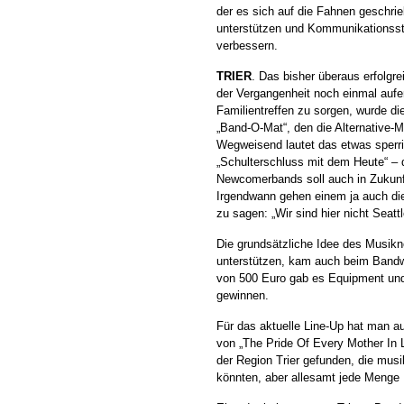
der es sich auf die Fahnen geschri
unterstützen und Kommunikationsst
verbessern.
TRIER
. Das bisher überaus erfolgre
der Vergangenheit noch einmal aufer
Familientreffen zu sorgen, wurde d
„Band-O-Mat“, den die Alternative
Wegweisend lautet das etwas sperri
„Schulterschluss mit dem Heute“ – 
Newcomerbands soll auch in Zukunf
Irgendwann gehen einem ja auch die
zu sagen: „Wir sind hier nicht Seattl
Die grundsätzliche Idee des Musik
unterstützen, kam auch beim Band
von 500 Euro gab es Equipment un
gewinnen.
Für das aktuelle Line-Up hat man au
von „The Pride Of Every Mother In 
der Region Trier gefunden, die musi
könnten, aber allesamt jede Menge