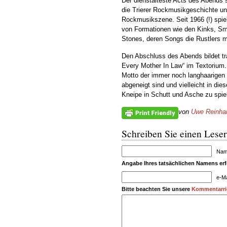
Der dienstälteste Acts des Abends s
die Trierer Rockmusikgeschichte un
Rockmusikszene. Seit 1966 (!) spiel
von Formationen wie den Kinks, Sma
Stones, deren Songs die Rustlers mi
Den Abschluss des Abends bildet tra
Every Mother In Law“ im Textorium. 
Motto der immer noch langhaarigen 
abgeneigt sind und vielleicht in die
Kneipe in Schutt und Asche zu spie
von
Uwe Reinha
Schreiben Sie einen Leser
Name
Angabe Ihres tatsächlichen Namens erfo
e-Ma
Bitte beachten Sie unsere
Kommentarric