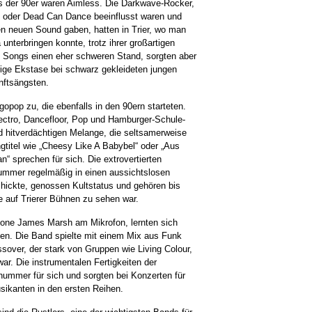
s der 90er waren Aimless. Die Darkwave-Rocker,
 oder Dead Can Dance beeinflusst waren und
n neuen Sound gaben, hatten in Trier, wo man
unterbringen konnte, trotz ihrer großartigen
n Songs einen eher schweren Stand, sorgten aber
urige Ekstase bei schwarz gekleideten jungen
nftsängsten.
gopop zu, die ebenfalls in den 90ern starteten.
ectro, Dancefloor, Pop und Hamburger-Schule-
nd hitverdächtigen Melange, die seltsamerweise
gtitel wie „Cheesy Like A Babybel“ oder „Aus
 sprechen für sich. Die extrovertierten
rummer regelmäßig in einen aussichtslosen
ickte, genossen Kultstatus und gehören bis
 auf Trierer Bühnen zu sehen war.
Ikone James Marsh am Mikrofon, lernten sich
en. Die Band spielte mit einem Mix aus Funk
sover, der stark von Gruppen wie Living Colour,
ar. Die instrumentalen Fertigkeiten der
ummer für sich und sorgten bei Konzerten für
ikanten in den ersten Reihen.