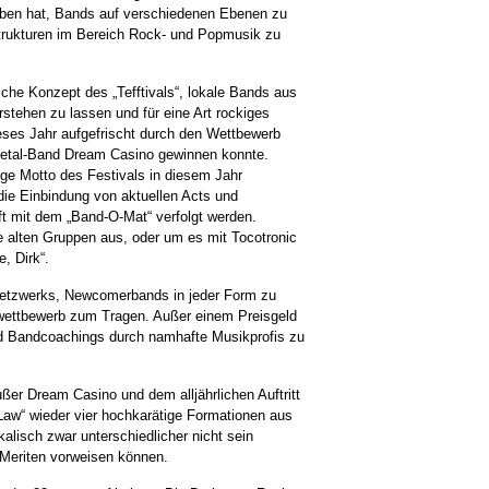
eben hat, Bands auf verschiedenen Ebenen zu
rukturen im Bereich Rock- und Popmusik zu
iche Konzept des „Tefftivals“, lokale Bands aus
stehen zu lassen und für eine Art rockiges
ieses Jahr aufgefrischt durch den Wettbewerb
-Metal-Band Dream Casino gewinnen konnte.
ge Motto des Festivals in diesem Jahr
die Einbindung von aktuellen Acts und
t mit dem „Band-O-Mat“ verfolgt werden.
 alten Gruppen aus, oder um es mit Tocotronic
e, Dirk“.
netzwerks, Newcomerbands in jeder Form zu
wettbewerb zum Tragen. Außer einem Preisgeld
d Bandcoachings durch namhafte Musikprofis zu
ßer Dream Casino und dem alljährlichen Auftritt
Law“ wieder vier hochkarätige Formationen aus
kalisch zwar unterschiedlicher nicht sein
 Meriten vorweisen können.