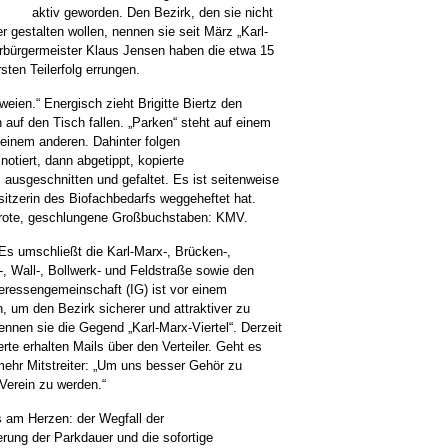
aktiv geworden. Den Bezirk, den sie nicht
er gestalten wollen, nennen sie seit März „Karl-
rbürgermeister Klaus Jensen haben die etwa 15
ten Teilerfolg errungen.
weien.“ Energisch zieht Brigitte Biertz den
 auf den Tisch fallen. „Parken“ steht auf einem
 einem anderen. Dahinter folgen
otiert, dann abgetippt, kopierte
l, ausgeschnitten und gefaltet. Es ist seitenweise
sitzerin des Biofachbedarfs weggeheftet hat.
 rote, geschlungene Großbuchstaben: KMV.
 Es umschließt die Karl-Marx-, Brücken-,
-, Wall-, Bollwerk- und Feldstraße sowie den
teressengemeinschaft (IG) ist vor einem
n, um den Bezirk sicherer und attraktiver zu
nnen sie die Gegend „Karl-Marx-Viertel“. Derzeit
erte erhalten Mails über den Verteiler. Geht es
 mehr Mitstreiter: „Um uns besser Gehör zu
 Verein zu werden.“
s am Herzen: der Wegfall der
rung der Parkdauer und die sofortige