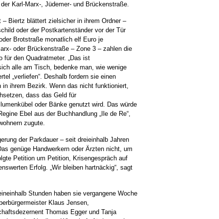
der Karl-Marx-, Jüdemer- und Brückenstraße.
– Biertz blättert zielsicher in ihrem Ordner –
child oder der Postkartenständer vor der Tür
oder Brotstraße monatlich elf Euro je
Marx- oder Brückenstraße – Zone 3 – zahlen die
 für den Quadratmeter. „Das ist
sich alle am Tisch, bedenke man, wie wenige
ertel „verliefen“. Deshalb fordern sie einen
in ihrem Bezirk. Wenn das nicht funktioniert,
hsetzen, dass das Geld für
lumenkübel oder Bänke genutzt wird. Das würde
Regine Ebel aus der Buchhandlung „Ile de Re“,
ewohnern zugute.
gerung der Parkdauer – seit dreieinhalb Jahren
Das genüge Handwerkern oder Ärzten nicht, um
lgte Petition um Petition, Krisengespräch auf
swerten Erfolg. „Wir bleiben hartnäckig“, sagt
eineinhalb Stunden haben sie vergangene Woche
berbürgermeister Klaus Jensen,
chaftsdezernent Thomas Egger und Tanja