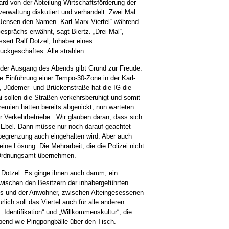
ard von der Abteilung Wirtschaftsförderung der
verwaltung diskutiert und verhandelt. Zwei Mal
Jensen den Namen „Karl-Marx-Viertel“ während
esprächs erwähnt, sagt Biertz. „Drei Mal“,
ssert Ralf Dotzel, Inhaber eines
ckgeschäftes. Alle strahlen.
der Ausgang des Abends gibt Grund zur Freude:
ie Einführung einer Tempo-30-Zone in der Karl-
, Jüdemer- und Brückenstraße hat die IG die
 sollen die Straßen verkehrsberuhigt und somit
remien hätten bereits abgenickt, nun warteten
 Verkehrbetriebe. „Wir glauben daran, dass sich
t Ebel. Dann müsse nur noch darauf geachtet
begrenzung auch eingehalten wird. Aber auch
 eine Lösung: Die Mehrarbeit, die die Polizei nicht
 Ordnungsamt übernehmen.
t Dotzel. Es ginge ihnen auch darum, ein
wischen den Besitzern der inhabergeführten
és und der Anwohner, zwischen Alteingesessenen
lich soll das Viertel auch für alle anderen
 „Identifikation“ und „Willkommenskultur“, die
Abend wie Pingpongbälle über den Tisch.