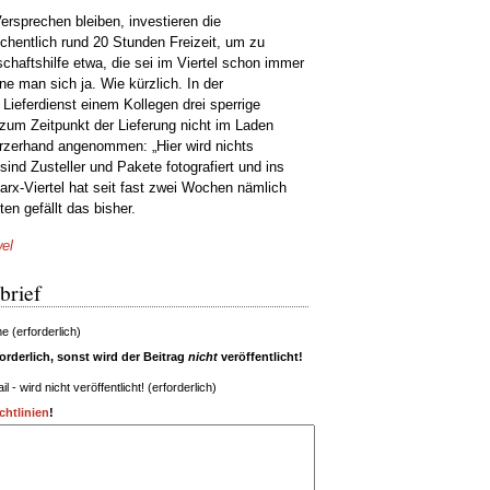
ersprechen bleiben, investieren die
hentlich rund 20 Stunden Freizeit, um zu
chaftshilfe etwa, die sei im Viertel schon immer
ne man sich ja. Wie kürzlich. In der
 Lieferdienst einem Kollegen drei sperrige
 zum Zeitpunkt der Lieferung nicht im Laden
rzerhand angenommen: „Hier wird nichts
nd Zusteller und Pakete fotografiert und ins
Marx-Viertel hat seit fast zwei Wochen nämlich
ten gefällt das bisher.
el
brief
 (erforderlich)
rderlich, sonst wird der Beitrag
nicht
veröffentlicht!
il - wird nicht veröffentlicht! (erforderlich)
htlinien
!