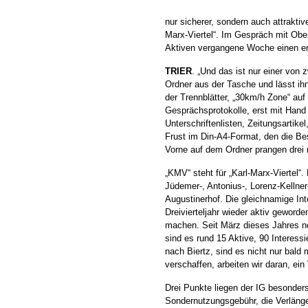
nur sicherer, sondern auch attraktiv
Marx-Viertel“. Im Gespräch mit Obe
Aktiven vergangene Woche einen ers
TRIER
. „Und das ist nur einer von z
Ordner aus der Tasche und lässt ihn
der Trennblätter, „30km/h Zone“ auf
Gesprächsprotokolle, erst mit Hand n
Unterschriftenlisten, Zeitungsartike
Frust im Din-A4-Format, den die Be
Vorne auf dem Ordner prangen drei
„KMV“ steht für „Karl-Marx-Viertel“.
Jüdemer-, Antonius-, Lorenz-Kellner
Augustinerhof. Die gleichnamige In
Dreivierteljahr wieder aktiv geworde
machen. Seit März dieses Jahres ne
sind es rund 15 Aktive, 90 Interessi
nach Biertz, sind es nicht nur bald
verschaffen, arbeiten wir daran, ein
Drei Punkte liegen der IG besonder
Sondernutzungsgebühr, die Verlänge