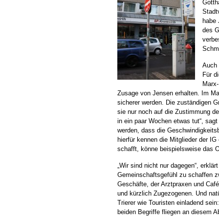
Gotth
Stadt
habe 
des G
verbe
Schmu
Auch 
Für d
Marx-
Zusage von Jensen erhalten. Im Mai
sicherer werden. Die zuständigen G
sie nur noch auf die Zustimmung der
in ein paar Wochen etwas tut“, sag
werden, dass die Geschwindigkeits
hierfür kennen die Mitglieder der IG
schafft, könne beispielsweise das
„Wir sind nicht nur dagegen“, erklär
Gemeinschaftsgefühl zu schaffen z
Geschäfte, der Arztpraxen und Caf
und kürzlich Zugezogenen. Und natür
Trierer wie Touristen einladend sein:
beiden Begriffe fliegen an diesem 