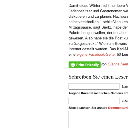
Damit diese Wörter nicht nur leere V
Ladenbesitzer und Gastronomen wöc
diskutieren und zu planen. Nachbars
selbstverständlich – schließlich ken
Mittagspause, sagt Biertz, habe der
Pakete bringen wollen, der sei aber
gewesen. Also habe sie die Post ku
zurückgeschickt.“ Wie zum Beweis si
Internet gestellt worden. Das Karl-
eine
eigene Facebook-Seite
. 60 Leu
von
Gianna Niew
Schreiben Sie einen Leser
Name
Angabe Ihres tatsächlichen Namens erfo
e-Ma
Bitte beachten Sie unsere
Kommentarric