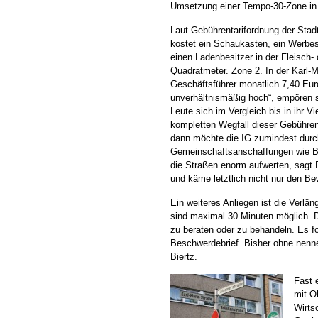
Umsetzung einer Tempo-30-Zone in 
Laut Gebührentarifordnung der Stadt 
kostet ein Schaukasten, ein Werbes
einen Ladenbesitzer in der Fleisch- 
Quadratmeter. Zone 2. In der Karl-
Geschäftsführer monatlich 7,40 Euro
unverhältnismäßig hoch“, empören 
Leute sich im Vergleich bis in ihr Vi
kompletten Wegfall dieser Gebühren 
dann möchte die IG zumindest durc
Gemeinschaftsanschaffungen wie B
die Straßen enorm aufwerten, sagt 
und käme letztlich nicht nur den B
Ein weiteres Anliegen ist die Verlän
sind maximal 30 Minuten möglich. 
zu beraten oder zu behandeln. Es fo
Beschwerdebrief. Bisher ohne nennen
Biertz.
Fast 
mit O
Wirts