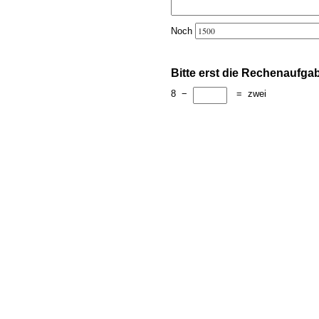
Noch
Bitte erst die Rechenaufga
8
−
=
zwei