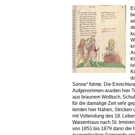
E
be
wi
de
ku
W
k
An
Kl
lo
Ki
d
Sonne“ führte. Die Einrichtun
Aufgenommen wurden hier Tri
aus braunem Wolltuch, Schuh
für die damalige Zeit sehr g
lernten hier Nähen, Stricken
mit Vollendung des 18. Lebe
Waisenhaus nach St. Irminen 
von 1851 bis 1879 dann die 
evangelischen Gemeinde ein