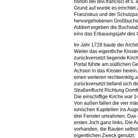
honori dei divi francisci et s
Grund auf wurde es errichtet 
Franziskus und der Schutzpatr
hervorgehobenen Großbuchsta
Addiert ergeben die Buchstabe
eins das Erbauungsjahr des 
Im Jahr 1728 baute der Archi
Weiler das eigentliche Klos
zurückversetzt liegende Kirch
Portal führte am südlichen Ge
Achsen in das Kloster herei
einen weiteren rechtwinklig 
zurückversetzt befand sich di
Straßenflucht Richtung Domfr
Die einschiffige Kirche war 1
Von außen fallen die vier mäch
ionischen Kapitellen ins Aug
drei Fenster umrahmen. Das 
ersten Joch ganz links. Die 
vorhanden, die Bauten selbst 
eigentlichen Zweck genutzt.