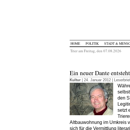
HOME
POLITIK
STADT & MENS
Trier am Freitag, den 07.08.2026
Ein neuer Dante entsteht
Kultur
| 24. Januar 2012 |
Leserbrie
Währen
selbst
den S
Legit
setzt 
Triere
Altbauwohnung im Umkreis vo
sich für die Vermittlung litera