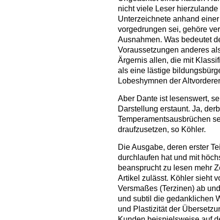
nicht viele Leser hierzuland
Unterzeichnete anhand einer 
vorgedrungen sei, gehöre ver
Ausnahmen. Was bedeutet de
Voraussetzungen anderes al
Ärgernis allen, die mit Klass
als eine lästige bildungsbürge
Lobeshymnen der Altvordere
Aber Dante ist lesenswert, sei
Darstellung erstaunt. Ja, der
Temperamentsausbrüchen sei
draufzusetzen, so Köhler.
Die Ausgabe, deren erster T
durchlaufen hat und mit höc
beansprucht zu lesen mehr Zei
Artikel zulässt. Köhler sieh
Versmaßes (Terzinen) ab und 
und subtil die gedanklichen 
und Plastizität der Überset
Kunden beispielsweise auf d