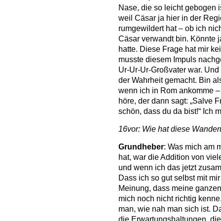
Nase, die so leicht gebogen 
weil Cäsar ja hier in der Re
rumgewildert hat – ob ich nic
Cäsar verwandt bin. Könnte j
hatte. Diese Frage hat mir k
musste diesem Impuls nachge
Ur-Ur-Ur-Großvater war. Und
der Wahrheit gemacht. Bin al
wenn ich in Rom ankomme – 
höre, der dann sagt: „Salve F
schön, dass du da bist!“ Ich 
16vor: Wie hat diese Wander
Grundheber
: Was mich am m
hat, war die Addition von vi
und wenn ich das jetzt zusa
Dass ich so gut selbst mit m
Meinung, dass meine ganzen 
mich noch nicht richtig kenne
man, wie nah man sich ist. D
die Erwartungshaltungen, di