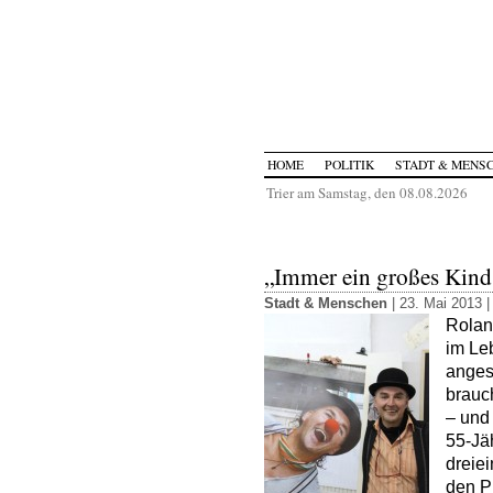
HOME
POLITIK
STADT & MENS
Trier am Samstag, den 08.08.2026
„Immer ein großes Kind
Stadt & Menschen
| 23. Mai 2013 
Rolan
im Le
anges
brauc
– und
55-Jä
dreie
den P