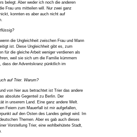
s belegt. Aber weder ich noch die anderen
e Frau uns mitteilen will. Nur zwei ganz
ckt, konnten es aber auch nicht auf
n.
flüssig?
g, wenn die Ungleichheit zwischen Frau und Mann
igt ist. Diese Ungleichheit gibt es, zum
n für die gleiche Arbeit weniger verdienen als
hren, weil sie sich um die Familie kümmern
, dass der Adventskranz pünktlich im
Buch auf Trier. Warum?
 und von hier aus betrachtet ist Trier das andere
s absolute Gegenteil zu Berlin. Der
tät in unserem Land. Eine ganz andere Welt.
n Feiern zum Mauerfall ist mir aufgefallen,
erpunkt auf den Osten des Landes gelegt wird. Im
stdeutschen Themen. Aber es gab auch dieses
ner Vorstellung Trier, eine wohlbehütete Stadt,
n.