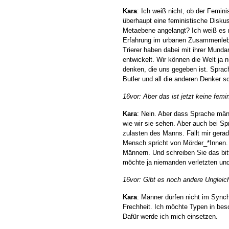
Kara
: Ich weiß nicht, ob der Feminis
überhaupt eine feministische Diskuss
Metaebene angelangt? Ich weiß es n
Erfahrung im urbanen Zusammenleben
Trierer haben dabei mit ihrer Munda
entwickelt. Wir können die Welt ja 
denken, die uns gegeben ist. Sprac
Butler und all die anderen Denker s
16vor: Aber das ist jetzt keine femi
Kara
: Nein. Aber dass Sprache männ
wie wir sie sehen. Aber auch bei S
zulasten des Manns. Fällt mir gerad
Mensch spricht von Mörder_*Innen. 
Männern. Und schreiben Sie das bitt
möchte ja niemanden verletzten un
16vor: Gibt es noch andere Unglei
Kara
: Männer dürfen nicht im Sync
Frechheit. Ich möchte Typen in b
Dafür werde ich mich einsetzen.