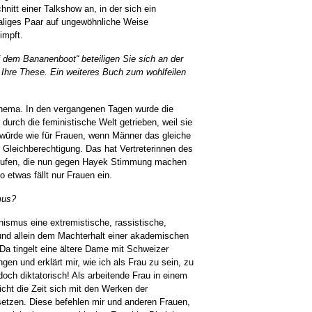
nitt einer Talkshow an, in der sich ein
liges Paar auf ungewöhnliche Weise
impft.
f dem Bananenboot“ beteiligen Sie sich an der
Ihre These. Ein weiteres Buch zum wohlfeilen
Thema. In den vergangenen Tagen wurde die
urch die feministische Welt getrieben, weil sie
würde wie für Frauen, wenn Männer das gleiche
r Gleichberechtigung. Das hat Vertreterinnen des
rufen, die nun gegen Hayek Stimmung machen
So etwas fällt nur Frauen ein.
mus?
nismus eine extremistische, rassistische,
 und allein dem Machterhalt einer akademischen
 Da tingelt eine ältere Dame mit Schweizer
n und erklärt mir, wie ich als Frau zu sein, zu
och diktatorisch! Als arbeitende Frau in einem
cht die Zeit sich mit den Werken der
etzen. Diese befehlen mir und anderen Frauen,