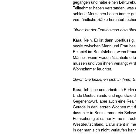
gegangen und habe einen Lektürekur
Teilnehmer haben verstanden, was di
schlaue Menschen haben immer geni
verständliche Sätze herunterbreche
16vor: Ist der Feminismus also über
Kara
: Nein. Er ist dann überflüssi
sowie zwischen Mann und Frau beseit
Beispiel im Berufsleben, wenn Fraue
Männer, wenn Frauen Nachteile erfa
müssen und von ihnen verlangt wird
Wohnzimmer leuchtet.
16vor: Sie beziehen sich in ihrem 
Kara
: Ich lebe und arbeite in Berlin
Ende Deutschlands und irgendwie da
Gegenentwurf, aber auch eine Reali
Gerade in den letzten Wochen mit de
dass hier in Berlin immer ein Schw
Fernsehen gibt es nur Filme mit o
Westdeutschland. Dafür steht in mei
in der man sich nicht verlaufen kan