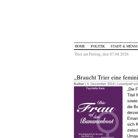
HOME
POLITIK
STADT & MENS
Trier am Freitag, den 07.08.2026
„Braucht Trier eine femin
Kultur
| 4. Dezember 2014 |
Leserbrief sc
„Die 
Titel 
sowie
die Be
derze
Emanz
sich K
zwisc
Umgang