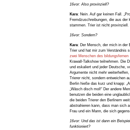
16vor: Also provinziell?
Kara
: Nein. Auf gar keinen Fall. „Pr
Fremdzuschreibungen, die aus der k
stammen. Trier ist nicht provinziell.
16vor: Sondern?
Kara
: Der Mensch, der mich in der
Trier und hat mir zum Verständnis 
zwei Menschen des bildungsfernen M
Krawall-Talkshow teilnehmen. Die Di
und eskaliert und jeder Deutsche, v
Argumente nicht mehr weiterhelfen,
Trierer nicht, sondern entweichen a
Berlin hieße das kurz und knapp: „A
„Wäsch disch mol!“ Der andere Men
benutzen die beiden eine unglaublic
die beiden Trierer den Berlinern we
abstrahieren kann, dass man sich a
Frau und ein Mann, die sich gegens
16vor: Und das ist dann ein Beispie
funktioniert?