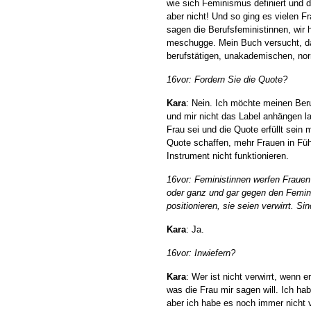
wie sich Feminismus definiert und d
aber nicht! Und so ging es vielen Fr
sagen die Berufsfeministinnen, wir 
meschugge. Mein Buch versucht, dar
berufstätigen, unakademischen, no
16vor: Fordern Sie die Quote?
Kara
: Nein. Ich möchte meinen Ber
und mir nicht das Label anhängen las
Frau sei und die Quote erfüllt sei
Quote schaffen, mehr Frauen in Fü
Instrument nicht funktionieren.
16vor: Feministinnen werfen Frauen
oder ganz und gar gegen den Femin
positionieren, sie seien verwirrt. Si
Kara
: Ja.
16vor: Inwiefern?
Kara
: Wer ist nicht verwirrt, wenn e
was die Frau mir sagen will. Ich ha
aber ich habe es noch immer nicht 