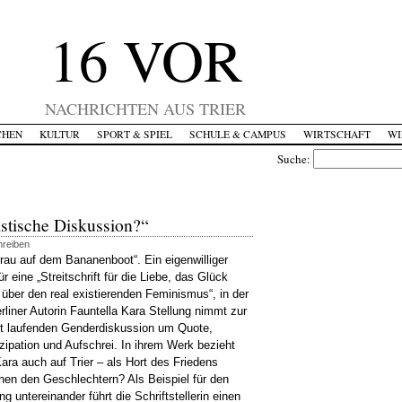
16 VOR
NACHRICHTEN AUS TRIER
CHEN
KULTUR
SPORT & SPIEL
SCHULE & CAMPUS
WIRTSCHAFT
WI
Suche:
istische Diskussion?“
hreiben
Frau auf dem Bananenboot“. Ein eigenwilliger
für eine „Streitschrift für die Liebe, das Glück
 über den real existierenden Feminismus“, in der
rliner Autorin Fauntella Kara Stellung nimmt zur
it laufenden Genderdiskussion um Quote,
ipation und Aufschrei. In ihrem Werk bezieht
ara auch auf Trier – als Hort des Friedens
hen den Geschlechtern? Als Beispiel für den
 untereinander führt die Schriftstellerin einen