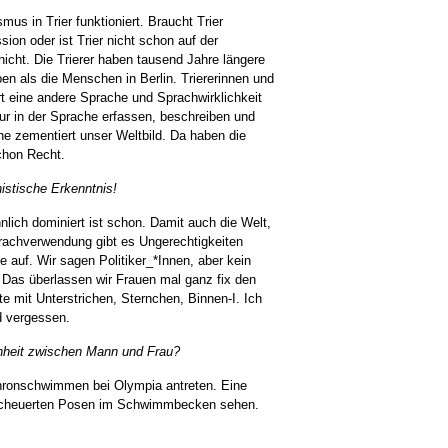
mus in Trier funktioniert. Braucht Trier
ion oder ist Trier nicht schon auf der
icht. Die Trierer haben tausend Jahre längere
 als die Menschen in Berlin. Triererinnen und
rt eine andere Sprache und Sprachwirklichkeit
nur in der Sprache erfassen, beschreiben und
he zementiert unser Weltbild. Da haben die
chon Recht.
nistische Erkenntnis!
lich dominiert ist schon. Damit auch die Welt,
prachverwendung gibt es Ungerechtigkeiten
e auf. Wir sagen Politiker_*Innen, aber kein
Das überlassen wir Frauen mal ganz fix den
e mit Unterstrichen, Sternchen, Binnen-I. Ich
d vergessen.
chheit zwischen Mann und Frau?
hronschwimmen bei Olympia antreten. Eine
escheuerten Posen im Schwimmbecken sehen.