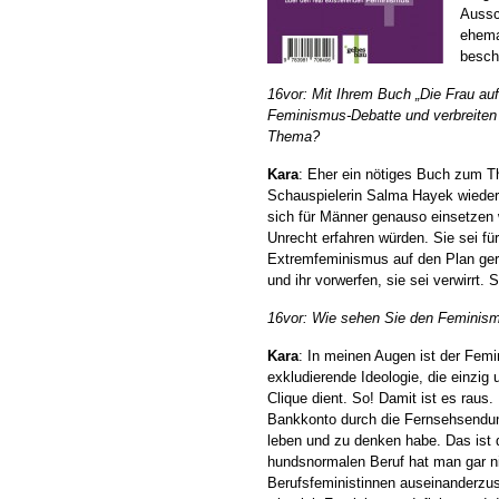
Aussch
ehema
besch
16vor: Mit Ihrem Buch „Die Frau au
Feminismus-Debatte und verbreiten 
Thema?
Kara
: Eher ein nötiges Buch zum 
Schauspielerin Salma Hayek wieder d
sich für Männer genauso einsetzen 
Unrecht erfahren würden. Sie sei fü
Extremfeminismus auf den Plan ge
und ihr vorwerfen, sie sei verwirrt. 
16vor: Wie sehen Sie den Feminis
Kara
: In meinen Augen ist der Femi
exkludierende Ideologie, die einzig
Clique dient. So! Damit ist es raus.
Bankkonto durch die Fernsehsendunge
leben und zu denken habe. Das ist d
hundsnormalen Beruf hat man gar ni
Berufsfeministinnen auseinanderzus