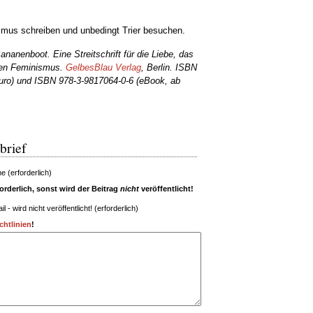
smus schreiben und unbedingt Trier besuchen.
nanenboot. Eine Streitschrift für die Liebe, das
nden Feminismus.
GelbesBlau Verlag
, Berlin. ISBN
Euro) und ISBN 978-3-9817064-0-6 (eBook, ab
brief
 (erforderlich)
rderlich, sonst wird der Beitrag
nicht
veröffentlicht!
il - wird nicht veröffentlicht! (erforderlich)
htlinien
!