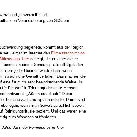
ovinz“ und „provinziell“ sind
ulturellen Verunsicherung von Städtern
 Buchwerdung begleitete, kommt aus der Region
seiner Heimat im Internet den
Filmausschnitt von
ilieus aus Trier
gezeigt, die an einer dieser
skussion in dieser Sendung ist konfliktgeladen
or allem jeder Berliner, würde dann, wenn
 in sprachliche Gewalt verfallen. Das machen die
uf eine für mich sehr beeindruckende Weise. In
uffe Fresse.“ In Trier sagt der erste Mensch:
sch antwortet: „Wäsch dau disch.“ Dabei
he, beinahe zärtliche Sprachmelodie. Damit sind
it überlegen, wenn man Gewalt sprachlich soweit
uf Reinigungsrituale bezieht. Und das waren eine
eitig zum Waschen aufforderten.
l dafür, dass der Feminismus in Trier