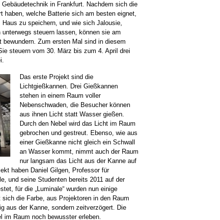
d Gebäudetechnik in Frankfurt. Nachdem sich die
t haben, welche Batterie sich am besten eignet,
aus zu speichern, und wie sich Jalousie,
 unterwegs steuern lassen, können sie am
aft bewundern. Zum ersten Mal sind in diesem
Sie steuern vom 30. März bis zum 4. April drei
i.
Das erste Projekt sind die
Lichtgießkannen. Drei Gießkannen
stehen in einem Raum voller
Nebenschwaden, die Besucher können
aus ihnen Licht statt Wasser gießen.
Durch den Nebel wird das Licht im Raum
gebrochen und gestreut. Ebenso, wie aus
einer Gießkanne nicht gleich ein Schwall
an Wasser kommt, nimmt auch der Raum
nur langsam das Licht aus der Kanne auf
jekt haben Daniel Gilgen, Professor für
e, und seine Studenten bereits 2011 auf der
tet, für die „Luminale“ wurden nun einige
t sich die Farbe, aus Projektoren in den Raum
tig aus der Kanne, sondern zeitverzögert. Die
l im Raum noch bewusster erleben.