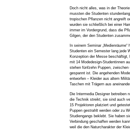
Doch nicht alles, was in der Theorie
mussten die Studenten stundenlang 
tropischen Pflanzen nicht angreift o
wurden sie schließlich bei einer H
immer im Vordergrund, dass die Pfl
Gilgen, der den Studenten zusammen
In seinem Seminar „Medienräume“ h
Studenten ein Semester lang jede W
Konzeption der Messe beschäftigt, 
mit 14 Modedesign-Studentinnen au
stehen fünfzehn Puppen, zwischen 
gespannt ist. Die angehenden Moded
entworfen – Kleider aus altem Militä
Taschen mit Trägern aus aneinander
Die Intermedia Designer betreiben n
die Technik streikt, sie sind auch 
15 Projektoren platziert und geteste
Puppen gestrahlt werden oder zu 
Studiengangs beklebt. Sie haben s
Verbindung geschaffen werden kann
weil die den Naturcharakter der Kle