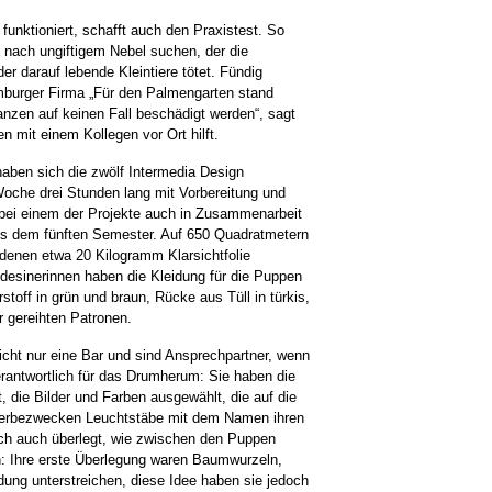
 funktioniert, schafft auch den Praxistest. So
nach ungiftigem Nebel suchen, der die
der darauf lebende Kleintiere tötet. Fündig
amburger Firma „Für den Palmengarten stand
anzen auf keinen Fall beschädigt werden“, sagt
 mit einem Kollegen vor Ort hilft.
aben sich die zwölf Intermedia Design
oche drei Stunden lang mit Vorbereitung und
bei einem der Projekte auch in Zusammenarbeit
s dem fünften Semester. Auf 650 Quadratmetern
denen etwa 20 Kilogramm Klarsichtfolie
esinerinnen haben die Kleidung für die Puppen
rstoff in grün und braun, Rücke aus Tüll in türkis,
 gereihten Patronen.
icht nur eine Bar und sind Ansprechpartner, wenn
verantwortlich für das Drumherum: Sie haben die
t, die Bilder und Farben ausgewählt, die auf die
Werbezwecken Leuchtstäbe mit dem Namen ihren
ich auch überlegt, wie zwischen den Puppen
: Ihre erste Überlegung waren Baumwurzeln,
idung unterstreichen, diese Idee haben sie jedoch