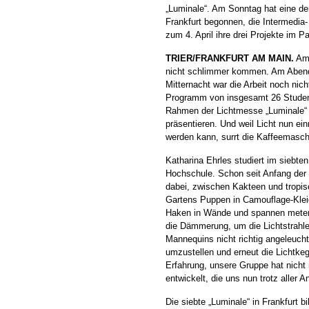
„Luminale“. Am Sonntag hat eine der
Frankfurt begonnen, die Intermedia
zum 4. April ihre drei Projekte im 
TRIER/FRANKFURT AM MAIN.
Am 
nicht schlimmer kommen. Am Abend
Mitternacht war die Arbeit noch nic
Programm von insgesamt 26 Studente
Rahmen der Lichtmesse „Luminale“ i
präsentieren. Und weil Licht nun ei
werden kann, surrt die Kaffeemasch
Katharina Ehrles studiert im siebte
Hochschule. Schon seit Anfang der
dabei, zwischen Kakteen und tropi
Gartens Puppen in Camouflage-Klei
Haken in Wände und spannen meterw
die Dämmerung, um die Lichtstrahler
Mannequins nicht richtig angeleuch
umzustellen und erneut die Lichtkege
Erfahrung, unsere Gruppe hat nicht
entwickelt, die uns nun trotz aller 
Die siebte „Luminale“ in Frankfurt 