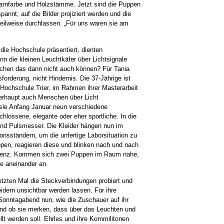
 Tarnfarbe und Holzstämme. Jetzt sind die Puppen
annt, auf die Bilder projiziert werden und die
 teilweise durchlassen: „Für uns waren sie am
 die Hochschule präsentiert, dienten
n die kleinen Leuchtkäfer über Lichtsignale
chen das dann nicht auch können? Für Tania
forderung, nicht Hindernis. Die 37-Jährige ist
 Hochschule Trier, im Rahmen ihrer Masterarbeit
überhaupt auch Menschen über Licht
 sie Anfang Januar neun verschiedene
chlossene, elegante oder eher sportliche. In die
und Pulsmesser. Die Kleider hängen nun im
onsständern, um die unfertige Laborsituation zu
ppen, reagieren diese und blinken nach und nach
uenz. Kommen sich zwei Puppen im Raum nahe,
le aneinander an.
tzten Mal die Steckverbindungen probiert und
idern unsichtbar werden lassen. Für ihre
 Sonntagabend nun, wie die Zuschauer auf ihr
und ob sie merken, dass über das Leuchten und
lt werden soll. Ehrles und ihre Kommilitonen