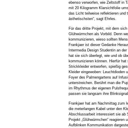
ebenso verworfen, wie Zeltstoff in
mit 20 Kilogramm Klarsichtfolie umsp
das Licht teilweise reflektieren und
ästhetischsten“, sagt Ehrles.
Für das dritte Projekt, mit dem sich
Glühwürmchen als Vorbild. Denn wen
kommunizieren, wieso sollten Mens
Frankjaer ist dieser Gedanke Heraus
Intermedia Design Studentin an der
hat sie sich überlegt, wie und ob 
kommunizieren können. Hierfür hat
Strickkleider entworfen, spießig ges
Kleider eingewoben: Leuchtdioden 
Foyer des Palmengartens auf Infusi
unterstreichen. Berührt man die Pu
im Rhythmus der eigenen Pulsfreq
passen sie langsam ihre Blinksigna
Frankjaer hat am Nachmittag zum le
die meterlangen Kabel unter den Kle
Abschlussarbeit interessiert sie ab
Projekt „Glühwürmchen“ reagieren 
Aufblinken Kommunikation dargestel