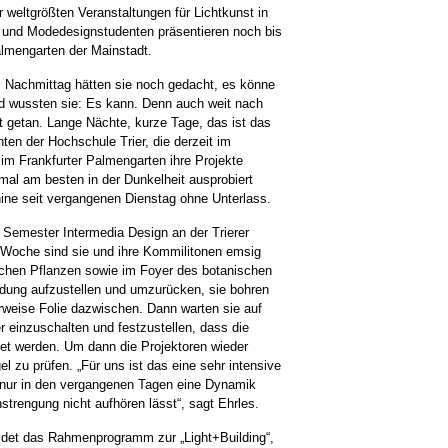
 weltgrößten Veranstaltungen für Lichtkunst in
- und Modedesignstudenten präsentieren noch bis
Palmengarten der Mainstadt.
Nachmittag hätten sie noch gedacht, es könne
 wussten sie: Es kann. Denn auch weit nach
ht getan. Lange Nächte, kurze Tage, das ist das
n der Hochschule Trier, die derzeit im
m Frankfurter Palmengarten ihre Projekte
nmal am besten in der Dunkelheit ausprobiert
ine seit vergangenen Dienstag ohne Unterlass.
n Semester Intermedia Design an der Trierer
 Woche sind sie und ihre Kommilitonen emsig
schen Pflanzen sowie im Foyer des botanischen
dung aufzustellen und umzurücken, sie bohren
eise Folie dazwischen. Dann warten sie auf
 einzuschalten und festzustellen, dass die
tet werden. Um dann die Projektoren wieder
l zu prüfen. „Für uns ist das eine sehr intensive
 nur in den vergangenen Tagen eine Dynamik
Anstrengung nicht aufhören lässt“, sagt Ehrles.
bildet das Rahmenprogramm zur „Light+Building“,