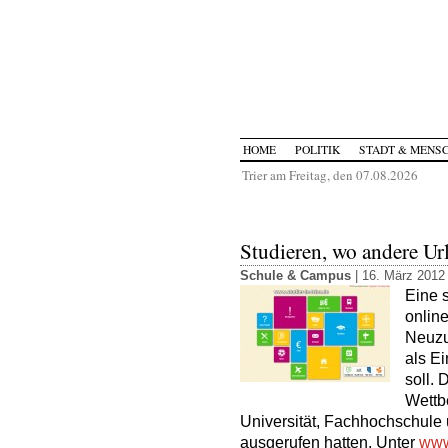
HOME
POLITIK
STADT & MENS
Trier am Freitag, den 07.08.2026
Studieren, wo andere U
Schule & Campus
| 16. März 2012
Eine 
onlin
Neuzu
als Ei
soll. 
Wettb
Universität, Fachhochschule 
ausgerufen hatten. Unter
www.