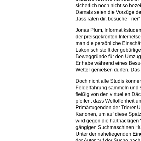
sicherlich noch nicht so bez
Damals seien die Vorzüge de
„lass raten dir, besuche Trie
Jonas Plum, Informatikstuden
der preisgekrönten Internetse
man die persönliche Einschätz
Lakonisch stellt der gebürti
Beweggründe für den Umzug i
Er habe während eines Besuch
Wetter genießen dürfen. Das 
Doch nicht alle Studis könne
Felderfahrung sammeln und s
fleißig von den virtuellen D
pfeifen, dass Weltoffenheit u
Primärtugenden der Trierer 
Kanonen, um auf diese Spatz
wird gegen die hartnäckigen 
gängigen Suchmaschinen Hürd
Unter der naheliegenden Eing
der Autor auf der Suche nach