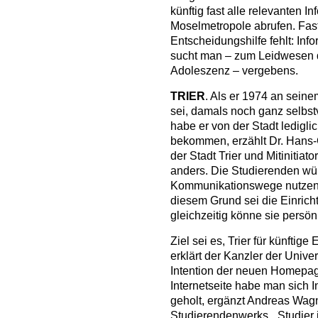
künftig fast alle relevanten I
Moselmetropole abrufen. Fast
Entscheidungshilfe fehlt: Inf
sucht man – zum Leidwesen 
Adoleszenz – vergebens.
TRIER
. Als er 1974 an seine
sei, damals noch ganz selbstv
habe er von der Stadt ledigli
bekommen, erzählt Dr. Hans-
der Stadt Trier und Mitinitia
anders. Die Studierenden wü
Kommunikationswege nutzen u
diesem Grund sei die Einricht
gleichzeitig könne sie persön
Ziel sei es, Trier für künftig
erklärt der Kanzler der Univer
Intention der neuen Homepag
Internetseite habe man sich 
geholt, ergänzt Andreas Wagn
Studierendenwerks. „Studier in