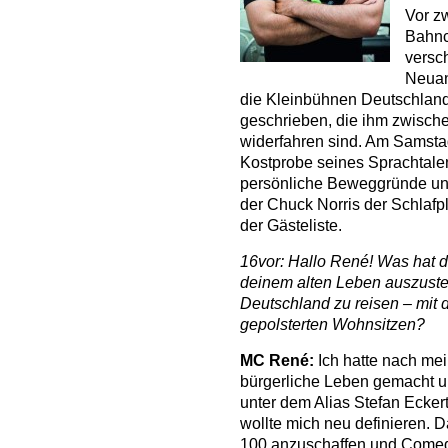
Vor z
Bahnc
versc
Neuan
die Kleinbühnen Deutschland
geschrieben, die ihm zwisch
widerfahren sind. Am Samstag
Kostprobe seines Sprachtalent
persönliche Beweggründe und 
der Chuck Norris der Schlafpl
der Gästeliste.
16vor: Hallo René! Was hat 
deinem alten Leben auszust
Deutschland zu reisen – mit
gepolsterten Wohnsitzen?
MC René:
Ich hatte nach mei
bürgerliche Leben gemacht un
unter dem Alias Stefan Eckert.
wollte mich neu definieren. D
100 anzuschaffen und Comed