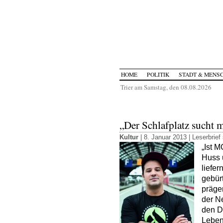
HOME
POLITIK
STADT & MENS
Trier am Samstag, den 08.08.2026
„Der Schlafplatz sucht 
Kultur
| 8. Januar 2013 |
Leserbrief
„Ist M
Huss 
liefer
gebürt
präge
der N
den D
Leben