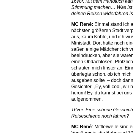
16vor: Mit dem Handtuch kan
Stimmung machen… Was ist das
deinen Reisen widerfahren is
MC René:
Einmal stand ich a
nächsten größeren Stadt verp
aus, kaum Kohle, und ich wuss
Ministadt. Dort hatte noch ei
saßen einige Mädchen; ich ve
beeindrucken, aber sie waren
einen Obdachlosen. Plötzlic
schauten mich finster an. Ein
überlegte schon, ob ich mich
ausgeben sollte – doch dann b
Gesichter: „Ey, voll cool, wir
herum! Ey, du kannst bei uns
aufgenommen.
16vor: Eine schöne Geschicht
Reiseschiene noch fahren?
MC René:
Mittlerweile sind e
Versäumnis, die Bahncard 10