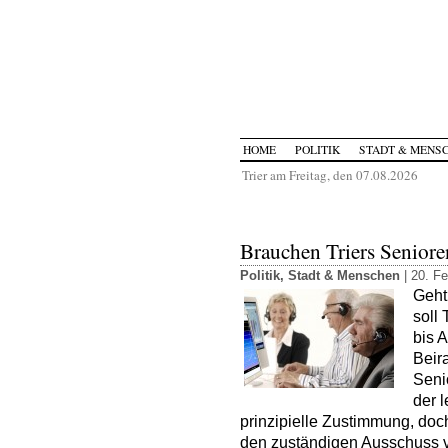
HOME
POLITIK
STADT & MENS
Trier am Freitag, den 07.08.2026
Brauchen Triers Seniore
Politik
,
Stadt & Menschen
| 20. Fe
Geht
soll
bis 
Beir
Seni
der l
prinzipielle Zustimmung, doc
den zuständigen Ausschuss v