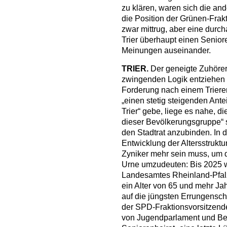
zu klären, waren sich die and
die Position der Grünen-Frak
zwar mittrug, aber eine durch
Trier überhaupt einen Senior
Meinungen auseinander.
TRIER.
Der geneigte Zuhörer 
zwingenden Logik entziehen 
Forderung nach einem Triere
„einen stetig steigenden Ant
Trier“ gebe, liege es nahe, d
dieser Bevölkerungsgruppe“ s
den Stadtrat anzubinden. In de
Entwicklung der Altersstrukt
Zyniker mehr sein muss, um 
Urne umzudeuten: Bis 2025 we
Landesamtes Rheinland-Pfalz 
ein Alter von 65 und mehr Ja
auf die jüngsten Errungensc
der SPD-Fraktionsvorsitzend
von Jugendparlament und Beh