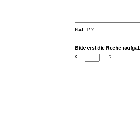
Noch
Bitte erst die Rechenaufga
9
−
=
6