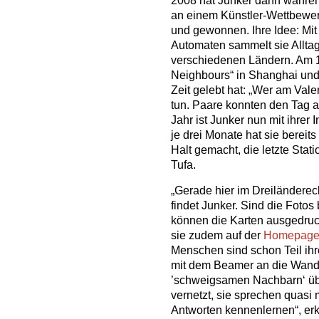
2008 hat Junker dann währen
an einem Künstler-Wettbewe
und gewonnen. Ihre Idee: Mit
Automaten sammelt sie Allt
verschiedenen Ländern. Am 14
Neighbours“ in Shanghai und 
Zeit gelebt hat: „Wer am Valen
tun. Paare konnten den Tag a
Jahr ist Junker nun mit ihrer 
je drei Monate hat sie berei
Halt gemacht, die letzte Stati
Tufa.
„Gerade hier im Dreiländerec
findet Junker. Sind die Fotos
können die Karten ausgedruck
sie zudem auf der
Homepage 
Menschen sind schon Teil ihr
mit dem Beamer an die Wand
’schweigsamen Nachbarn‘ üb
vernetzt, sie sprechen quasi 
Antworten kennenlernen“, erk