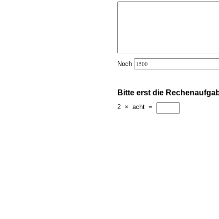
Noch
Bitte erst die Rechenaufga
2
×
acht
=