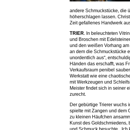
andere Schmuckstücke, die 
höherschlagen lassen. Christo
Zeit gefallenes Handwerk aus
TRIER
. In beleuchteten Vitr
und Broschen mit Edelsteine
und den weißen Vorhang am 
an dem die Schmuckstücke en
unordentlich aus“, entschuldig
Händen das erschafft, was F
Verkaufsraum penibel sauber w
Werkstatt wie eine chaotisch
mit Werkzeugen und Schleifst
Meister findet sich in seine
zurecht.
Der gebürtige Trierer wuchs 
spielte mit Zangen und dem G
zu kleinen Häufchen ansammel
Kunst des Goldschmiedens, b
und Schmuck besuchte. „Ich k