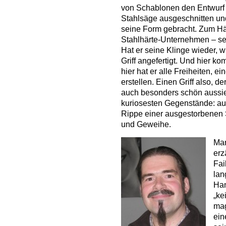
von Schablonen den Entwurf a
Stahlsäge ausgeschnitten un
seine Form gebracht. Zum Här
Stahlhärte-Unternehmen – se
Hat er seine Klinge wieder, w
Griff angefertigt. Und hier k
hier hat er alle Freiheiten, ei
erstellen. Einen Griff also, de
auch besonders schön aussieh
kuriosesten Gegenstände: aus
Rippe einer ausgestorbenen
und Geweihe.
Man
erz
Fai
lan
Han
„k
mag
ein