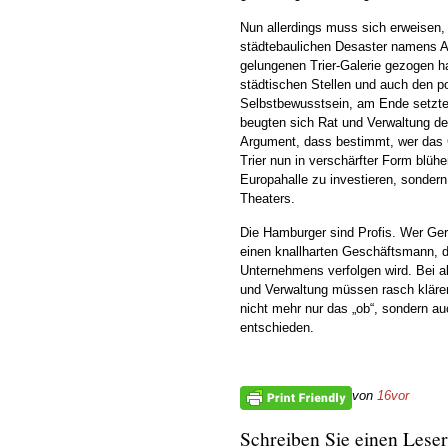
Nun allerdings muss sich erweisen,
städtebaulichen Desaster namens Al
gelungenen Trier-Galerie gezogen h
städtischen Stellen und auch den p
Selbstbewusstsein, am Ende setzten
beugten sich Rat und Verwaltung d
Argument, dass bestimmt, wer das G
Trier nun in verschärfter Form blüh
Europahalle zu investieren, sonder
Theaters.
Die Hamburger sind Profis. Wer Ge
einen knallharten Geschäftsmann, de
Unternehmens verfolgen wird. Bei 
und Verwaltung müssen rasch klären
nicht mehr nur das „ob“, sondern a
entschieden.
von
16vor
Schreiben Sie einen Leser