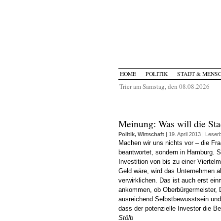
HOME
POLITIK
STADT & MENS
Trier am Samstag, den 08.08.2026
Meinung: Was will die Sta
Politik
,
Wirtschaft
| 19. April 2013 |
Leserb
Machen wir uns nichts vor – die Fra
beantwortet, sondern in Hamburg. 
Investition von bis zu einer Viertel
Geld wäre, wird das Unternehmen al
verwirklichen. Das ist auch erst ein
ankommen, ob Oberbürgermeister, 
ausreichend Selbstbewusstsein und
dass der potenzielle Investor die B
Stölb