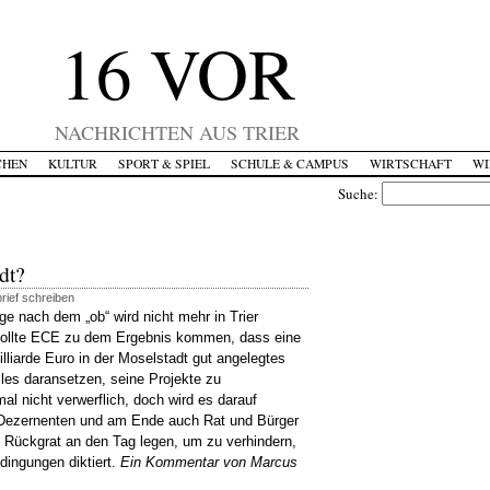
16 VOR
NACHRICHTEN AUS TRIER
CHEN
KULTUR
SPORT & SPIEL
SCHULE & CAMPUS
WIRTSCHAFT
WI
Suche:
dt?
rief schreiben
ge nach dem „ob“ wird nicht mehr in Trier
Sollte ECE zu dem Ergebnis kommen, dass eine
milliarde Euro in der Moselstadt gut angelegtes
les daransetzen, seine Projekte zu
mal nicht verwerflich, doch wird es darauf
Dezernenten und am Ende auch Rat und Bürger
 Rückgrat an den Tag legen, um zu verhindern,
edingungen diktiert.
Ein Kommentar von Marcus