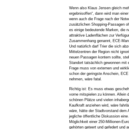
Wenn also Klaus Jensen gleich mehr
ergebnisoffen“, dann wird man eine
wenn auch die Frage nach der Notwe
zusätzlichen Shopping-Passagen ohn
es einige bedeutende Marken, die n
attraktive Ladenflächen zur Verfüg
Zusammenhang genannt, ECE-Mann W
Und natürlich darf Trier die sich 
Mittelzentren der Region nicht ignor
neuen Passagen kontern sollte, steh
Standort tatsächlich gewonnen mit e
Frage muss von externen und wirkl
schon der geringste Anschein, ECE 
nehmen, wäre fatal.
Richtig ist: Es muss etwas gescheh
vorne mitspielen zu können. Allein 
schönen Plätze und vielen inhaberg
Kaufkraft anziehen wird, wäre fahr
wäre, hätte der Stadtvorstand dem
jegliche öffentliche Diskussion eine
Möglichkeit einer 250-Millionen-Euro
gehörten geteert und gefedert und a