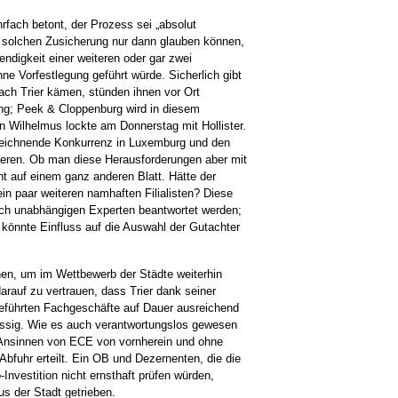
fach betont, der Prozess sei „absolut
r solchen Zusicherung nur dann glauben können,
ndigkeit einer weiteren oder gar zwei
e Vorfestlegung geführt würde. Sicherlich gibt
ach Trier kämen, stünden ihnen vor Ort
ung; Peek & Cloppenburg wird in diesem
ilhelmus lockte am Donnerstag mit Hollister.
abzeichnende Konkurrenz in Luxemburg und den
ieren.
Ob man diese Herausforderungen aber mit
t auf einem ganz anderen Blatt. Hätte der
in paar weiteren namhaften Filialisten? Diese
ich unabhängigen Experten beantwortet werden;
könnte Einfluss auf die Auswahl der Gutachter
en, um im Wettbewerb der Städte weiterhin
darauf zu vertrauen, dass Trier dank seiner
eführten Fachgeschäfte auf Dauer ausreichend
lässig. Wie es auch verantwortungslos gewesen
 Ansinnen von ECE von vornherein und ohne
 Abfuhr erteilt. Ein OB und Dezernenten, die die
-Investition nicht ernsthaft prüfen würden,
us der Stadt getrieben.