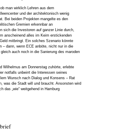
 ob man wirklich
Lehren aus dem
leencenter und der architektonisch wenig
at. Bei beiden Projekten mangelte es den
olitischen Gremien erkennbar an
 sich die Investoren auf ganzer Linie durch,
em anscheinend alles im Keim erstickenden
eld mitbringt. Ein solches Szenario könnte
en – dann, wenn ECE anböte, nicht nur in die
n gleich auch noch in die Sanierung des maroden
rd Wilhelmus am Donnerstag zuhörte, erlebte
r notfalls unbeirrt die Interessen seines
allem Wunsch nach Dialog und Konsens – Rat
, was die Stadt will und braucht. Ansonsten wird
uch das „wie“ weitgehend in Hamburg
brief