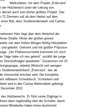
Werkstätten, mit dem Projekt „Enercase“
 der Holzbereich unter der Leitung von
derzeit auch sein bisher größtes Projekt. Das
n 72 Zimmern soll ab dem Herbst auf dem
 erste Mal, dass Studierendenwerk und Caritas-
n.
nittenem Holz liegt über dem Hinterhof der
fener Straße. Hinter der großen grünen
reits seit dem frühen Morgen fleißig Holzplatten
t und gebohrt. Gekonnt und mit größter Präzision
issäge. „Um Plattenzuschnitte kümmere ich mich
er Säge habe ich neu gelernt“, erzählt der junge
em Druckluftnagler gearbeitet.“ Zusammen mit 23
itungsgruppe, arbeitet Wintricht seit wenigen
e Studentenwohnheim „Enercase“, das ab
Universität errichtet wird. Die komplette
t rollbarem Schreibtisch, Schränken und
ett wird in den Caritas-Werkstätten gefertigt.
it Dezember 2012.
des Holzbereichs. Er führt seine Zöglinge in
ihnen dann regelmäßig über die Schulter, damit
Unsere Mitarbeiter haben keine bestimmte