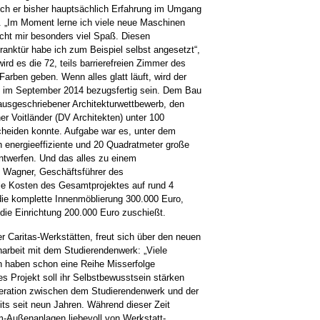
auch er bisher hauptsächlich Erfahrung im Umgang
. „Im Moment lerne ich viele neue Maschinen
cht mir besonders viel Spaß. Diesen
nktür habe ich zum Beispiel selbst angesetzt“,
rd es die 72, teils barrierefreien Zimmer des
rben geben. Wenn alles glatt läuft, wird der
s im September 2014 bezugsfertig sein. Dem Bau
ausgeschriebener Architekturwettbewerb, den
r Voitländer (DV Architekten) unter 100
scheiden konnte. Aufgabe war es, unter dem
h energieeffiziente und 20 Quadratmeter große
ntwerfen. Und das alles zu einem
s Wagner, Geschäftsführer des
ie Kosten des Gesamtprojektes auf rund 4
 die komplette Innenmöblierung 300.000 Euro,
 die Einrichtung 200.000 Euro zuschießt.
r Caritas-Werkstätten, freut sich über den neuen
arbeit mit dem Studierendenwerk: „Viele
n haben schon eine Reihe Misserfolge
s Projekt soll ihr Selbstbewusstsein stärken
peration zwischen dem Studierendenwerk und der
its seit neun Jahren. Während dieser Zeit
m-Außenanlagen liebevoll von Werkstatt-