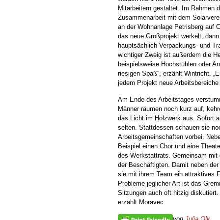
Mitarbeitern gestaltet. Im Rahmen d
Zusammenarbeit mit dem Solarverei
an der Wohnanlage Petrisberg auf C
das neue Großprojekt werkelt, dann 
hauptsächlich Verpackungs- und Tran
wichtiger Zweig ist außerdem die He
beispielsweise Hochstühlen oder Ans
riesigen Spaß“, erzählt Wintricht. „
jedem Projekt neue Arbeitsbereiche
Am Ende des Arbeitstages verstumm
Männer räumen noch kurz auf, keh
das Licht im Holzwerk aus. Sofort
selten. Stattdessen schauen sie no
Arbeitsgemeinschaften vorbei. Neb
Beispiel einen Chor und eine Theate
des Werkstattrats. Gemeinsam mit dr
der Beschäftigten. Damit neben der 
sie mit ihrem Team ein attraktives F
Probleme jeglicher Art ist das Gremi
Sitzungen auch oft hitzig diskutier
erzählt Moravec.
von
Julia Olk