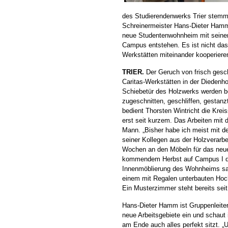
des Studierendenwerks Trier stemmt
Schreinermeister Hans-Dieter Hamm 
neue Studentenwohnheim mit seine
Campus entstehen. Es ist nicht das
Werkstätten miteinander kooperiere
TRIER.
Der Geruch von frisch gesch
Caritas-Werkstätten in der Diedenho
Schiebetür des Holzwerks werden be
zugeschnitten, geschliffen, gestanz
bedient Thorsten Wintricht die Kre
erst seit kurzem. Das Arbeiten mit d
Mann. „Bisher habe ich meist mit d
seiner Kollegen aus der Holzverarbe
Wochen an den Möbeln für das neu
kommendem Herbst auf Campus I der 
Innenmöblierung des Wohnheims sam
einem mit Regalen unterbauten Hochb
Ein Musterzimmer steht bereits se
Hans-Dieter Hamm ist Gruppenleiter 
neue Arbeitsgebiete ein und schaut 
am Ende auch alles perfekt sitzt. „