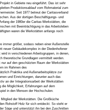
rojekt in Gebiete neu eingeführt. Das ist sehr
mpletten Produktionsablauf vom Rohmaterial zum
inermeister. Seit 1977 betreut der Caritasverband
nschen. Aus der dortigen Beschäftigungs- und
Anfang der 1980er die Caritas-Werkstätten, die
nschen mit Beeinträchtigung in das Arbeitsleben
häftigten waren die Werkstätten anfangs noch
re immer größer, sodass neben einer Außenstelle
ett neuer Gebäudekomplex in der Diedenhofener
 wird in verschiedenen Arbeitsgruppen, in denen,
h theoretische Grundlagen vermittelt werden.
t nur auf den geschützten Raum der Werkstätten
tern im Rahmen des
tzlich Praktika und Außenarbeitsplätze zur
hmen und Einrichtungen, darunter auch das
tiv an der Integrationsarbeit der Werkstätten
g die Möglichkeit, Erfahrungen auf dem
piel in den Mensen der Hochschulen.
n Mitglied der Werkstätten. Die Großküche
 den Rohstoff Holz für sich entdeckt. So steht er
er Säge und unterstützt ihn bei den Zuschnitten