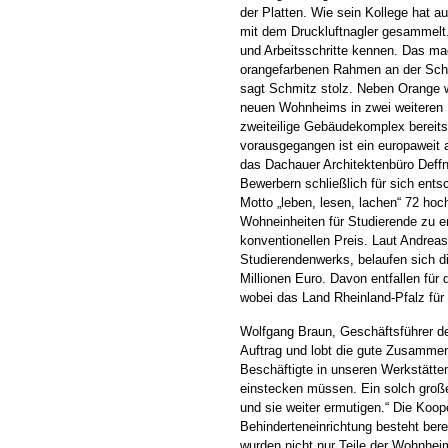
der Platten. Wie sein Kollege hat 
mit dem Druckluftnagler gesammelt
und Arbeitsschritte kennen. Das ma
orangefarbenen Rahmen an der Schra
sagt Schmitz stolz. Neben Orange wi
neuen Wohnheims in zwei weiteren Fa
zweiteilige Gebäudekomplex bereit
vorausgegangen ist ein europaweit 
das Dachauer Architektenbüro Deffne
Bewerbern schließlich für sich ent
Motto „leben, lesen, lachen“ 72 hoc
Wohneinheiten für Studierende zu e
konventionellen Preis. Laut Andrea
Studierendenwerks, belaufen sich d
Millionen Euro. Davon entfallen für
wobei das Land Rheinland-Pfalz für
Wolfgang Braun, Geschäftsführer de
Auftrag und lobt die gute Zusammen
Beschäftigte in unseren Werkstätte
einstecken müssen. Ein solch große
und sie weiter ermutigen.“ Die Koo
Behinderteneinrichtung besteht bere
wurden nicht nur Teile der Wohnhei