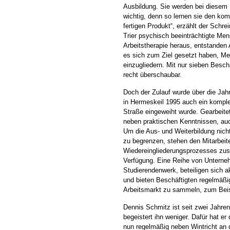
Ausbildung. Sie werden bei diesem P
wichtig, denn so lernen sie den ko
fertigen Produkt“, erzählt der Schre
Trier psychisch beeinträchtigte Me
Arbeitstherapie heraus, entstanden 
es sich zum Ziel gesetzt haben, Me
einzugliedern. Mit nur sieben Besc
recht überschaubar.
Doch der Zulauf wurde über die Jah
in Hermeskeil 1995 auch ein kompl
Straße eingeweiht wurde. Gearbeitet
neben praktischen Kenntnissen, auc
Um die Aus- und Weiterbildung nich
zu begrenzen, stehen den Mitarbei
Wiedereingliederungsprozesses zusä
Verfügung. Eine Reihe von Unterne
Studierendenwerk, beteiligen sich ak
und bieten Beschäftigten regelmäßi
Arbeitsmarkt zu sammeln, zum Beis
Dennis Schmitz ist seit zwei Jahre
begeistert ihn weniger. Dafür hat er
nun regelmäßig neben Wintricht an d