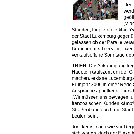
Denn
werd
geöf
„Vid
Ständen, fungieren, erklärt 
der Stadt Luxemburg gegen
gelassen ob der Parallelvera
Branchenmix Triers. In Luxem
verkaufsoffene Sonntage geb
TRIER.
Die Ankündigung lieg
Haupteinkaufszentrum der Gr
machen, erklärte Luxemburg
Frühjahr 2006 in einer Rede 
Ansprache appellierte Triers
„Wir müssen uns bewegen, u
französischen Kunden kämpfe
Straßenbahn durch die Stadt 
Leuten sein.“
Juncker ist nach wie vor Regi
sich warten, doch der Einzelh