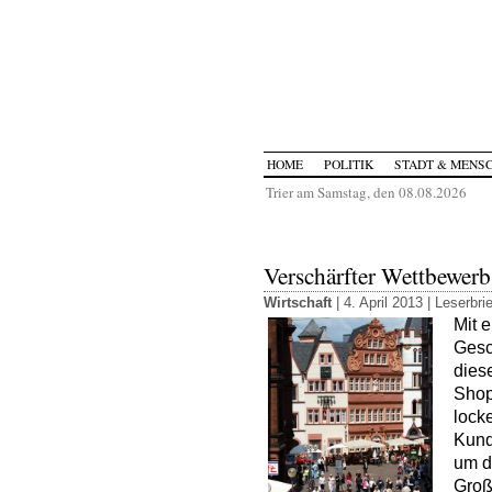
HOME
POLITIK
STADT & MENS
Trier am Samstag, den 08.08.2026
Verschärfter Wettbewer
Wirtschaft
| 4. April 2013 |
Leserbri
Mit 
Gesch
dies
Shop
lock
Kund
um d
Groß