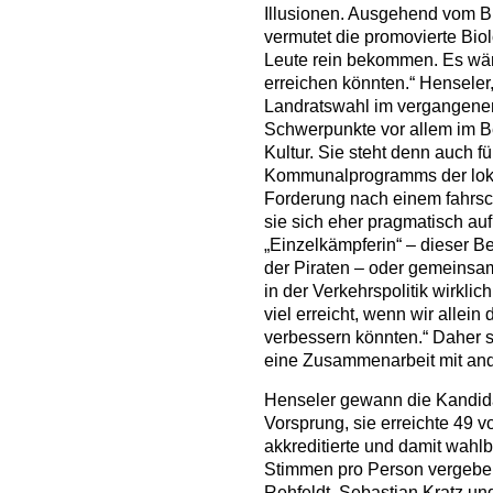
Illusionen. Ausgehend vom B
vermutet die promovierte Biol
Leute rein bekommen. Es wär
erreichen könnten.“ Henseler,
Landratswahl im vergangenen 
Schwerpunkte vor allem im B
Kultur. Sie steht denn auch fü
Kommunalprogramms der lokal
Forderung nach einem fahrsc
sie sich eher pragmatisch auf
„Einzelkämpferin“ – dieser Beg
der Piraten – oder gemeinsa
in der Verkehrspolitik wirkl
viel erreicht, wenn wir allei
verbessern könnten.“ Daher sei
eine Zusammenarbeit mit ande
Henseler gewann die Kandid
Vorsprung, sie erreichte 49 
akkreditierte und damit wahlb
Stimmen pro Person vergeben)
Rehfeldt, Sebastian Kratz und