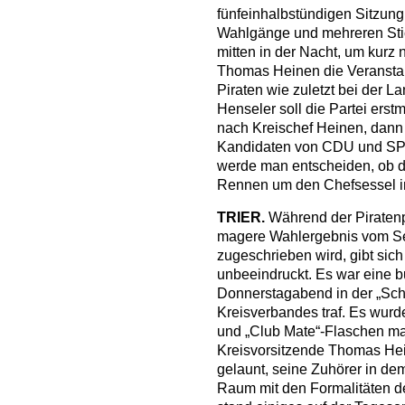
fünfeinhalbstündigen Sitzung
Wahlgänge und mehreren Stic
mitten in der Nacht, um kurz 
Thomas Heinen die Veranstal
Piraten wie zuletzt bei der L
Henseler soll die Partei erst
nach Kreischef Heinen, dann 
Kandidaten von CDU und SPD
werde man entscheiden, ob d
Rennen um den Chefsessel i
TRIER.
Während der Piratenp
magere Wahlergebnis vom Se
zugeschrieben wird, gibt sich
unbeeindruckt. Es war eine b
Donnerstagabend in der „Sche
Kreisverbandes traf. Es wurd
und „Club Mate“-Flaschen ma
Kreisvorsitzende Thomas Hei
gelaunt, seine Zuhörer in dem 
Raum mit den Formalitäten d