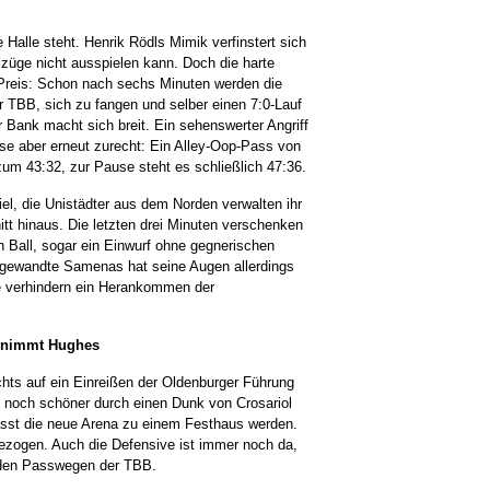
e Halle steht. Henrik Rödls Mimik verfinstert sich
züge nicht ausspielen kann. Doch die harte
 Preis: Schon nach sechs Minuten werden die
er TBB, sich zu fangen und selber einen 7:0-Lauf
r Bank macht sich breit. Ein sehenswerter Angriff
sse aber erneut zurecht: Ein Alley-Oop-Pass von
 zum 43:32, zur Pause steht es schließlich 47:36.
 viel, die Unistädter aus dem Norden verwalten ihr
tt hinaus. Die letzten drei Minuten verschenken
n Ball, sogar ein Einwurf ohne gegnerischen
abgewandte Samenas hat seine Augen allerdings
e verhindern ein Herankommen der
ernimmt Hughes
chts auf ein Einreißen der Oldenburger Führung
l noch schöner durch einen Dunk von Crosariol
ässt die neue Arena zu einem Festhaus werden.
ezogen. Auch die Defensive ist immer noch da,
 den Passwegen der TBB.