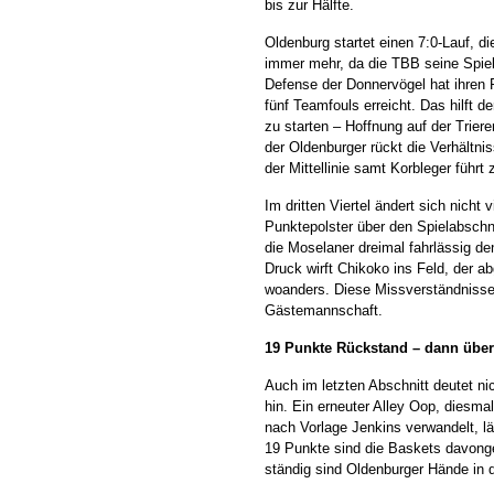
bis zur Hälfte.
Oldenburg startet einen 7:0-Lauf, di
immer mehr, da die TBB seine Spiel
Defense der Donnervögel hat ihren
fünf Teamfouls erreicht. Das hilft d
zu starten – Hoffnung auf der Triere
der Oldenburger rückt die Verhältni
der Mittellinie samt Korbleger führt
Im dritten Viertel ändert sich nicht
Punktepolster über den Spielabschni
die Moselaner dreimal fahrlässig de
Druck wirft Chikoko ins Feld, der 
woanders. Diese Missverständniss
Gästemannschaft.
19 Punkte Rückstand – dann üb
Auch im letzten Abschnitt deutet ni
hin. Ein erneuter Alley Oop, diesma
nach Vorlage Jenkins verwandelt, l
19 Punkte sind die Baskets davong
ständig sind Oldenburger Hände in