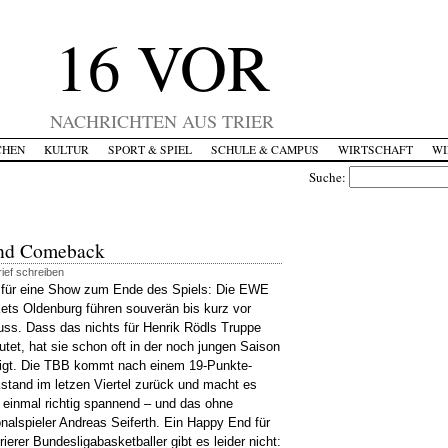
16 VOR
NACHRICHTEN AUS TRIER
CHEN
KULTUR
SPORT & SPIEL
SCHULE & CAMPUS
WIRTSCHAFT
WI
Suche:
und Comeback
ief schreiben
für eine Show zum Ende des Spiels: Die EWE
ets Oldenburg führen souverän bis kurz vor
uss. Dass das nichts für Henrik Rödls Truppe
utet, hat sie schon oft in der noch jungen Saison
igt. Die TBB kommt nach einem 19-Punkte-
stand im letzen Viertel zurück und macht es
 einmal richtig spannend – und das ohne
onalspieler Andreas Seiferth. Ein Happy End für
rierer Bundesligabasketballer gibt es leider nicht: