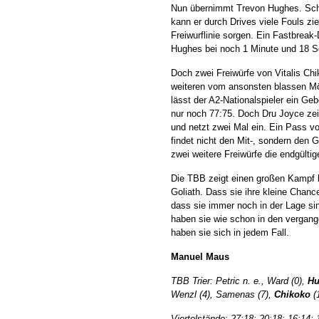
Nun übernimmt Trevon Hughes. Scho
kann er durch Drives viele Fouls zi
Freiwurflinie sorgen. Ein Fastbrea
Hughes bei noch 1 Minute und 18 S
Doch zwei Freiwürfe von Vitalis Ch
weiteren vom ansonsten blassen Mön
lässt der A2-Nationalspieler ein Gebe
nur noch 77:75. Doch Dru Joyce zei
und netzt zwei Mal ein. Ein Pass v
findet nicht den Mit-, sondern den
zwei weitere Freiwürfe die endgülti
Die TBB zeigt einen großen Kampf b
Goliath. Dass sie ihre kleine Chanc
dass sie immer noch in der Lage sin
haben sie wie schon in den vergan
haben sie sich in jedem Fall.
Manuel Maus
TBB Trier: Petric n. e., Ward (0),
Hu
Wenzl (4), Samenas (7),
Chikoko
(
Viertelstände: 27:18; 20:18; 16:14; 