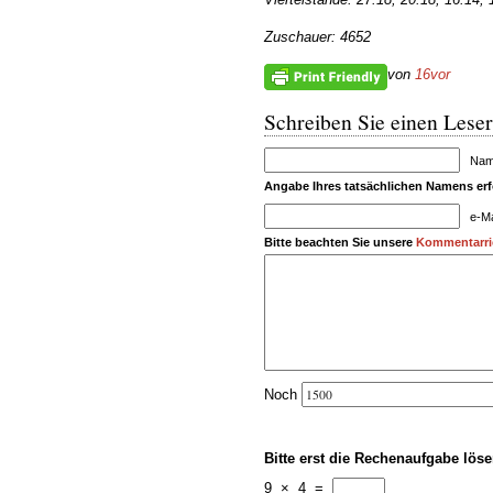
Zuschauer: 4652
von
16vor
Schreiben Sie einen Leser
Name
Angabe Ihres tatsächlichen Namens erfo
e-Ma
Bitte beachten Sie unsere
Kommentarric
Noch
Bitte erst die Rechenaufgabe löse
9
×
4
=