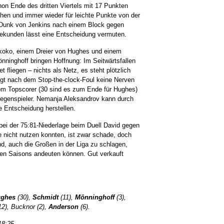
n Ende des dritten Viertels mit 17 Punkten
ehen und immer wieder für leichte Punkte von der
k-Dunk von Jenkins nach einem Block gegen
ekunden lässt eine Entscheidung vermuten.
ikoko, einem Dreier von Hughes und einem
ninghoff bringen Hoffnung: Im Seitwärtsfallen
t fliegen – nichts als Netz, es steht plötzlich
gt nach dem Stop-the-clock-Foul keine Nerven
om Topscorer (30 sind es zum Ende für Hughes)
 Gegenspieler. Nemanja Aleksandrov kann durch
ge Entscheidung herstellen.
ei der 75:81-Niederlage beim Duell David gegen
e nicht nutzen konnten, ist zwar schade, doch
d, auch die Großen in der Liga zu schlagen,
gen Saisons andeuten können. Gut verkauft
ghes
(30),
Schmidt
(11),
Mönninghoff
(3),
12), Bucknor (2),
Anderson
(6).
18:25.