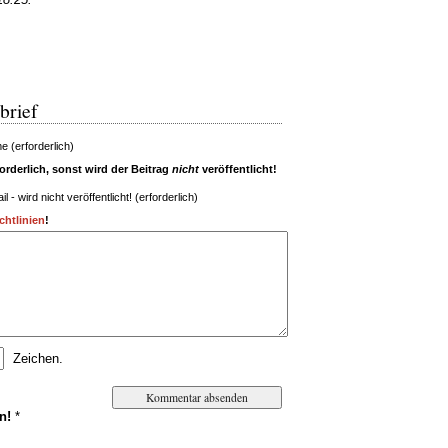
brief
 (erforderlich)
rderlich, sonst wird der Beitrag
nicht
veröffentlicht!
il - wird nicht veröffentlicht! (erforderlich)
htlinien
!
Zeichen.
n!
*