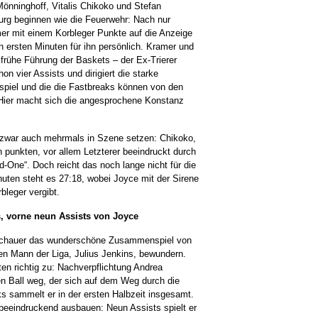
önninghoff, Vitalis Chikoko und Stefan
rg beginnen wie die Feuerwehr: Nach nur
r mit einem Korbleger Punkte auf die Anzeige
en ersten Minuten für ihn persönlich. Kramer und
 frühe Führung der Baskets – der Ex-Trierer
n vier Assists und dirigiert die starke
spiel und die die Fastbreaks können von den
 Hier macht sich die angesprochene Konstanz
h zwar auch mehrmals in Szene setzen: Chikoko,
punkten, vor allem Letzterer beeindruckt durch
d-One“. Doch reicht das noch lange nicht für die
uten steht es 27:18, wobei Joyce mit der Sirene
bleger vergibt.
s, vorne neun Assists von Joyce
uschauer das wunderschöne Zusammenspiel von
n Mann der Liga, Julius Jenkins, bewundern.
en richtig zu: Nachverpflichtung Andrea
en Ball weg, der sich auf dem Weg durch die
s sammelt er in der ersten Halbzeit insgesamt.
beeindruckend ausbauen: Neun Assists spielt er