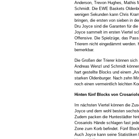
Anderson, Trevon Hughes, Mathis M
Schmidt. Die EWE Baskets Oldenbu
wenigen Sekunden kann Chris Krame
bringen, die ersten von sieben in d
Dru Joyce sind die Garanten für die
Joyce sammelt im ersten Viertel scho
Offensive. Die Spielzüge, das Pass
Trierern nicht eingedämmt werden.
bemerkbar.
Die Großen der Trierer können sic
Andreas Wenzl und Schmidt können 
hart gestellte Blocks und einem „An
starken Oldenburger. Nach zehn Min
noch einen vermeintlich leichten Kor
Hinten fünf Blocks von Crosariol
Im nächsten Viertel können die Z
Joyce und dem wohl besten sechste
Zudem packen die Huntestädter hint
Crosariols Hände schlagen fast jed
Zone zum Korb befindet. Fünf Block
Auch Joyce kann seine Statistiken 