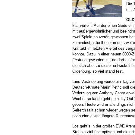
Die 
mit 7
OLD
klar verteilt: Auf der einen Seite ein
mit außergewöhnlicher und beeindru
zwei Spiele souverän gewonnen hat
zumindest aktuell eher in der zweite
Kraftakt im letzten Viertel des ver
konnte. Dazu in einer neuen 6000-Zu
Festung geworden ist, da dort einf
die sich aber zu dieser entwickeln 
Oldenburg, so viel stand fest.
Eine Veränderung wurde ein Tag vor
Deutsch-Kroate Marin Petric soll die
Verletzung von Anthony Canty erweit
Woche, so lange geht sein Try-Out
geben. Heute wird er allerdings nic
Seiferth fällt schon wieder wegen s
noch eine etwas längere Ruhepause,
Los geht’s in der großen EWE Arena
Stehplatztribüne optisch und akusti