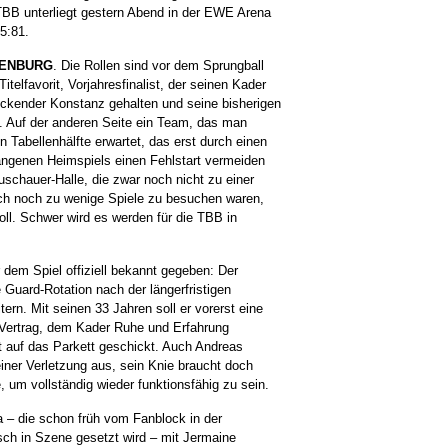
TBB unterliegt gestern Abend in der EWE Arena
5:81.
ENBURG
. Die Rollen sind vor dem Sprungball
 Titelfavorit, Vorjahresfinalist, der seinen Kader
ckender Konstanz gehalten und seine bisherigen
. Auf der anderen Seite ein Team, das man
n Tabellenhälfte erwartet, das erst durch einen
gangenen Heimspiels einen Fehlstart vermeiden
schauer-Halle, die zwar noch nicht zu einer
ach noch zu wenige Spiele zu besuchen waren,
soll. Schwer wird es werden für die TBB in
 dem Spiel offiziell bekannt gegeben: Der
 Guard-Rotation nach der längerfristigen
ern. Mit seinen 33 Jahren soll er vorerst eine
-Vertrag, dem Kader Ruhe und Erfahrung
ht auf das Parkett geschickt. Auch Andreas
einer Verletzung aus, sein Knie braucht doch
 um vollständig wieder funktionsfähig zu sein.
 – die schon früh vom Fanblock in der
sch in Szene gesetzt wird – mit Jermaine