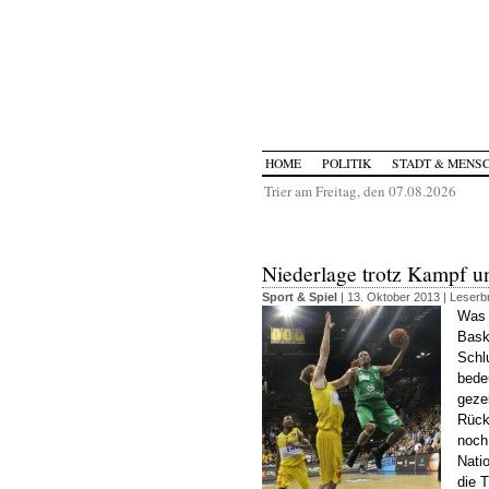
HOME
POLITIK
STADT & MENS
Trier am Freitag, den 07.08.2026
Niederlage trotz Kampf 
Sport & Spiel
| 13. Oktober 2013 |
Leserbr
Was 
Bask
Schl
bede
geze
Rück
noch
Nati
die T